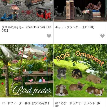
ブリキのおもちゃ（beer tour car)【43
キャットプランター 【11020】
042】
バードフィーダー各種【売れ筋定番】
寝ころび ドッグオーナメント【6
種】