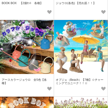
BOOK BOX 【2個ｾｯﾄ 各種】
ジョウロ(各色) 【売れ筋！！】
アースカラージョウロ 全5色【各
オブジェ（Beach）【7種】☆チャー
種】
ミングでユニーク！！☆