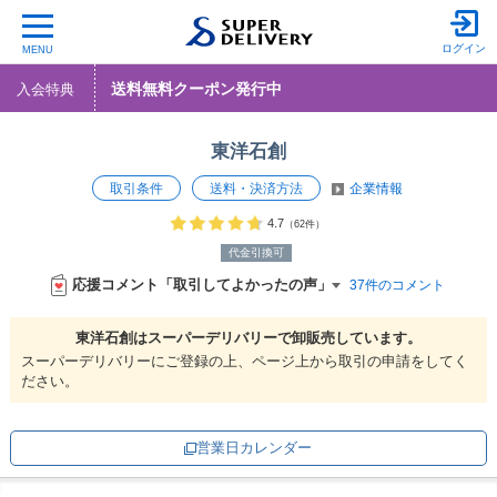
ログイン
MENU
送料無料クーポン発行中
入会特典
東洋石創
取引条件
送料・決済方法
企業情報
4.7
（62件）
代金引換可
応援コメント「取引してよかったの声」
37件のコメント
東洋石創は
スーパーデリバリーで
卸販売しています。
スーパーデリバリーにご登録の上、ページ上から取引の申請をしてく
ださい。
営業日カレンダー