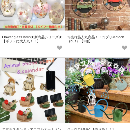
Flower glass lamp★新商品シリーズ★
☆売れ筋人気商品！！☆ブリキclock
【ギフトに大人気！！】
（bus）【2種】
スマホスタンド・アニマルオーナメン
ジョウロ(各色) 【売れ筋！！】