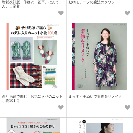
増補改訂版 作務衣、甚平、はんて
動物モチーフの魔法のタワシ
ん、日常着
余り毛糸で編む お気に入りのニット
まっすぐ手ぬいで着物をリメイク
小物101点