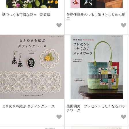
紙でつくる可憐な花々 新装版
矢島佳津美のつるし飾りとちりめん細
工
ときめきを結ぶ タティングレース
柴田明美 プレゼントしたくなるパッ
チワーク