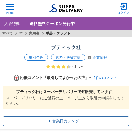
ログイン
MENU
送料無料クーポン発行中
入会特典
すべて
本
実用書
手芸・クラフト
ブティック社
取引条件
送料・決済方法
企業情報
4.5
（2件）
応援コメント「取引してよかったの声」
5件のコメント
ブティック社は
スーパーデリバリーで
卸販売しています。
スーパーデリバリーにご登録の上、ページ上から取引の申請をしてく
ださい。
営業日カレンダー