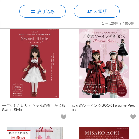
人気順
絞り込み
1 ～ 120件
（全950件）
手作りしたいリカちゃんの着せかえ服
乙女のソーイングBOOK Favorite Piec
Sweet Style
es