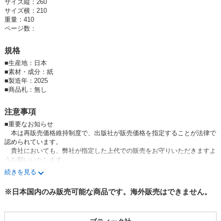
サイズ縦：260
サイズ横：210
重量：410
ページ数：
規格
■
生産地：日本
■
素材・成分：紙
■
製造年：2025
■
商品札：無し
注意事項
■重要なお知らせ
本は再販売価格維持制度で、出版社が販売価格を指定することが法律で
認められています。
貴社においても、弊社が指定した上代での販売をお守りいただきますよ
うお願いいたします。
万が一、お守りいただけない場合はお取引を中止させていただきます。
続きを見る
予めご了承ください。
※日本国内のみ販売可能な商品です。海外販売はできません。