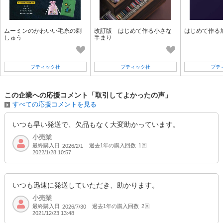
ムーミンのかわいい毛糸の刺
改訂版 はじめて作る小さな
はじめて作る
しゅう
手まり
ブティック社
ブティック社
ブテ
この企業への応援コメント「取引してよかったの声」
すべての応援コメントを見る
いつも早い発送で、欠品もなく大変助かっています。
小売業
最終購入日
過去1年の購入回数
1回
2026/2/1
2022/1/28 10:57
いつも迅速に発送していただき、助かります。
小売業
最終購入日
過去1年の購入回数
2回
2026/7/30
2021/12/23 13:48