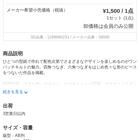
メーカー希望小売価格（税抜）
¥1,500 / 1点
1セット (1点)
卸価格は
会員のみ公開
SD品番：12999902S1
/ メーカー品番：S8595
商品説明
ひとつの型紙で作れて配色次第でさまざまなデザインを楽しめるのがワン
パッチキルトの魅力。四角つなぎ、六角つなぎをはじめ色々な形のピース
をつないだ作品を掲載。
69704-95 はぎれ使いのキルト おばあちゃんの花園 ポステージスタン
プ パズルのパターン ベビーブロック
続きを見る
綴込型紙1点
出荷
カテゴリー：手芸 パッチワーク
3営業日以内
サイズ・容量
版型：AB判