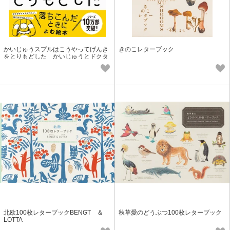
かいじゅうスプルはこうやってげんき
きのこレターブック
をとりもどした かいじゅうとドクタ
ーと取り組む3 落ちこみ・劣等感
北欧100枚レターブックBENGT ＆
秋草愛のどうぶつ100枚レターブック
LOTTA