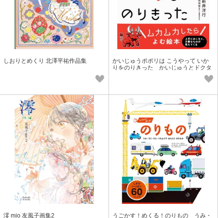
しおりとめくり 北澤平祐作品集
かいじゅうポポリは こうやって いか
りをのりきった かいじゅうとドクタ
ーと取り組む2 怒り・かんしゃく
澪 mio 友風子画集2
うごかす！めくる！のりもの うみ・