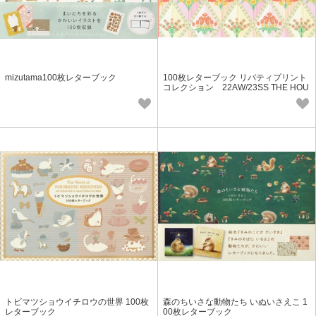
mizutama100枚レターブック
100枚レターブック リバティプリント
コレクション 22AW/23SS THE HOU
SE OF LIBERTY & BEAUTY AND CHA
OS
トビマツショウイチロウの世界 100枚
森のちいさな動物たち いぬいさえこ 1
レターブック
00枚レターブック