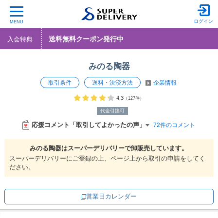
ログイン
MENU
送料無料クーポン発行中
入会特典
みのる陶器
取引条件
送料・決済方法
企業情報
4.3
（127件）
代金引換可
応援コメント「取引してよかったの声」
72件のコメント
みのる陶器は
スーパーデリバリーで
卸販売しています。
スーパーデリバリーにご登録の上、ページ上から取引の申請をしてく
ださい。
営業日カレンダー