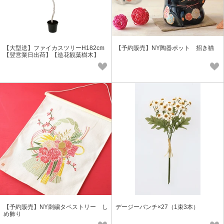
【大型送】ファイカスツリーH182cm
【予約販売】NY陶器ポット 招き猫
【翌営業日出荷】【造花観葉樹木】
【予約販売】NY刺繍タペストリー し
デージーバンチ×27（1束3本）
め飾り