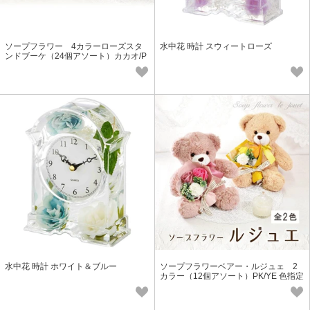
ソープフラワー 4カラーローズスタ
水中花 時計 スウィートローズ
ンドブーケ（24個アソート）カカオ/P
K/PU/YE 色指定可
水中花 時計 ホワイト＆ブルー
ソープフラワーベアー・ルジュェ 2
カラー（12個アソート）PK/YE 色指定
可