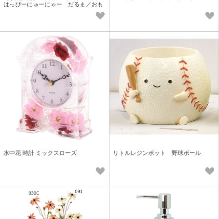
はっぴーにゅーにゃー だるま／おも
ち
水中花 時計 ミックスローズ
リトルレジンポット 野球ボール