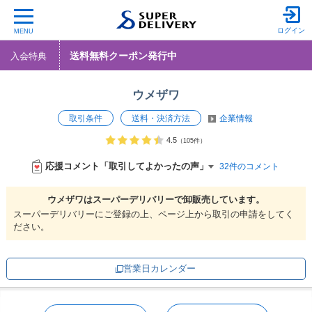
ログイン
MENU
送料無料クーポン発行中
入会特典
ウメザワ
取引条件
送料・決済方法
企業情報
4.5
（105件）
応援コメント「取引してよかったの声」
32件のコメント
ウメザワは
スーパーデリバリーで
卸販売しています。
スーパーデリバリーにご登録の上、ページ上から取引の申請をしてく
ださい。
営業日カレンダー