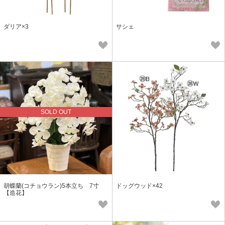
ダリア×3
サシェ
SOLD OUT
胡蝶蘭(コチョウラン)5本立ち 7寸
ドッグウッド×42
【造花】