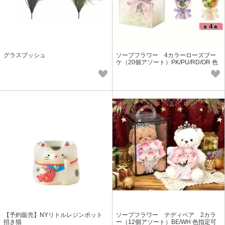
グラスブッシュ
ソープフラワー 4カラーローズブー
ケ（20個アソート）PK/PU/RD/OR 色
指定可
【予約販売】NYリトルレジンポット
ソープフラワー テディベア 2カラ
招き猫
ー（12個アソート）BE/WH 色指定可