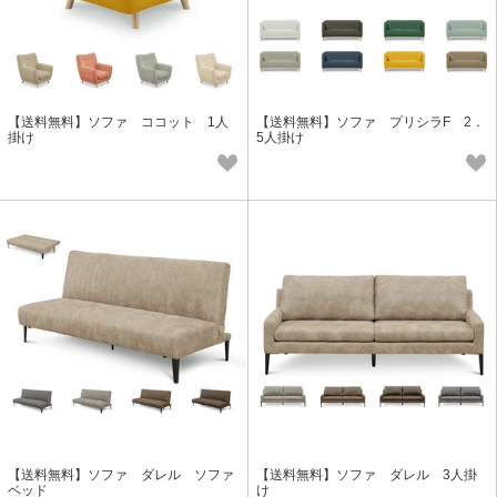
【送料無料】ソファ ココット 1人
【送料無料】ソファ プリシラF 2．
掛け
5人掛け
【送料無料】ソファ ダレル ソファ
【送料無料】ソファ ダレル 3人掛
ベッド
け