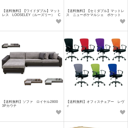
【送料無料】【ワイドダブル】マット
【送料無料】【セミダブル】マットレ
レス LOOSELEY（ルーズリー） C
ス ニューポケマルシェ ポケット
obalt WD
セミダブルマット
【送料無料】ソファ ロイヤル2800
【送料無料】オフィスチェアー レヴ
3Pカウチ
ィ