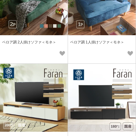
ベロア調 2人掛けソファ＜モネ＞
ベロア調 1人掛けソファ＜モネ＞