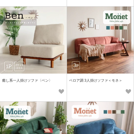
癒し系一人掛けソファ〈ベン〉
ベロア調 3人掛けソファ＜モネ＞