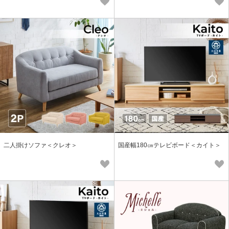
二人掛けソファ＜クレオ＞
国産幅180㎝テレビボード＜カイト＞