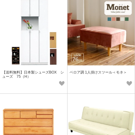
【送料無料】日本製シューズBOX シ
ベロア調 1人掛けスツール＜モネ＞
ューズ 75（H）