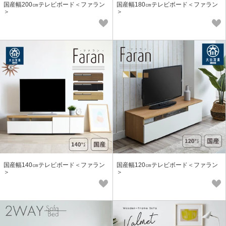
国産幅200㎝テレビボード＜ファラン
国産幅180㎝テレビボード＜ファラン
＞
＞
国産幅140㎝テレビボード＜ファラン
国産幅120㎝テレビボード＜ファラン
＞
＞