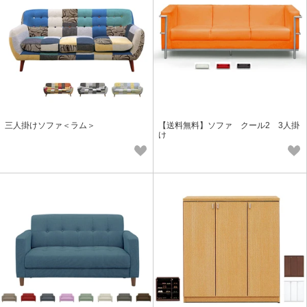
三人掛けソファ＜ラム＞
【送料無料】ソファ クール2 3人掛
け