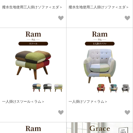
撥水生地使用三人掛けソファ＜エダ＞
撥水生地使用二人掛けソファ＜エダ＞
一人掛けスツール＜ラム＞
一人掛けソファ＜ラム＞