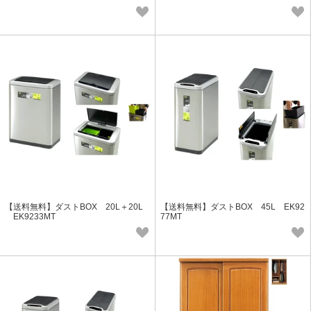
【送料無料】ダストBOX 20L＋20L
【送料無料】ダストBOX 45L EK92
EK9233MT
77MT