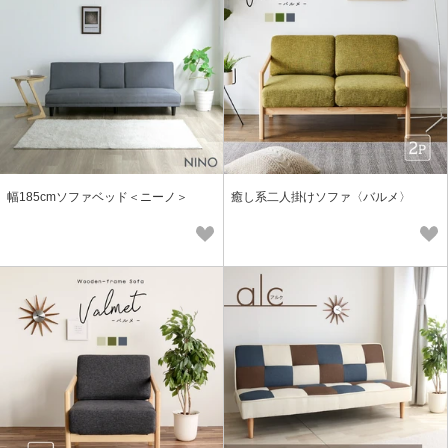
幅185cmソファベッド＜ニーノ＞
癒し系二人掛けソファ〈バルメ〉