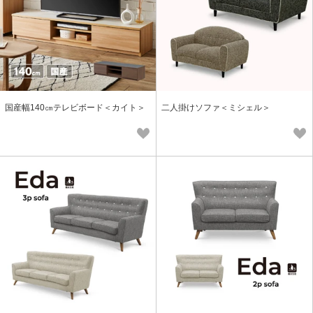
国産幅140㎝テレビボード＜カイト＞
二人掛けソファ＜ミシェル＞