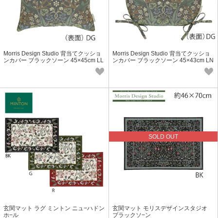
Morris Design Studio 背当てクッショ
Morris Design Studio 背当てクッショ
ンカバー ブラックソーン 45×45cm LL
ンカバー ブラックソーン 45×43cm LN
1748
1748
SOLD OUT
玄関マット ラグ ミントン ニュ−ハドン
玄関マット モリスデザインスタジオ
ホ−ル
ブラックソ−ン