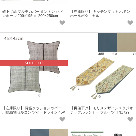
値下げ品 マルチカバー ミントン ハド
【在庫限り】 キッチンマット ハドン
ンホール 200×195cm 200×250cm
ホールボタニカル
SOLD OUT
【在庫限り】 背当クッションカバー
【再値下げ】 モリスデザインスタジオ
川島織物セルコン ツイードライン 45×
テーブルランナー フルーツ HN1729
45cm