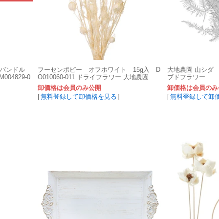
ーバンドル
フーセンポピー オフホワイト 15g入 D
大地農園 山シダ
04829-0
O010060-011 ドライフラワー 大地農園
ブドフラワー
卸価格は会員のみ公開
卸価格は会員のみ
[
無料登録して卸価格を見る
]
[
無料登録して卸