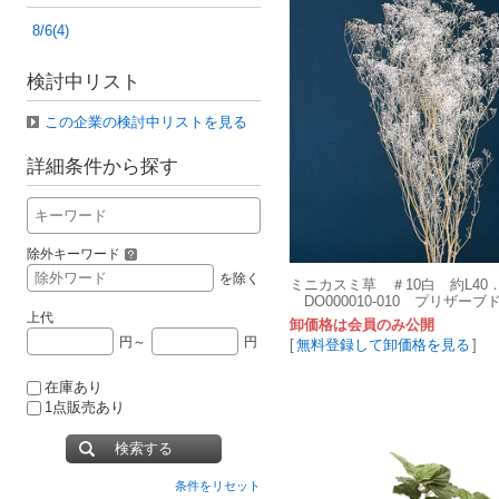
8/6(4)
検討中リスト
この企業の検討中リストを見る
詳細条件から探す
除外キーワード
を除く
ミニカスミ草 ＃10白 約L40．0
DO000010-010 プリザ
大地農園
上代
卸価格は会員のみ公開
円～
円
[
無料登録して卸価格を見る
]
在庫あり
1点販売あり
検索する
条件をリセット