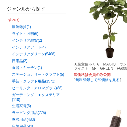
ジャンルから探す
すべて
服飾雑貨(1)
ライト・照明(6)
インテリア雑貨(2)
インテリアアート(4)
インテリアグリーン(5468)
日用品(2)
★航空便不可★ MAGIQ 
食器・キッチン(1)
ツイスト 5F GREEN FG0052
ステーショナリー・クラフト(5)
卸価格は会員のみ公開
[
無料登録して卸価格を見る
]
手芸・クラフト用品(1572)
ヒーリング・アロマグッズ(88)
ガーデニング・エクステリア
(110)
生活家電(6)
ラッピング用品(775)
季節用品(483)
店舗用品(94)