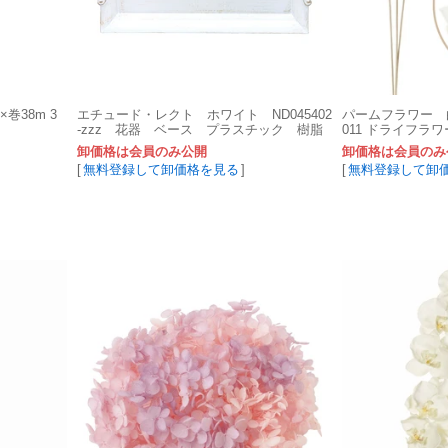
巻38m 3
エチュード・レクト ホワイト ND045402
パームフラワー 白 
-zzz 花器 ベース プラスチック 樹脂
011 ドライフラ
卸価格は会員のみ公開
卸価格は会員のみ
[
無料登録して卸価格を見る
]
[
無料登録して卸