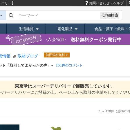
リバリー】
お問い合わせ・ヘルプ
キーワード
+詳細検索
生活雑貨
電化製品
食品・菓子・飲料・
COUPON
送料無料クーポン発行中
入会特典
初回送料無料
業情報
取材ブログ
ント「取引してよかったの声」
161件のコメント
東京堂は
スーパーデリバリーで
卸販売しています。
ーパーデリバリーにご登録の上、ページ上から取引の申請をしてくださ
1 ～ 120件
（全8623