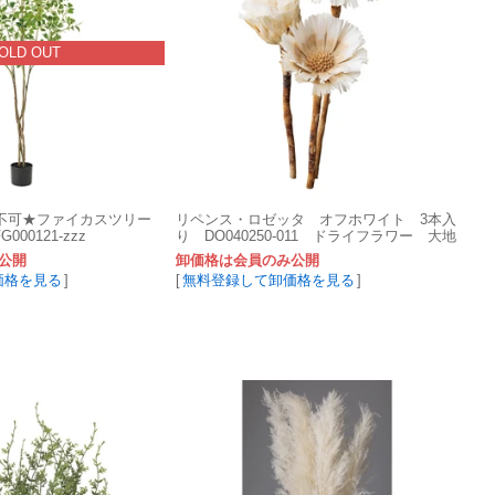
OLD OUT
便不可★ファイカスツリー
リペンス・ロゼッタ オフホワイト 3本入
00121-zzz
り DO040250-011 ドライフラワー 大地
農園
公開
卸価格は会員のみ公開
価格を見る
]
[
無料登録して卸価格を見る
]