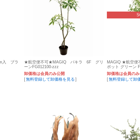
S
0m入 ブラ
★航空便不可★MAGIQ パキラ 6F グリ
MAGIQ ★航空
ーンFG012100-zzz
ポット グリーン FG0
卸価格は会員のみ公開
卸価格は会員のみ
[
無料登録して卸価格を見る
]
[
無料登録して卸