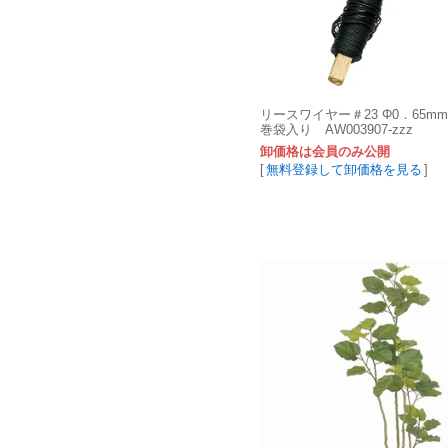
リースワイヤー＃23 Φ0．65mm×
巻袋入り AW003907-zzz
卸価格は会員のみ公開
[
無料登録して卸価格を見る
]