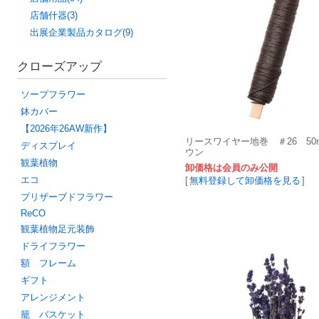
店舗什器(3)
出展企業製品カタログ(9)
クローズアップ
ソープフラワー
鉢カバー
【2026年26AW新作】
リースワイヤー地巻 ＃26 5
ディスプレイ
ウン
観葉植物
卸価格は会員のみ公開
エコ
[
無料登録して卸価格を見る
]
プリザーブドフラワー
ReCO
観葉植物足元装飾
ドライフラワー
額 フレーム
ギフト
アレンジメント
籠 バスケット