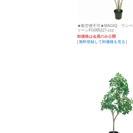
★航空便不可★MAGIQ ウン
リーンFG005227-zzz
卸価格は会員のみ公開
[
無料登録して卸価格を見る
]