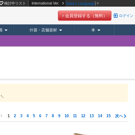
検討中リスト
International Ver.
Select Language
▼
会員登録する（無料）
ログイン
酒
什器・店舗資材
本
い。
件）
1
2
3
4
5
6
7
8
9
10
11
12
13
14
15
次へ