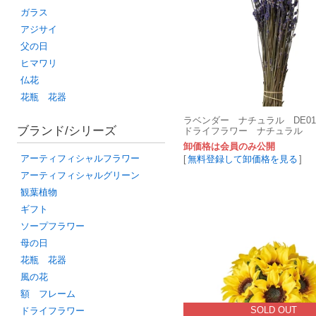
ガラス
アジサイ
父の日
ヒマワリ
仏花
花瓶 花器
ラベンダー ナチュラル DE0170
ブランド/シリーズ
ドライフラワー ナチュラル
卸価格は会員のみ公開
アーティフィシャルフラワー
[
無料登録して卸価格を見る
]
アーティフィシャルグリーン
観葉植物
ギフト
ソープフラワー
母の日
花瓶 花器
風の花
額 フレーム
SOLD OUT
ドライフラワー