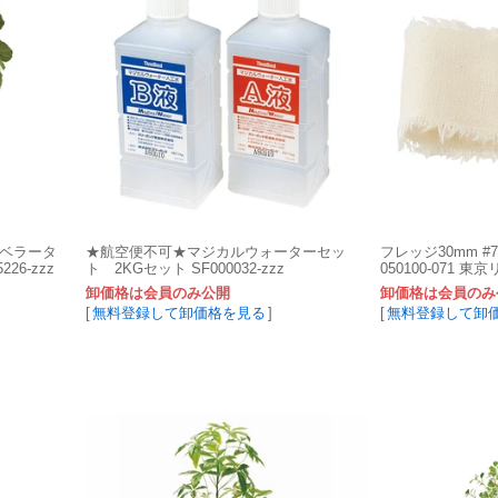
ウンベラータ
★航空便不可★マジカルウォーターセッ
フレッジ30mm #
26-zzz
ト 2KGセット SF000032-zzz
050100-071 東
卸価格は会員のみ公開
卸価格は会員のみ
[
無料登録して卸価格を見る
]
[
無料登録して卸