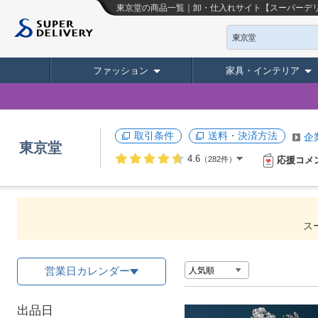
東京堂の商品一覧｜卸・仕入れサイト【スーパーデ
東京堂
ファッション
家具・インテリア
取引条件
送料・決済方法
企
東京堂
4.6
応援コメ
（282件）
ス
営業日カレンダー
出品日