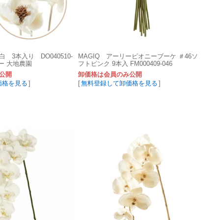
3本入り DO040510-
MAGIQ アーリーピオニーブーケ ＃46ソ
ワー 大地農園
フトピンク 9本入 FM000409-046
公開
卸価格は会員のみ公開
価格を見る
]
[
無料登録して卸価格を見る
]