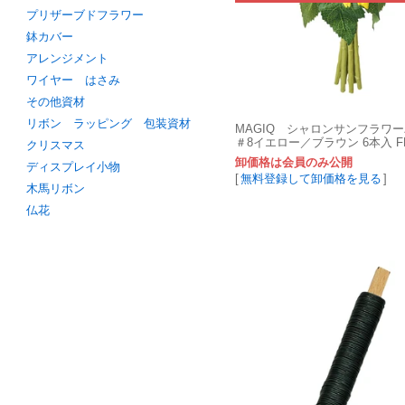
プリザーブドフラワー
鉢カバー
アレンジメント
ワイヤー はさみ
その他資材
リボン ラッピング 包装資材
MAGIQ シャロンサンフラワ
＃8イエロー／ブラウン 6本入 FM0
クリスマス
08
卸価格は会員のみ公開
ディスプレイ小物
[
無料登録して卸価格を見る
]
木馬リボン
仏花