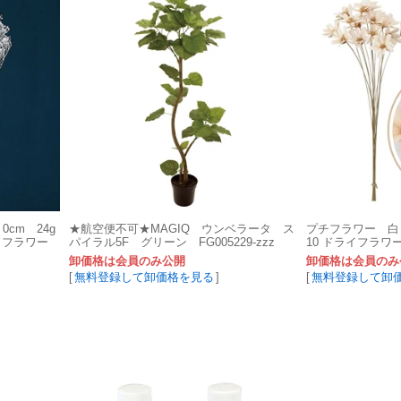
cm 24g
★航空便不可★MAGIQ ウンベラータ ス
プチフラワー 白 1
ーブドフラワー
パイラル5F グリーン FG005229-zzz
10 ドライフラワ
卸価格は会員のみ公開
卸価格は会員のみ
[
無料登録して卸価格を見る
]
[
無料登録して卸