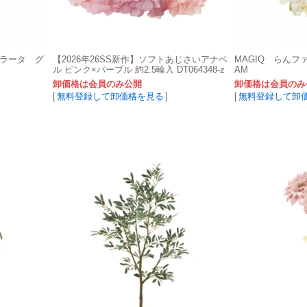
ベラータ グ
【2026年26SS新作】ソフトあじさいアナベ
MAGIQ らんフ
ル ピンク×パープル 約2.5輪入 DT064348-z
AM
zz プリザーブド
卸価格は会員のみ公開
卸価格は会員のみ
[
無料登録して卸価格を見る
]
[
無料登録して卸