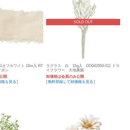
SOLD OUT
71オフホワイト 10m入 RT
ラグラス 白 15g入 DO042050-011 ドラ
京リボン
イフラワー 大地農園
公開
卸価格は会員のみ公開
価格を見る
]
[
無料登録して卸価格を見る
]