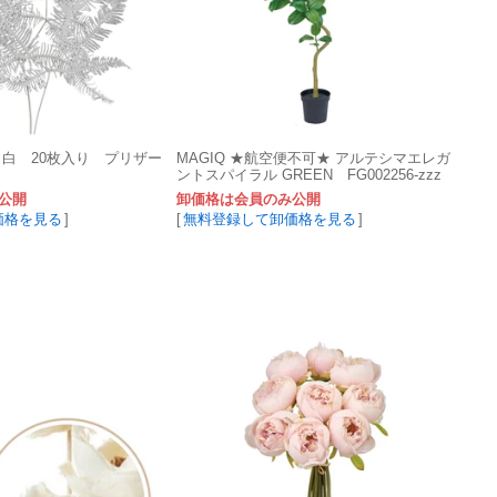
 白 20枚入り プリザー
MAGIQ ★航空便不可★ アルテシマエレガ
ントスパイラル GREEN FG002256-zzz
公開
卸価格は会員のみ公開
価格を見る
]
[
無料登録して卸価格を見る
]