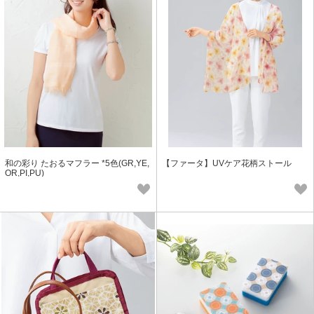
和の彩り たおるマフラー *5色(GR,YE,
【ファータ】UVケア花柄ストール
OR,PI,PU)