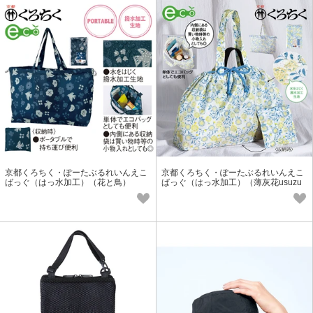
京都くろちく・ぽーたぶるれいんえこ
京都くろちく・ぽーたぶるれいんえこ
ばっぐ（はっ水加工）（花と鳥）
ばっぐ（はっ水加工）（薄灰花usuzu
mibana）