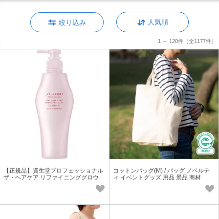
人気順
絞り込み
1 ～ 120件
（全1177件）
【正規品】資生堂プロフェッショナル
コットンバッグ(M) / バッグ ノベルテ
ザ・ヘアケア リファイニンググロウ
ィ イベントグッズ 用品 景品 商材
シャンプー 500ml