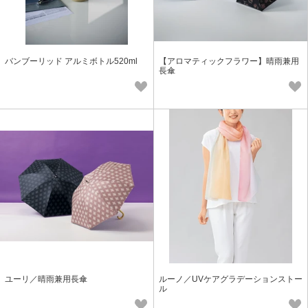
バンブーリッド アルミボトル520ml
【アロマティックフラワー】晴雨兼用
長傘
ユーリ／晴雨兼用長傘
ルーノ／UVケアグラデーションストー
ル