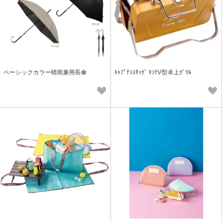
ベーシックカラー晴雨兼用長傘
ｷｬﾌﾟﾃﾝｽﾀｯｸﾞ ﾓﾝﾃV型卓上ｸﾞﾘﾙ