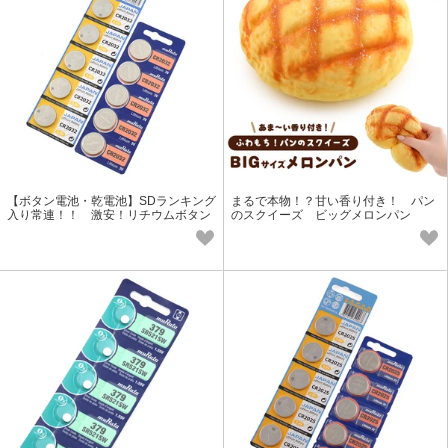
【ボタン電池・乾電池】SDランキング
まるで本物！？甘い香り付き！ パン
入り常連！！ 激安！リチウムボタン
のスクイーズ ビッグメロンパン
電池 CR2032