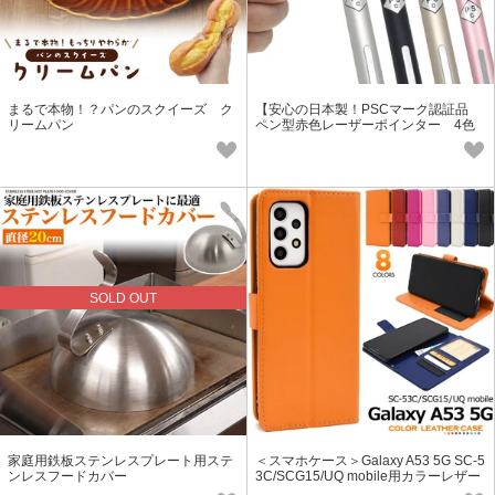
まるで本物！？パンのスクイーズ ク
【安心の日本製！PSCマーク認証品
リームパン
ペン型赤色レーザーポインター 4色
SOLD OUT
家庭用鉄板ステンレスプレート用ステ
＜スマホケース＞Galaxy A53 5G SC-5
ンレスフードカバー
3C/SCG15/UQ mobile用カラーレザー
手帳型ケース