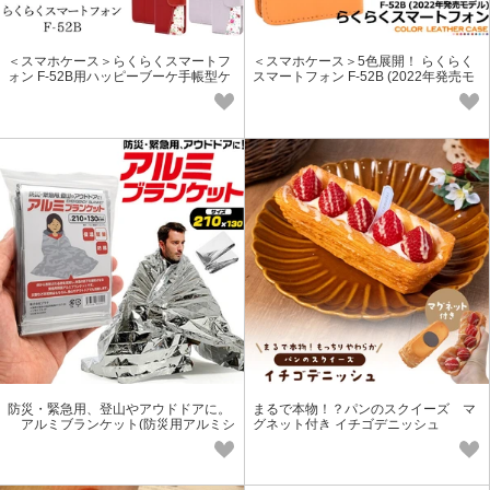
＜スマホケース＞らくらくスマートフ
＜スマホケース＞5色展開！ らくらく
ォン F-52B用ハッピーブーケ手帳型ケ
スマートフォン F-52B (2022年発売モ
ース
デル)用カラーレザー手帳型ケース
防災・緊急用、登山やアウドドアに。
まるで本物！？パンのスクイーズ マ
アルミブランケット(防災用アルミシ
グネット付き イチゴデニッシュ
ート)