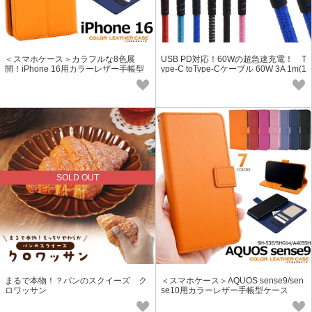
＜スマホケース＞カラフルな8色展
USB PD対応！60Wの超急速充電！ T
開！iPhone 16用カラーレザー手帳型
ype-C toType-Cケーブル 60W 3A 1m(1
ケース
00cm)
SOLD OUT
まるで本物！？パンのスクイーズ ク
＜スマホケース＞AQUOS sense9/sen
ロワッサン
se10用カラーレザー手帳型ケース