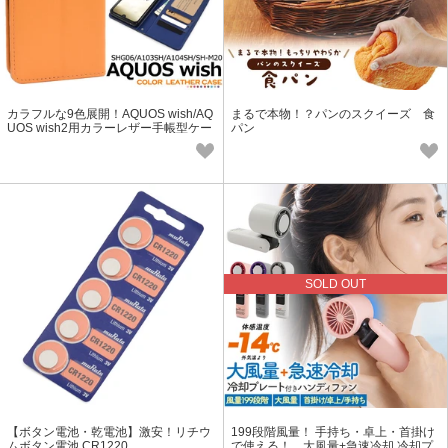
カラフルな9色展開！AQUOS wish/AQ
まるで本物！？パンのスクイーズ 食
UOS wish2用カラーレザー手帳型ケー
パン
ス
SOLD OUT
【ボタン電池・乾電池】激安！リチウ
199段階風量！ 手持ち・卓上・首掛け
ムボタン電池 CR1220
で使える！ 大風量+急速冷却 冷却プ