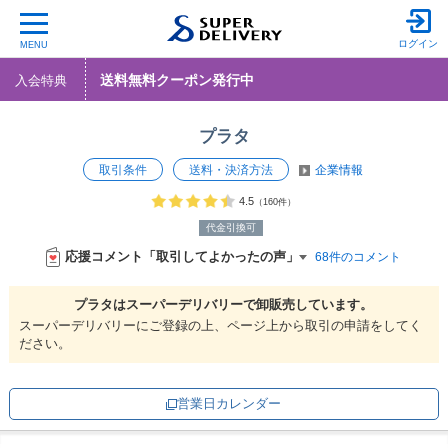
ログイン
MENU
送料無料クーポン発行中
入会特典
プラタ
取引条件
送料・決済方法
企業情報
4.5
（160件）
代金引換可
応援コメント「取引してよかったの声」
68件のコメント
プラタは
スーパーデリバリーで
卸販売しています。
スーパーデリバリーにご登録の上、ページ上から取引の申請をしてく
ださい。
営業日カレンダー