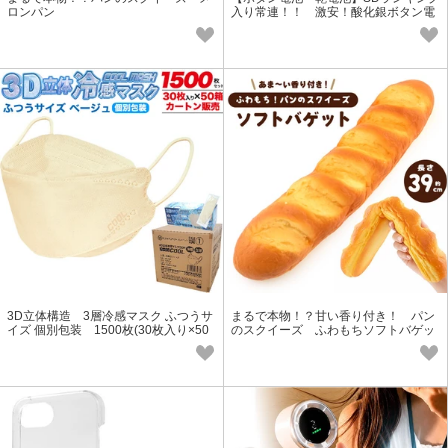
ロンパン
入り常連！！ 激安！酸化銀ボタン電
池 SR616SW（321）
3D立体構造 3層冷感マスク ふつうサ
まるで本物！？甘い香り付き！ パン
イズ 個別包装 1500枚(30枚入り×50
のスクイーズ ふわもちソフトバゲッ
箱 カートン販売)
ト