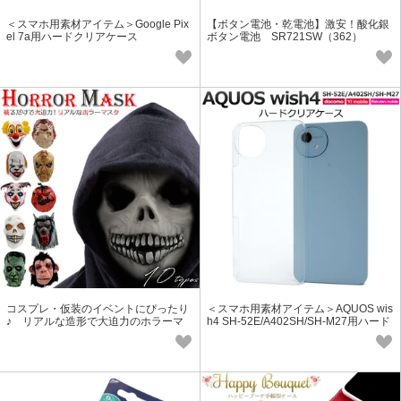
＜スマホ用素材アイテム＞Google Pix
【ボタン電池・乾電池】激安！酸化銀
el 7a用ハードクリアケース
ボタン電池 SR721SW（362）
コスプレ・仮装のイベントにぴったり
＜スマホ用素材アイテム＞AQUOS wis
♪ リアルな造形で大迫力のホラーマ
h4 SH-52E/A402SH/SH-M27用ハード
スク 10種
クリアケース