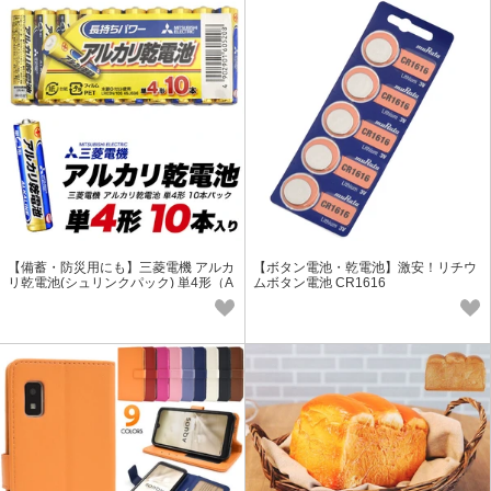
【備蓄・防災用にも】三菱電機 アルカ
【ボタン電池・乾電池】激安！リチウ
リ乾電池(シュリンクパック) 単4形（A
ムボタン電池 CR1616
AA） 10本パック