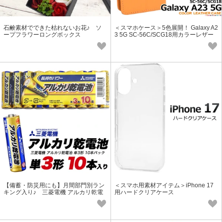
石鹸素材でできた枯れないお花♪ ソ
＜スマホケース＞5色展開！ Galaxy A2
ープフラワーロングボックス
3 5G SC-56C/SCG18用カラーレザー
手帳型ケース
【備蓄・防災用にも】月間部門別ラン
＜スマホ用素材アイテム＞iPhone 17
キング入り♪ 三菱電機 アルカリ乾電
用ハードクリアケース
池 単3形（AA） 10本パック