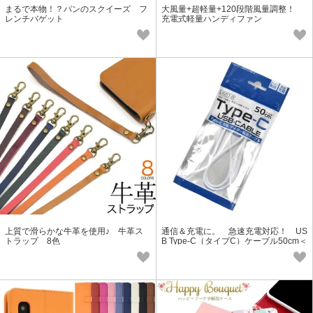
まるで本物！？パンのスクイーズ フ
大風量+超軽量+120段階風量調整！
レンチバゲット
充電式軽量ハンディファン
上質で滑らかな牛革を使用♪ 牛革ス
通信＆充電に。 急速充電対応！ US
トラップ 8色
B Type-C（タイプC）ケーブル50cm＜
56KΩ抵抗内蔵＞