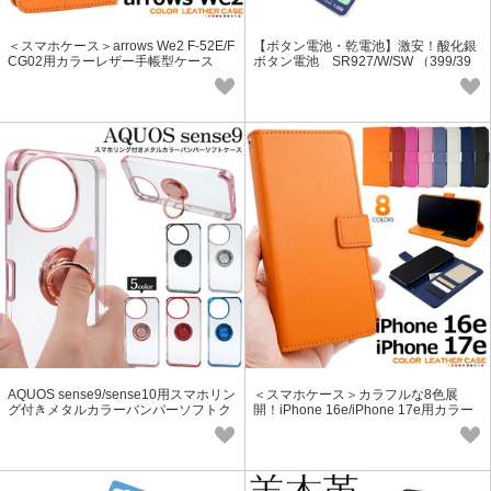
＜スマホケース＞arrows We2 F-52E/F
【ボタン電池・乾電池】激安！酸化銀
CG02用カラーレザー手帳型ケース
ボタン電池 SR927/W/SW （399/39
5）
AQUOS sense9/sense10用スマホリン
＜スマホケース＞カラフルな8色展
グ付きメタルカラーバンパーソフトク
開！iPhone 16e/iPhone 17e用カラー
リアケース
レザー手帳型ケース