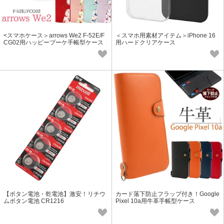
<スマホケース＞arrows We2 F-52E/F
＜スマホ用素材アイテム＞iPhone 16
CG02用ハッピーブーケ手帳型ケース
用ハードクリアケース
【ボタン電池・乾電池】激安！リチウ
カード落下防止フラップ付き！Google
ムボタン電池 CR1216
Pixel 10a用牛革手帳型ケース