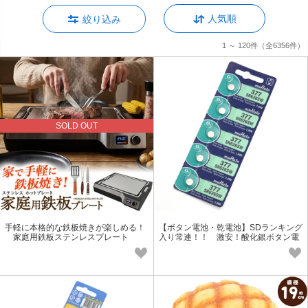
人気順
絞り込み
1 ～ 120件
（全6356件）
SOLD OUT
手軽に本格的な鉄板焼きが楽しめる！
【ボタン電池・乾電池】SDランキング
家庭用鉄板ステンレスプレート
入り常連！！ 激安！酸化銀ボタン電
池 SR626SW（377）