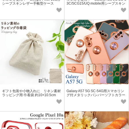
シープスキンレザー手帳型ケース
3C/SCG15/UQ mobile用シープスキン
レザー手帳型ケース
ギフト包装や小物入れに リネン素材
Galaxy A57 5G SC-54G用スマホリン
ラッピング用 巾着袋 約10×10.5cm
グ付メタリックバンパーソフトカラー
ケース