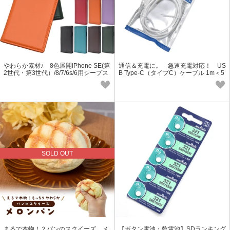
やわらか素材♪ 8色展開iPhone SE(第
通信＆充電に。 急速充電対応！ US
2世代・第3世代）/8/7/6s/6用シープス
B Type-C（タイプC）ケーブル 1m＜5
キンレザー手帳型ケース
6KΩ抵抗内蔵＞
SOLD OUT
まるで本物！？パンのスクイーズ メ
【ボタン電池・乾電池】SDランキング