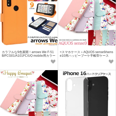
カラフルな9色展開！arrows We F-51
<スマホケース＞AQUOS sense9/sens
B/FCG01/A101FC/UQ mobile用カラー
e10用ハッピーブーケ手帳型ケース
レザー手帳型ケース