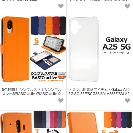
レート付き大風量ハンディファン
5色展開！ シンプルスマホ7/シンプル
＜スマホ用素材アイテム＞Galaxy A25
スマホ6/BASIO active/BASIO active2
5G SC-53F/SCG33/SM-A253Z/SM-A2
用カラーレザー手帳型ケース
53Q用ハードクリアケース