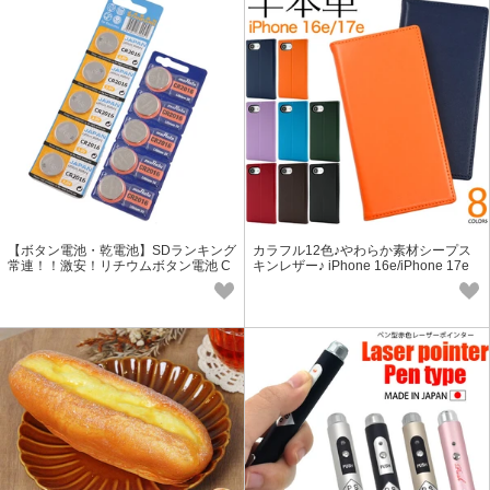
【ボタン電池・乾電池】SDランキング
カラフル12色♪やわらか素材シープス
常連！！激安！リチウムボタン電池 C
キンレザー♪ iPhone 16e/iPhone 17e
R2016
用シープスキンレザー手帳型ケース