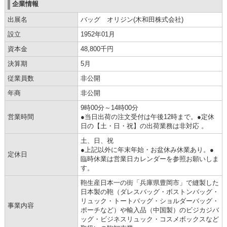
企業情報
出展名
バッグ オリジン(木和田株式会社)
設立
1952年01月
資本金
48,800千円
決算期
5月
従業員数
非公開
年商
非公開
9時00分～14時00分
営業時間
●当日出荷の注文受付は午後12時まで。●定休
日の【土・日・祝】の出荷業務は非対応 。
土、日、祝
●上記以外に年末年始・お盆休み休業あり。●
定休日
臨時休業は営業日カレンダーを参照お願いしま
す。
鞄生産日本一の街「兵庫県豊岡市」で縫製した
日本製の鞄（ダレスバッグ・ボストンバッグ・
リュック・トートバッグ・ショルダーバッグ・
事業内容
ポーチなど）や輸入品（中国製）のビジカジバ
ッグ・ビジネスリュック・コスメボックスなど