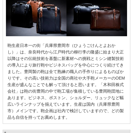
鞄生産日本一の街「兵庫県豊岡市
（ひょうごけんとよおか
し）」
は、
奈良
時代から江戸時代の柳行李の隆盛に始まり大正
以降はその伝統技術を基盤に新素材への挑戦とミシン縫製技術
の導入により旅行鞄やビジネスバッグを中心につくり続けてき
ました。
豊岡製の鞄は全て熟練の職人の手作りによるものばか
りです。
その高い技術力は全国の商社や大手鞄メーカーのOEM
生産が盛んなことでも解って頂けると思います。
「木和田株式
会社」は鞄の街豊岡の中で鞄工場が集積している豊岡鞄団地に
あります。
ビジネス、ボストン、ショルダー、リュックなど幅
広いラインナップを揃えています。
生産は国内（兵庫県豊岡
市）メインです。
鞄企画
は社内で検討していますので、どの製
品も自信を持ってお薦めします。