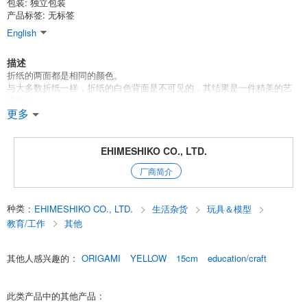
包装: 独立包装
产品标签: 无标签
English
描述
折纸的两面都是相同的颜色。
与大多数折纸一样，折纸的白色背面是不可见的，其结果是一件精美的艺
术作品。
更多
[套装内容］
100张单色纸
EHIMESHIKO CO., LTD.
所用的折纸符合日本折纸质量标准，即使是儿童也可以放心使用。
厂商简介
English
种类
:
EHIMESHIKO CO., LTD.
生活杂货
玩具＆模型
教育/工作
其他
其他人感兴趣的
:
ORIGAMI
YELLOW
15cm
education/craft
此类产品中的其他产品
: