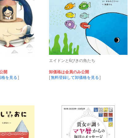
エイドンと6ぴきの魚たち
公開
卸価格は会員のみ公開
価格を見る
]
[
無料登録して卸価格を見る
]