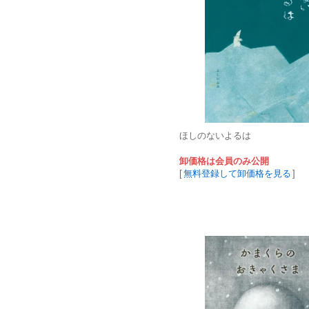
ほしのないよるは
卸価格は会員のみ公開
[
無料登録して卸価格を見る
]