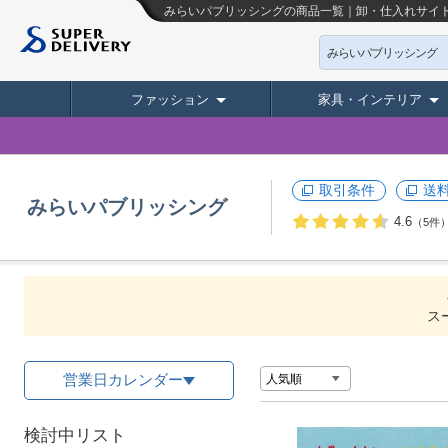
みらいパブリッシングの商品一覧｜卸・仕入れサイ
みらいパブリッシング
ファッション
家具・インテリア
取引条件
送
みらいパブリッシング
4.6
（5件
ス
営業日カレンダー
検討中リスト