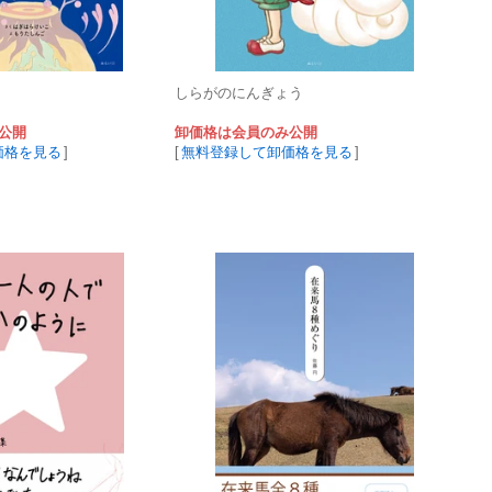
しらがのにんぎょう
公開
卸価格は会員のみ公開
価格を見る
]
[
無料登録して卸価格を見る
]