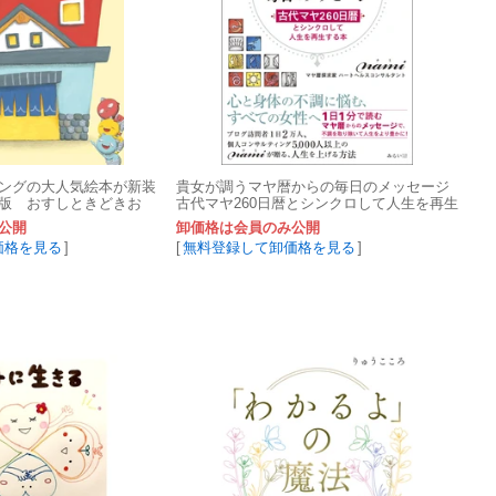
ングの大人気絵本が新装
貴女が調うマヤ暦からの毎日のメッセージ
版 おすしときどきお
古代マヤ260日暦とシンクロして人生を再生
する本
公開
卸価格は会員のみ公開
価格を見る
]
[
無料登録して卸価格を見る
]