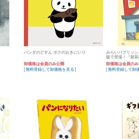
パンダのどすん ボクのおきにいり
みらいパブリッシ
版で登場！『新装
に』
卸価格は会員のみ公開
卸価格は会員のみ
[
無料登録して卸価格を見る
]
[
無料登録して卸