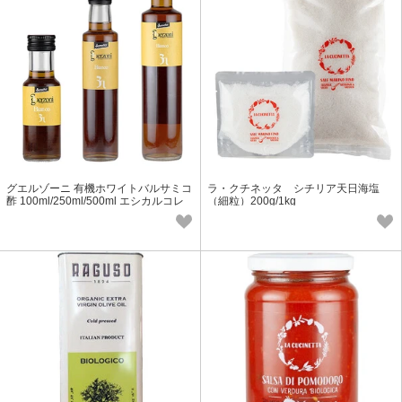
グエルゾーニ 有機ホワイトバルサミコ
ラ・クチネッタ シチリア天日海塩
酢 100ml/250ml/500ml エシカルコレ
（細粒）200g/1kg
クション