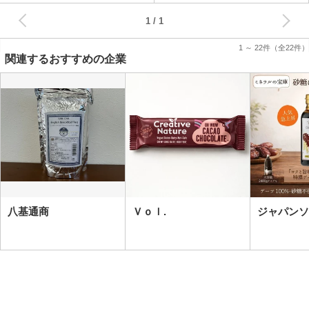
次へ
1
1 ～ 22件
（全22件）
関連するおすすめの企業
八基通商
Ｖｏｌ.
ジャパンソ