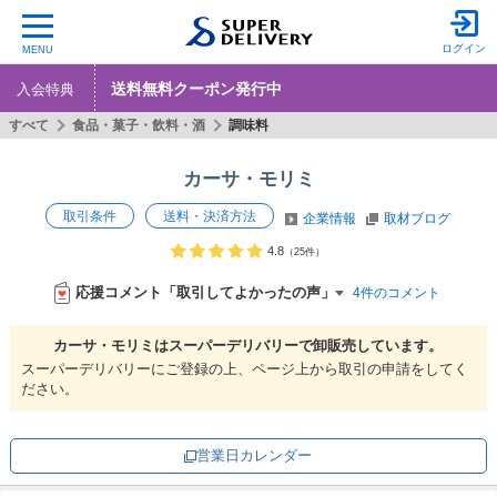
ログイン
MENU
送料無料クーポン発行中
入会特典
すべて
食品・菓子・飲料・酒
調味料
カーサ・モリミ
取引条件
送料・決済方法
企業情報
取材ブログ
4.8
（25件）
応援コメント「取引してよかったの声」
4件のコメント
カーサ・モリミは
スーパーデリバリーで
卸販売しています。
スーパーデリバリーにご登録の上、ページ上から取引の申請をしてく
ださい。
営業日カレンダー