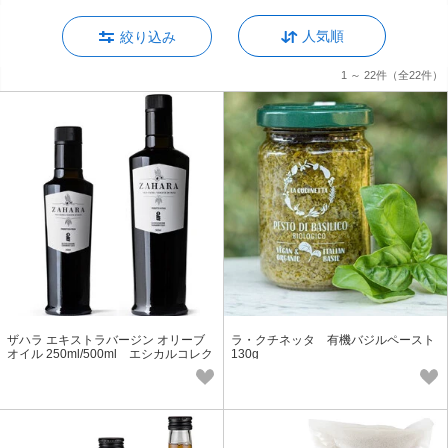
人気順
絞り込み
1 ～ 22件
（全22件）
ザハラ エキストラバージン オリーブ
ラ・クチネッタ 有機バジルペースト
オイル 250ml/500ml エシカルコレク
130g
ション