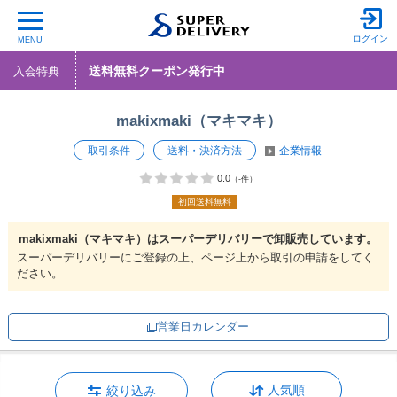
ログイン
MENU
送料無料クーポン発行中
入会特典
makixmaki（マキマキ）
取引条件
送料・決済方法
企業情報
0.0
（-件）
初回送料無料
makixmaki（マキマキ）は
スーパーデリバリーで
卸販売しています。
スーパーデリバリーにご登録の上、ページ上から取引の申請をしてく
ださい。
営業日カレンダー
人気順
絞り込み