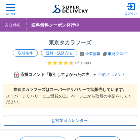
ログイン
MENU
送料無料クーポン発行中
入会特典
東京タカラフーズ
取引条件
送料・決済方法
企業情報
取材ブログ
4.5
（193件）
応援コメント「取引してよかったの声」
95件のコメント
東京タカラフーズは
スーパーデリバリーで
卸販売しています。
スーパーデリバリーにご登録の上、ページ上から取引の申請をしてく
ださい。
営業日カレンダー