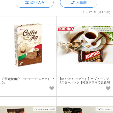
人気順
絞り込み
1 ～ 120件
（全176件）
◇限定特価◇ コーヒービスケット 15
【KOPIKO（コピコ）】カプチーノブ
6g
リスターパック【韓国ドラマで話題/輸
入食品/コーヒー菓子】