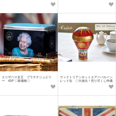
特価◇
エリザベス女王 プラチナジュビリ
ヴィクトリアンホットエアーバルーン
ー 40P ◇新価格◇
レッド缶 ◇大放出！売り尽くし特価
◇