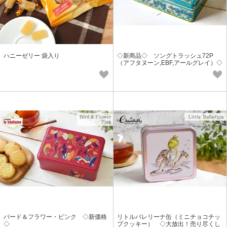
ハニーゼリー 袋入り
◇新商品◇ ソングトラッシュ72P
（アフタヌーン,EBF,アールグレイ）◇
新価格◇
バード＆フラワー・ピンク ◇新価格
リトルバレリーナ缶（ミニチョコチッ
◇
プクッキー） ◇大放出！売り尽くし