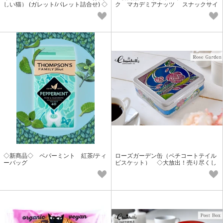
しい猫） (ガレット/パレット詰合せ) ◇
ク マカデミアナッツ スナックサイ
新価格◇
ズ 28g
◇新商品◇ ペパーミント 紅茶/ティ
ローズガーデン缶（ペチコートテイル
ーバッグ
ビスケット） ◇大放出！売り尽くし
特価◇