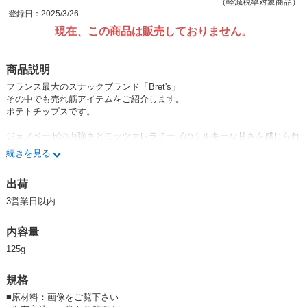
（軽減税率対象商品）
登録日：2025/3/26
現在、この商品は販売しておりません。
商品説明
フランス最大のスナックブランド「Bret's」
その中でも売れ筋アイテムをご紹介します。
ポテトチップスです。
ジェノベーゼの力強さとモッツァレラチーズのミルキーな甘さを感じられ
る濃厚なポテトチップスに仕上がっております。
続きを見る
出荷
【ブレッツ】
ブレッツ社では、ブルターニュ地方のポンティヴィー盆地周辺にある200
3営業日以内
戸のアグリキュルトール(農家）とパートナーシップを形成し、無防腐
剤、遺伝子組み換えでないジャガイモを使い、バランスの取れた脂肪酸の
内容量
栄養プロファイル製品として提供するためひまわり油で調理し、ゲランド
の塩で仕上げています。
125g
セールスポイントは「濃厚」「大人」「贅沢」といったワードでプレミア
ム感の演出ができます。
規格
■
原材料：画像をご覧下さい