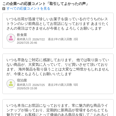
この企業への応援コメント「取引してよかったの声」
すべての応援コメントを見る
いつも出荷が迅速で珍しいお菓子を扱っているのでうちのレス
トランのレジ前商品としてお世話になっております あまりたく
さんの発注はできませんが今後とも よろしくお願いします
飲食業
最終購入日
過去1年の購入回数
2回
2026/7/22
2026/7/25 20:46
いつも早急なご対応に感謝しております。 他では取り扱ってい
ない商品が、大変気に入っていて、リピ買いさせて頂いており
ます。 海外製品を取り扱うことは大変なご時世かもしれません
が、今後ともよろしくお願いいたします
宿泊業
最終購入日
過去1年の購入回数
5回
2026/7/25
2026/5/29 15:08
いつも本当にお世話になっております。常に魅力的な商品ライ
ンナップが揃っており、定期的に新商品が登場するのもとても
魅力です。お客様にとって価値のある商品を探してこられるバ