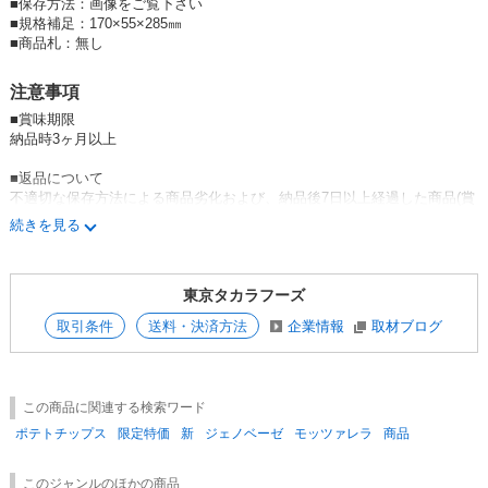
■
保存方法：画像をご覧下さい
■
規格補足：170×55×285㎜
■
商品札：無し
注意事項
■賞味期限
納品時3ヶ月以上
■返品について
不適切な保存方法による商品劣化および、納品後7日以上経過した商品(賞
味期限間近)のご返品はお受けいたしかねます。
続きを見る
■送料について
予約商品と在庫商品を一度にご注文の場合、在庫商品から発送させていた
東京タカラフーズ
だきます。
その場合、配送ごとに送料が発生します。
取引条件
送料・決済方法
企業情報
取材ブログ
1回の配送が送料無料金額以上の場合は送料無料にて発送いたしまます。
■デザイン・価格について
価格、入数、パッケージデザインが予告無く変更になる場合があります。
この商品に関連する検索ワード
■キャンセルについて
ポテトチップス
限定特価
新
ジェノベーゼ
モッツァレラ
商品
予約商品のキャンセルはお受けできません。
このジャンルのほかの商品