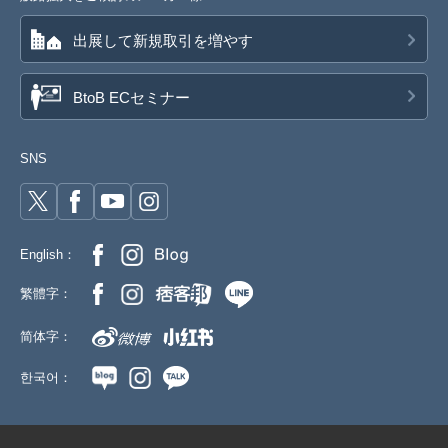
出展して新規取引を増やす
BtoB ECセミナー
SNS
English：
繁體字：
简体字：
한국어：