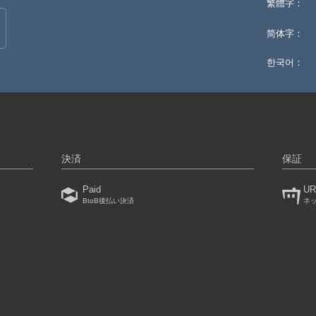
繁體字：
简体字：
한국어：
決済
保証
Paid
UR
BtoB後払い決済
ネ
）