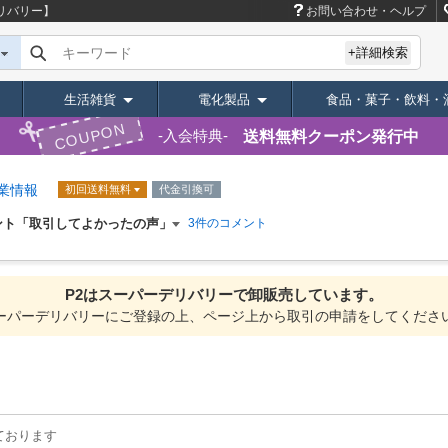
リバリー】
お問い合わせ・ヘルプ
キーワード
+詳細検索
生活雑貨
電化製品
食品・菓子・飲料・
COUPON
送料無料クーポン発行中
入会特典
業情報
初回送料無料
代金引換可
ント「取引してよかったの声」
3件のコメント
P2は
スーパーデリバリーで
卸販売しています。
ーパーデリバリーにご登録の上、ページ上から取引の申請をしてくださ
ております