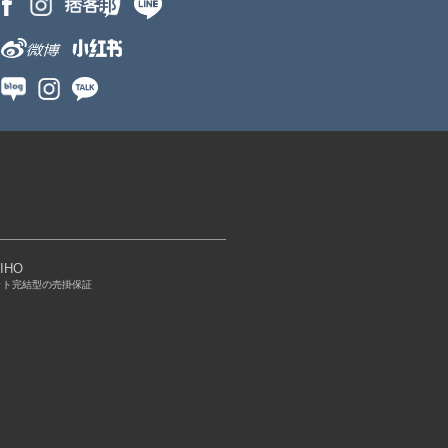
IHO
ット完結型の売掛保証