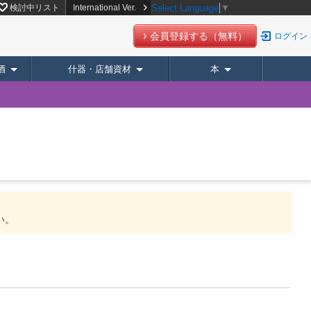
検討中リスト
International Ver.
Select Language
▼
会員登録する（無料）
ログイン
酒
什器・店舗資材
本
い。