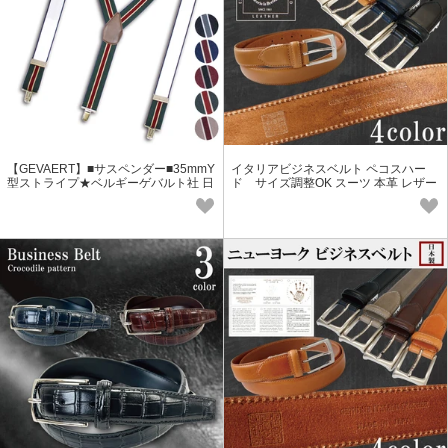
【GEVAERT】■サスペンダー■35mmY
イタリアビジネスベルト ペコスハー
型ストライプ★ベルギーゲバルト社 日
ド サイズ調整OK スーツ 本革 レザー
本製 おしゃれ ゴム生地 カジュアル
紳士 メンズ プレゼント 祝い