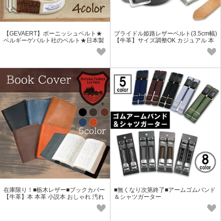
【GEVAERT】ボーニッシュベルト★
ブライドル姫路レザーベルト(3.5cm幅)
ベルギーゲバルト社のベルト★日本製
【牛革】サイズ調整OK カジュアル 本
着脱簡単 リバーシブル ゴム生地
革 天然革皮 ブルーム
在庫限り！■栃木レザー■ブックカバー
■無くなり次第終了■アームゴムバンド
【牛革】本 本革 小説本 おしゃれ 汚れ
＆シャツガーター
防止 革小物