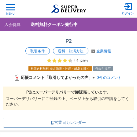
ログイン
MENU
送料無料クーポン発行中
入会特典
P2
取引条件
送料・決済方法
企業情報
4.4
（27件）
初回送料無料
※北海道・沖縄・離島を除く
代金引換可
応援コメント「取引してよかったの声」
3件のコメント
P2は
スーパーデリバリーで
卸販売しています。
スーパーデリバリーにご登録の上、ページ上から取引の申請をしてく
ださい。
営業日カレンダー