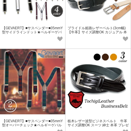
【GEVAERT】■サスペンダー■35mmY
ブライドル姫路レザーベルト(3cm幅)
型サイドラインドット★ベルギーゲバ
【牛革】サイズ調整OK カジュアル 本
ルト社★日本製 おしゃれ ゴム生地
革 天然革皮 ブルーム
【GEVAERT】■サスペンダー■35mmY
栃木レザー波型ビジネスベルト 牛革
型オーバーチェック★ベルギーゲバル
サイズ調整OK スーツ 紳士 本革 プレゼ
ト社★日本製 おしゃれ ゴム生地
ント 祝い メンズ レディース