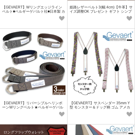
【GEVAERT】Wリングエッジライン
姫路レザーベルト3(幅:4cm)【牛革】サ
ベルト■ベルギーゲバルト社■日本製 カ
イズ調整OK プレゼント ギフト シンプ
ジュアル おしゃれ 簡単着脱
ル ビジネス 本革
【GEVAERT】リバーシブルヘリンボ
【GEVAERT】サスペンダー 35mm Y
ーンWリングベルト★ベルギーゲバル
型 モンスター＆ドッグ柄 ゴム アメカ
ト社★日本製 おしゃれ サイズ調整自
ジ コーデ 伸縮性 ギフト パーティー
由