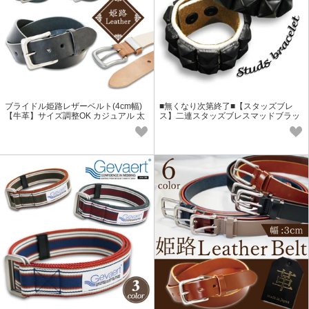
ブライドル姫路レザーベルト(4cm幅)
■無くなり次第終了■【スタッズブレ
【牛革】サイズ調整OK カジュアル 太
ス】二連スタッズブレスマッドブラッ
幅 本革 天然革皮 ブルーム
ク