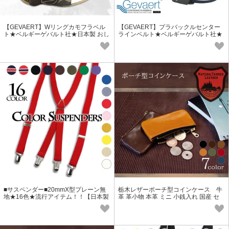
【GEVAERT】Wリングカモフラベル
【GEVAERT】プラバックルセンター
ト★ベルギーゲバルト社★日本製 おし
ラインベルト★ベルギーゲバルト社★
ゃれ サイズ調整自由 ゴム生地
日本製 おしゃれ ゴム生地 調整自由
■サスペンダー■20mmX型プレーン無
栃木レザーポーチ型コインケース 牛
地★16色★流行アイテム！！【日本製
革 革小物 本革 ミニ 小銭入れ 国産 セ
サスペンダー】
カンド メンズ レディース