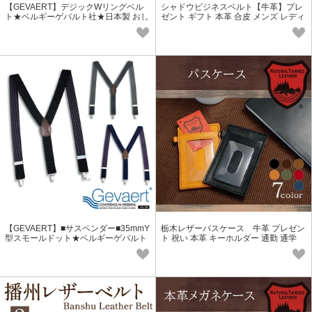
【GEVAERT】デジックWリングベル
シャドウビジネスベルト【牛革】プレ
ト★ベルギーゲバルト社★日本製 おし
ゼント ギフト 本革 合皮 メンズ レディ
ゃれ サイズ調整自由
ース お祝い 男女兼用
【GEVAERT】■サスペンダー■35mmY
栃木レザーパスケース 牛革 プレゼン
型スモールドット★ベルギーゲバルト
ト 祝い 本革 キーホルダー 通勤 通学
社★日本製 水玉柄 ゴム生地
ビジネス メンズ レディース