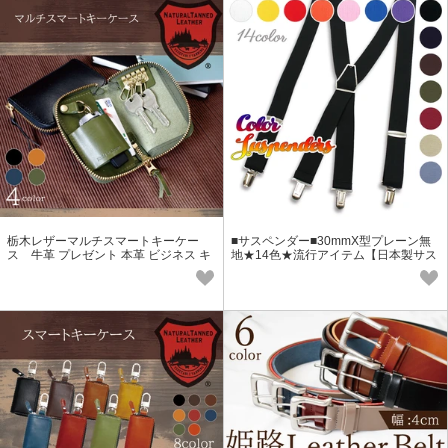
栃木レザーマルチスマートキーケー
■サスペンダー■30mmX型プレーン無
ス 牛革 プレゼント 本革 ビジネス キ
地★14色★流行アイテム【日本製サス
ーホルダー お祝い 敬老の日
ペンダー】