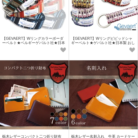
【GEVAERT】Wリングカラーボーダ
【GEVAERT】Wリングビビッドシャ
ーベルト★ベルギーゲバルト社★日本
ギーベルト★ゲバルト社★日本製 おし
製 おしゃれ サイズ調整自由
ゃれ 織物風 デザイン サイズ調整自由
栃木レザーコンパクト二つ折り財布
栃木レザー名刺入れ 牛革 カードケー