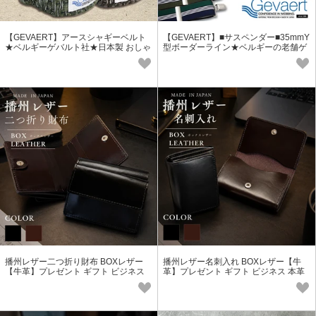
【GEVAERT】アースシャギーベルト
【GEVAERT】■サスペンダー■35mmY
★ベルギーゲバルト社★日本製 おしゃ
型ボーダーライン★ベルギーの老舗ゲ
れ アースカラー 調整自由 織物風
バルト社★日本製 おしゃれ ゴム生地
播州レザー二つ折り財布 BOXレザー
播州レザー名刺入れ BOXレザー【牛
【牛革】プレゼント ギフト ビジネス
革】プレゼント ギフト ビジネス 本革
本革 メンズ レディース
メンズ レディース