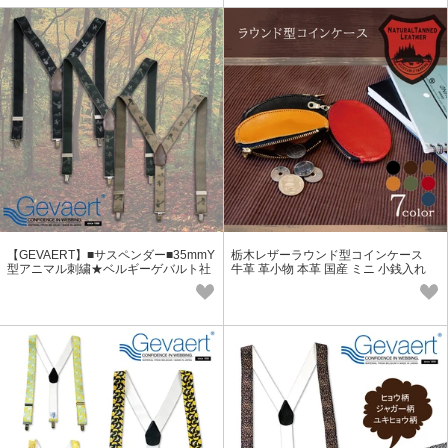
【GEVAERT】■サスペンダー■35mmY
栃木レザーラウンド型コインケース
型アニマル刺繍★ベルギーゲバルト社
牛革 革小物 本革 国産 ミニ 小銭入れ
★日本製 おしゃれ ゴム生地
セカンド メンズ レディース