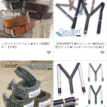
レザークラフトベルト★サイズ調整O
【GEVAERT】■サスペンダー■35mmY
K！【牛革】
型ステッチ★ベルギーゲバルト社★日
本製 おしゃれ ゴム生地 シンプル