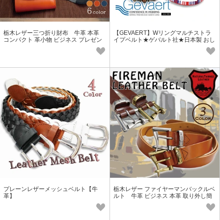
栃木レザー三つ折り財布 牛革 本革
【GEVAERT】Wリングマルチストラ
コンパクト 革小物 ビジネス プレゼン
イプベルト★ゲバルト社★日本製 おし
ト メンズ レディース 祝い
ゃれ サイズ調整自由
プレーンレザーメッシュベルト【牛
栃木レザー ファイヤーマンバックルベ
革】
ルト 牛革 ビジネス 本革 取り外し簡
単 紳士 メンズ レディース