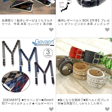
在庫限り！栃木レザーがまぐちマルチ
播州レザーベルト BOX【牛革】プレゼ
ケース 牛革 本革 コンパクト 革小物
ント ギフト ビジネス 本革 メンズ レデ
プレゼント メンズ レディース
ィース
【GEVAERT】■サスペンダー■35mmY
■無くなり次第終了■革ベルト式ブレス
型アーガイルチェック★ベルギーゲバ
W★日本製でしっかりとした作り
ルト社★日本製 おしゃれ ゴム生地