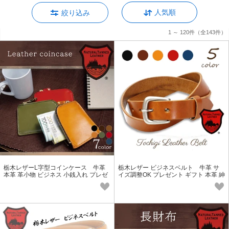
人気順
絞り込み
1 ～ 120件
（全143件）
栃木レザーL字型コインケース 牛革
栃木レザー ビジネスベルト 牛革 サ
本革 革小物 ビジネス 小銭入れ プレゼ
イズ調整OK プレゼント ギフト 本革 紳
ント 祝い メンズ レディース
士 メンズ レディース