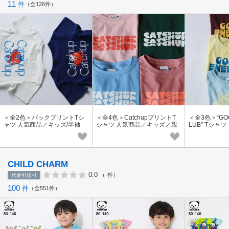
11
件
全126件
＜全2色＞バックプリントTシ
＜全4色＞CatchupプリントT
＜全3色＞“GOO
ャツ 人気商品／キッズ/半袖
シャツ 人気商品／キッズ／親
LUB” Tシャ
子お揃い
ッズ／親子お
CHILD CHARM
0.0
（-件）
代金引換可
100
件
全551件