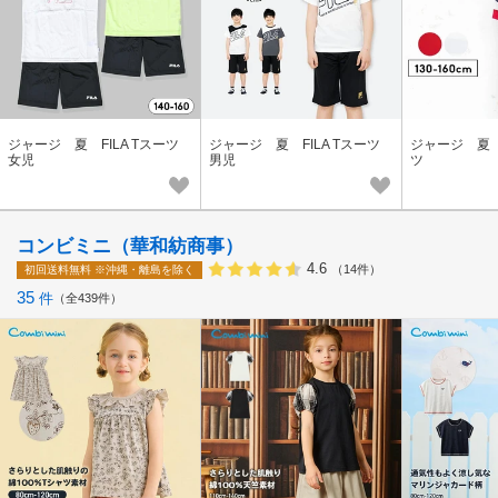
ジャージ 夏 FILA Tスーツ
ジャージ 夏 FILA Tスーツ
ジャージ 夏 F
女児
男児
ツ
コンビミニ（華和紡商事）
4.6
（14件）
初回送料無料
※沖縄・離島を除く
35
件
全439件