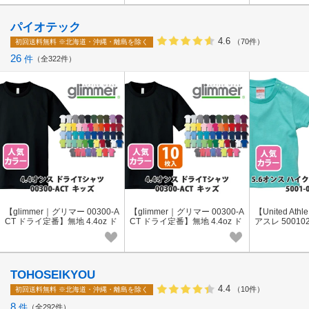
パイオテック
4.6
（70件）
初回送料無料
※北海道・沖縄・離島を除く
26
件
全322件
【glimmer｜グリマー 00300-A
【glimmer｜グリマー 00300-A
【United A
CT ドライ定番】無地 4.4oz ド
CT ドライ定番】無地 4.4oz ド
アスレ 50010
ライTシャツ 1枚入［キッズ］
ライTシャツ 10枚入［キッ
oz ハイクオ
人気色
ズ］人気色
［キッズ］
TOHOSEIKYOU
4.4
（10件）
初回送料無料
※北海道・沖縄・離島を除く
8
件
全292件