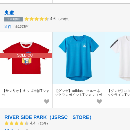
丸進
4.6
（258件）
代金引換可
3
件
全1353件
SOLD OUT
【サンリオ】キッズ半袖Tシャ
【グンゼ】adidas クルーネ
【グンゼ】adi
ツ
ックワンポイントTシャツ（ボ
ックラインT
ーイズ）
ズ）
RIVER SIDE PARK（JSRSC STORE）
4.4
（13件）