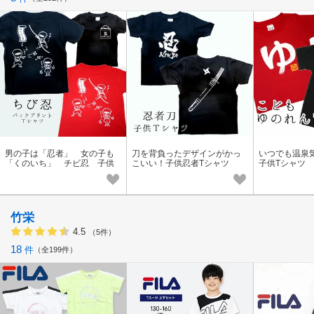
男の子は「忍者」 女の子も
刀を背負ったデザインがかっ
いつでも温泉
「くのいち」 チビ忍 子供
こいい！子供忍者Tシャツ
子供Tシャツ 
忍者Tシャツ
作】
竹栄
4.5
（5件）
18
件
全199件