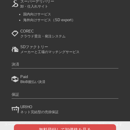
スーパーデリバリー
卸・仕入れサイト
国内向けサービス
（SD export）
海外向けサービス
COREC
クラウド受注・発注システム
SDファクトリー
メーカーと工場のマッチングサービス
決済
Paid
BtoB後払い決済
保証
URIHO
ネット完結型の売掛保証
スーパーデリバリーは個人情報を暗号化して送信するSSLに対応しています。
(C) 2024 RACCOON COMMERCE, Inc. All rights reserved.
無料登録して卸価格を見る