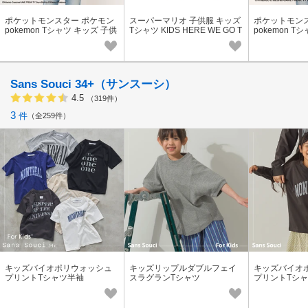
ポケットモンスター ポケモン
スーパーマリオ 子供服 キッズ
ポケットモン
pokemon Tシャツ キッズ 子供
Tシャツ KIDS HERE WE GO T
pokemon T
服 半袖 でんきタイプ 吸水速乾
シャツ 半袖 男の子 女の子
服 半袖 パル
抗菌防臭 防蚊
Sans Souci 34+（サンスーシ）
4.5
（319件）
3
件
全259件
キッズバイオポリウォッシュ
キッズリップルダブルフェイ
キッズバイオ
プリントTシャツ半袖
スラグランTシャツ
プリントTシ