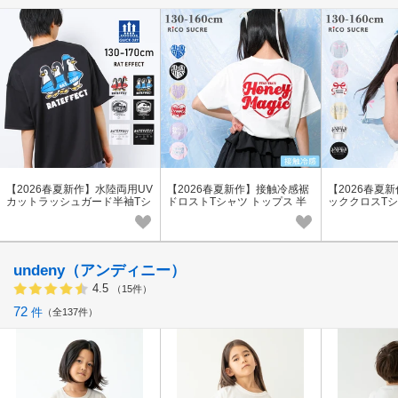
【2026春夏新作】水陸両用UV
【2026春夏新作】接触冷感裾
【2026春夏
カットラッシュガード半袖Tシ
ドロストTシャツ トップス 半
ッククロスTシ
ャツB UPF50+ UVカット 紫外
袖 子供服 女の子 小学生 中学
半袖 子供服 女
線対策 吸水速乾
生
学生
undeny（アンディニー）
4.5
（15件）
72
件
全137件