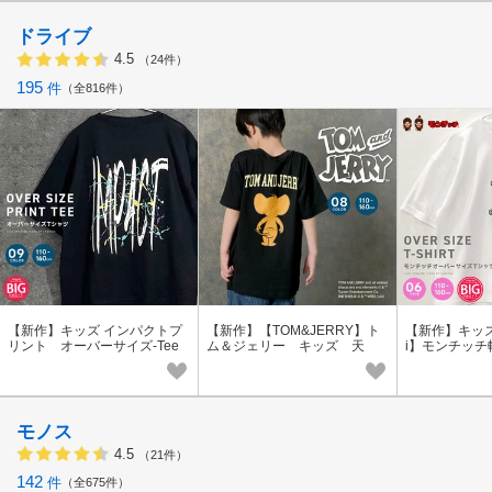
ドライブ
4.5
（24件）
195
件
全816件
【新作】キッズ インパクトプ
【新作】【TOM&JERRY】ト
【新作】キッズ 
リント オーバーサイズ-Tee
ム＆ジェリー キッズ 天
i】モンチッチ
「126-00」
竺 JERRY-Tee(ちょいBIG)
ーバーサイズT
「T26-00」
01」
モノス
4.5
（21件）
142
件
全675件