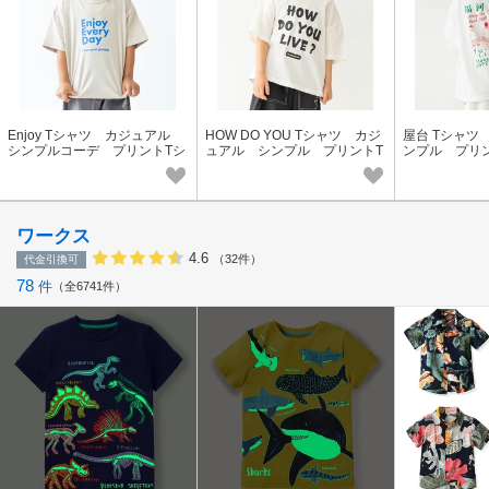
Enjoy Tシャツ カジュアル
HOW DO YOU Tシャツ カジ
屋台 Tシャツ
シンプルコーデ プリントTシ
ュアル シンプル プリントT
ンプル プリ
ャツ ロゴT バックプリン
シャツ ロゴTシャツ バック
ゴTシャツ 
ト 親子コーデ
プリント 親子コーデ
ワークス
4.6
（32件）
代金引換可
78
件
全6741件