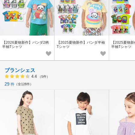
【2026夏物新作】パンダ2柄
【2025夏物新作】パンダ半袖
【2025夏物
半袖Tシャツ
Tシャツ
半袖Tシャツ
ブランシェス
4.4
（5件）
29
件
全128件