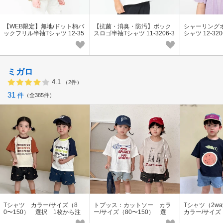
【WEB限定】無地/ドット柄バ
【抗菌・消臭・防汚】ボック
シャーリング
ックフリル半袖Tシャツ 12-35
スロゴ半袖Tシャツ 11-3206-3
シャツ 12-320
06-507-10 ベビー|キッズ
72-03 ベビー|キッズ
ー|キッズ
ミガロ
4.1
（2件）
31
件
全385件
Tシャツ カラー/サイズ（8
トプッス：カットソー カラ
Tシャツ（2w
0〜150） 選択 1枚から注
ー/サイズ（80〜150） 選
カラー/サイズ
文可能 ※2026夏
択 1枚から注文可能 ※20
選択 1枚か