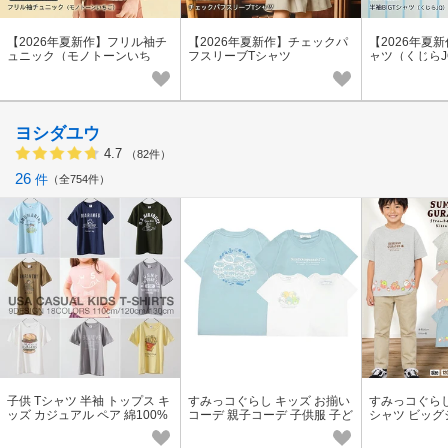
【2026年夏新作】フリル袖チ
【2026年夏新作】チェックパ
【2026年夏新
ュニック（モノトーンいち
フスリーブTシャツ
ャツ（くじらJ
ご）
ヨシダユウ
4.7
（82件）
26
件
全754件
子供 Tシャツ 半袖 トップス キ
すみっコぐらし キッズ お揃い
すみっコぐらし
ッズ カジュアル ペア 綿100%
コーデ 親子コーデ 子供服 子ど
シャツ ビッグ
プリントTシャツ 半袖Tシャツ
も 半袖 Tシャツ トップス プリ
ント 春 夏 sumi
ント 天竺