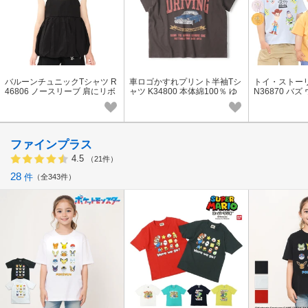
バルーンチュニックTシャツ R
車ロゴかすれプリント半袖Tシ
トイ・ストーリ
46806 ノースリーブ 肩にリボ
ャツ K34800 本体綿100％ ゆ
N36870 バ
ン 後ろ衿ぐりゴム仕様 着脱ス
ったりシルエット ビンテージ
キー エイリア 
ムーズ 重ね着風
感 ピグメント加工
ファインプラス
4.5
（21件）
28
件
全343件