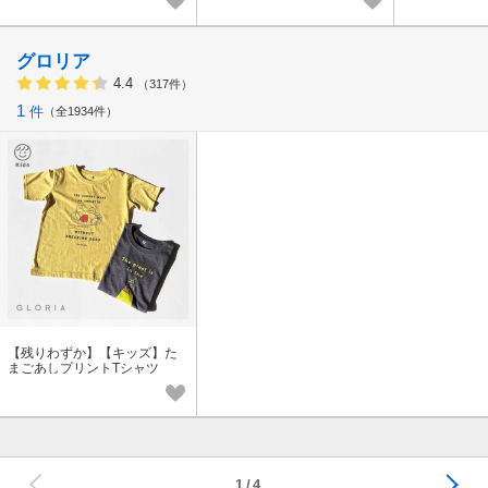
26春
2026夏
グロリア
4.4
（317件）
1
件
全1934件
【残りわずか】【キッズ】た
まごあしプリントTシャツ
次へ
1
4