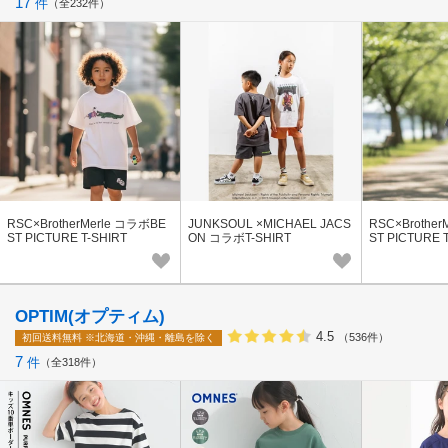
17
件
全232件
RSC×BrotherMerle コラボBE
JUNKSOUL ×MICHAEL JACS
RSC×Brothe
ST PICTURE T-SHIRT
ON コラボT-SHIRT
ST PICTURE 
OPTIM(オプティム)
4.5
（536件）
初回送料無料
※北海道・沖縄・離島を除く
7
件
全318件