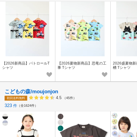
【2026新商品】パトロールT
【2026夏物新商品】恐竜の工
2026盛夏物
シャツ
事 Tシャツ
槽 Tシャツ
こどもの森/moujonjon
4.5
（45件）
初回送料無料
323
件
全1624件