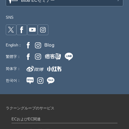
BtoB ECセミナー
SNS
English：
繁體字：
简体字：
한국어：
ラクーングループのサービス
ECおよびEC関連