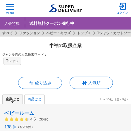
ログイン
MENU
送料無料クーポン発行中
入会特典
すべて
ファッション
ベビー・キッズ
トップス
Tシャツ・カットソー
半袖の取扱企業
ジャンル内の人気検索ワード：
Tシャツ
人気順
絞り込み
企業ごと
商品ごと
1 ～ 25社
（全77社）
ベビールーム
4.5
（36件）
138
件
全280件