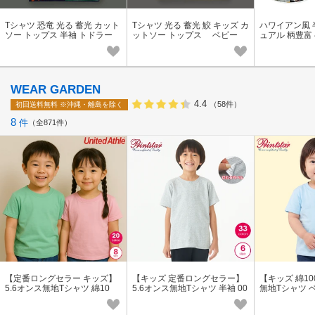
Tシャツ 恐竜 光る 蓄光 カット
Tシャツ 光る 蓄光 鮫 キッズ カ
ハワイアン風 
ソー トップス 半袖 トドラー
ットソー トップス ベビー
ュアル 柄豊富
ベビー 新生児 キッズ 子供服
新生児 キッズ 子供服
キッズ 子供 ト
WEAR GARDEN
4.4
（58件）
初回送料無料
※沖縄・離島を除く
8
件
全871件
【定番ロングセラー キッズ】
【キッズ 定番ロングセラー】
【キッズ 綿10
5.6オンス無地Tシャツ 綿10
5.6オンス無地Tシャツ 半袖 00
無地Tシャツ ベ
0％ 半袖 500102
085
3