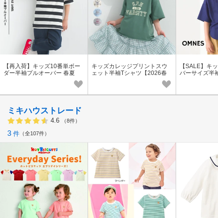
【再入荷】キッズ10番単ボー
キッズカレッジプリントスウ
【SALE】キ
ダー半袖プルオーバー 春夏
ェット半袖Tシャツ【2026春
バーサイズ半
夏秋新作】
春夏
ミキハウストレード
4.6
（8件）
3
件
全107件