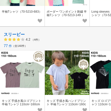
半袖Tシャツ（70-5210-683）
ボーダー ワンポイント刺繍 半
Long slee
袖Tシャツ（70-5213-149 ）
シャツ（73-52
スリービー
4.2
（4件）
77
件
全140件
キッズ 手描き風ロゴプリント
キッズ 手描き風ハンドプリン
キッズ ロゴプ
半袖 Tシャツ 110cm~160cm
ト 半袖 Tシャツ 110cm~160c
ャツ 110cm~
トドラー・ジュニアサイズ
m トドラー・ジュニアサイズ
ー・ジュニア