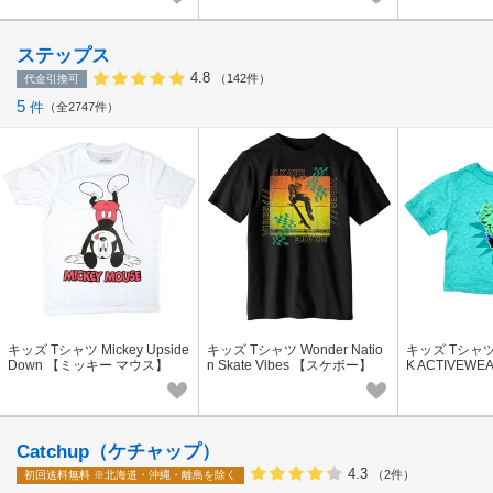
ステップス
4.8
（142件）
代金引換可
5
件
全2747件
キッズ Tシャツ Mickey Upside
キッズ Tシャツ Wonder Natio
キッズ Tシャツ 
Down 【ミッキー マウス】
n Skate Vibes 【スケボー】
K ACTIVEW
Catchup（ケチャップ）
4.3
（2件）
初回送料無料
※北海道・沖縄・離島を除く