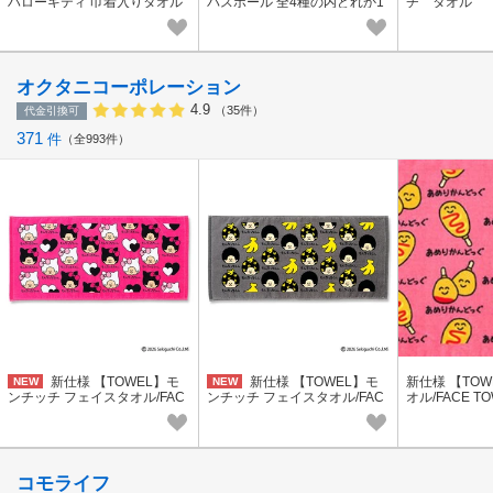
ハローキティ 巾着入りタオル
バスボール 全4種の内どれか1
チ タオル
ハンカチ 日焼け
個
オクタニコーポレーション
4.9
（35件）
代金引換可
371
件
全993件
新仕様 【TOWEL】モ
新仕様 【TOWEL】モ
新仕様 【TO
NEW
NEW
ンチッチ フェイスタオル/FAC
ンチッチ フェイスタオル/FAC
オル/FACE T
E TOWEL/汗拭き/スポーツ
E TOWEL/汗拭き/スポーツ
ポーツ
コモライフ