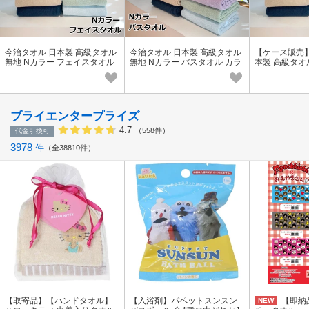
今治タオル 日本製 高級タオル
今治タオル 日本製 高級タオル
【ケース販売
無地 Nカラー フェイスタオル
無地 Nカラー バスタオル カラ
本製 高級タオ
カラー 10色 ふんわり やわら
ー 10色 ふんわり やわらか 国
フェイスタオル
か 国産 ギフト
産 ギフト
か 国産 ギフト
ブライエンタープライズ
4.7
（558件）
代金引換可
3978
件
全38810件
【取寄品】【ハンドタオル】
【入浴剤】パペットスンスン
【即納
NEW