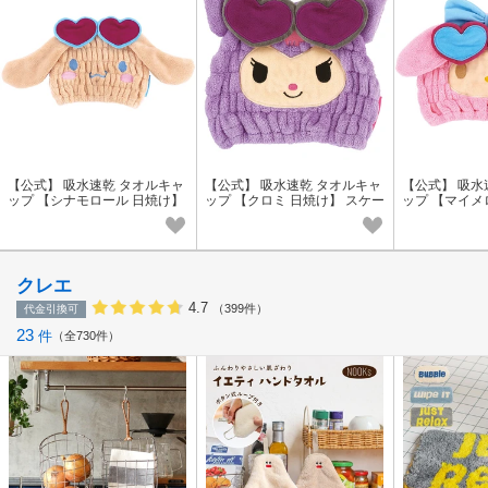
【公式】 吸水速乾 タオルキャ
【公式】 吸水速乾 タオルキャ
【公式】 吸水
ップ 【シナモロール 日焼け】
ップ 【クロミ 日焼け】 スケー
ップ 【マイメ
スケーター
ター
スケーター
クレエ
4.7
（399件）
代金引換可
23
件
全730件