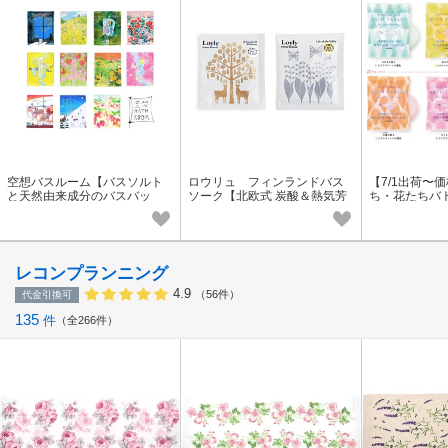
空想バスルーム【バスソルト
ロウリュ フィンランドバス
【7/1出荷〜
と天然由来成分のバスバッ
ソーク【北欧式 炭酸＆熱気芳
ち・花たちバ
グ】プチギフト
香浴】
レット[医薬部
プの薬用入浴
レコンプランニング
4.9
（56件）
代金引換可
135
件
全266件