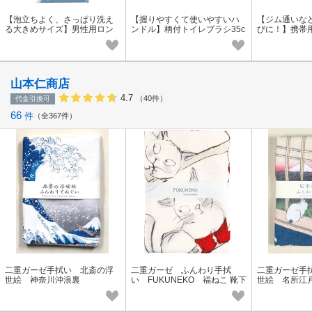
【泡立ちよく、さっぱり洗え
【握りやすくて使いやすいハ
【ジム通いな
る大きめサイズ】男性用ロン
ンドル】柄付トイレブラシ35c
びに！】携帯
グナイロンタオル120cm
m ケース付
(角)
山本仁商店
4.7
（40件）
代金引換可
66
件
全367件
二重ガーゼ手拭い 北斎の浮
二重ガーゼ ふんわり手拭
二重ガーゼ手
世絵 神奈川沖浪裏
い FUKUNEKO 福ねこ 靴下
世絵 名所江戸
猫