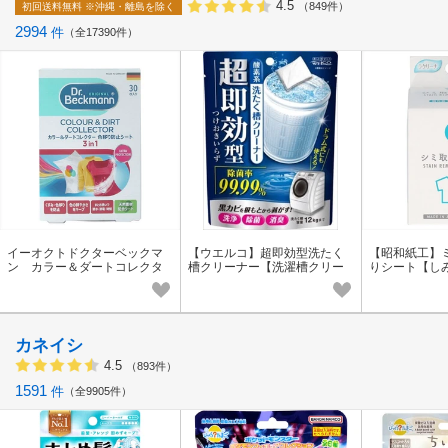
4.5
（849件）
初回送料無料
※沖縄・離島を除く
2994
件
全17390件
イーオクトドクターベックマ
【ウエルコ】超即効型洗たく
【昭和紙工】
ン カラー＆ダートコレクタ
槽クリーナー【洗濯槽クリー
りシート【し
ー 色移り防止シート【しみ
ナー】
抜き】
カネイシ
4.5
（893件）
1591
件
全9905件