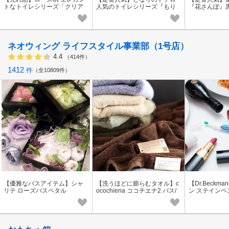
トなトイレシリーズ「クリア
人気のトイレシリーズ『もり
『花さんぽ』
ローズ2」ライトブルー/ライト
のかぜ』/新生活ジブリ/スリッ
ートなトイレ
ピンク/ホワイト
パ
ギフト/ジブリ
ネオウィング ライフスタイル事業部（1号店）
4.4
（414件）
1412
件
全10809件
【優雅なバスアイテム】シャ
【洗うほどに膨らむタオル】c
【Dr.Beckm
リテ ローズバスペタル
ocochiena ココチエナ2 バス/
ン ステインペ
フェイス/ウォッシュタオル
【GOOD DESIGN賞受賞】