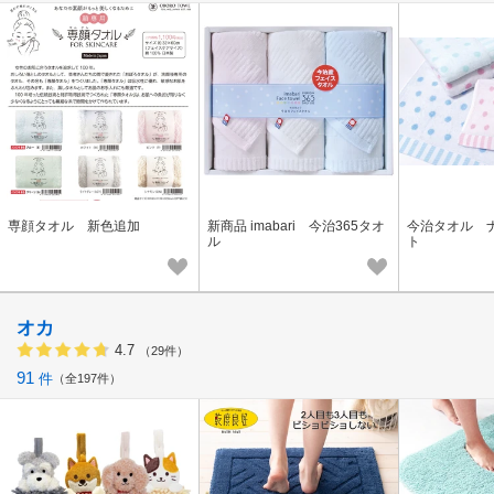
専顔タオル 新色追加
新商品 imabari 今治365タオ
今治タオル 
ル
ト
オカ
4.7
（29件）
91
件
全197件