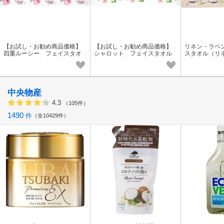
【お試し・お勧め商品価格】
【お試し・お勧め商品価格】
リネン・ラベ
四重ルーシー フェイスタオ
シャロット フェイスタオル
スタオル（リ
ル（四重ガーゼ素材）＜日本
（四重ガーゼ素材））＜日本
ーゼ素材）＜
製＞＜花柄・バラ柄＞
製＞＜花柄・バラ柄＞
中央物産
4.3
（105件）
1490
件
全10429件