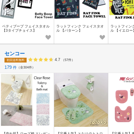
ベティブープ フェイスタオル
ラットフィンク フェイスタオ
ラットフィン
【3タイプチョイス】
ル 【パターン】
ル 【イエロー
センコー
4.7
（57件）
初回送料無料
179
件
全304件
【売れ筋】ローズ柄 エレガン
【定番人気】となりのトトロ
【定番人気】