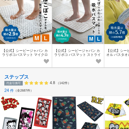
【公式】シービージャパン カ
【公式】シービージャパン カ
【公式】シー
ラリポコバスマット マイクロ
ラリポコ バスマット ストライ
オル バスタオ
ファイバー 吸水力
プ マイクロファイバー carari
タオル ヘアド
ステップス
4.8
（142件）
代金引換可
24
件
全2687件