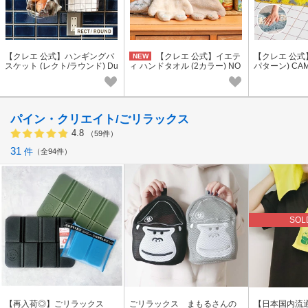
【クレエ 公式】ハンギングバ
【クレエ 公式】イエテ
【クレエ 公式
NEW
スケット (レクト/ラウンド) Du
ィ ハンドタオル (2カラー) NO
パターン) CAM
saule / デュソール
OKs / ヌークス
ス
パイン・クリエイト/ごリラックス
4.8
（59件）
31
件
全94件
SOL
【再入荷◎】ごリラックス
ごリラックス まもるさんの
【日本国内流