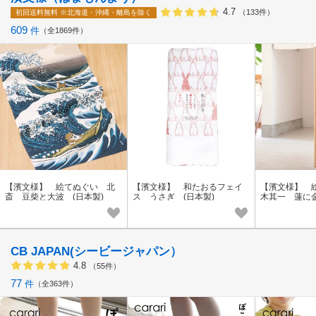
4.7
（133件）
初回送料無料
※北海道・沖縄・離島を除く
609
件
全1869件
【濱文様】 絵てぬぐい 北
【濱文様】 和たおるフェイ
【濱文様】 
斎 豆柴と大波 (日本製)
ス うさぎ (日本製)
木其一 蓮に金
【夏の人気
CB JAPAN(シービージャパン）
4.8
（55件）
77
件
全363件