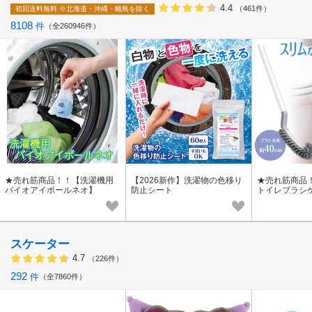
4.4
（461件）
初回送料無料
※北海道・沖縄・離島を除く
8108
件
全260946件
★売れ筋商品！！【洗濯機用
【2026新作】洗濯物の色移り
★売れ筋商品
バイオアイボールネオ】
防止シート
トイレブラシ
スケーター
4.7
（226件）
292
件
全7860件