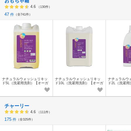
おもちゃ箱
4.6
（130件）
47
件
全741件
ナチュラルウォッシュリキッ
ナチュラルウォッシュリキッ
ナチュラルウ
ド5L（洗濯用洗剤）【オーガ
ド10L（洗濯用洗剤）【オーガ
ド2L（洗濯用
ニック】【sonett】【サスティ
ニック】【sonett】【サスティ
ニック】【son
ナブル】
ナブル】
ック】
チャーリー
4.6
（111件）
175
件
全325件