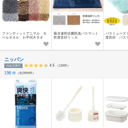
ファンディットアニマル モ
吸水速乾抗菌防臭バスマット
バスミューズ
ールタオル お手拭きタオ
乾度良好リッカ
度良好 バス
ル 豆しば プードル ねこ
ニッパン
4.5
（139件）
代金引換可
198
件
全2894件