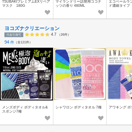
TSUBAKIプレミアムEXリペア
マイランドリー詰替用ココナ
エコベールラ
マスク 180G
ッツの香り 480ML
ド濃縮タイプ
ヨコズナクリエーション
4.7
（26件）
代金引換可
94
件
全121件
メンズボディ ボディタオル&
シャワロン ボディタオル 7種
アワキング ボ
スポンジ7種