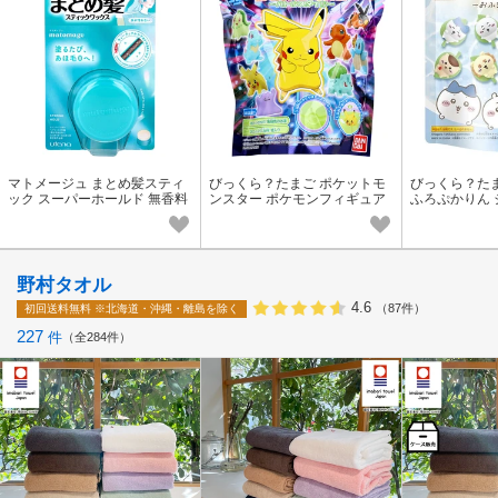
マトメージュ まとめ髪スティ
びっくら？たまご ポケットモ
びっくら？たま
ック スーパーホールド 無香料
ンスター ポケモンフィギュア
ふろぷかりん
13g
コレクション 〜バトルスタイ
り 1個入
ル〜 1個入
野村タオル
4.6
（87件）
初回送料無料
※北海道・沖縄・離島を除く
227
件
全284件