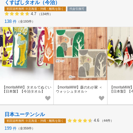
くすばしタオル（今治）
初回送料無料
※北海道・沖縄・離島を除く
代金引換可
4.7
（134件）
138
件
全193件
【moritaMiW】タオルてぬぐい
【moritaMiW】森のわが家 ＜
【moritaM
【日本製】【今治タオル】
ウォッシュタオル＞
【日本製】【
日本ユーテンシル
4.6
（44件）
初回送料無料
※北海道・沖縄・離島を除く
199
件
全359件