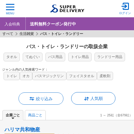
ログイン
MENU
送料無料クーポン発行中
入会特典
すべて
生活雑貨
バス・トイレ・ランドリー
バス・トイレ・ランドリーの取扱企業
タオル
てぬぐい
バス用品
トイレ用品
ランドリー用品
ジャンル内の人気検索ワード：
トイレ
オカ
バスマジックリン
フェイスタオル
柔軟剤
人気順
絞り込み
企業ごと
商品ごと
1 ～ 25社
（全679社）
ハリマ共和物産