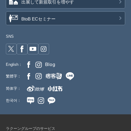
出展して新規取引を増やす
BtoB ECセミナー
SNS
English：
繁體字：
简体字：
한국어：
ラクーングループのサービス