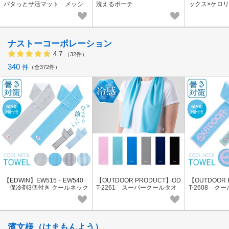
パタっとサ活マット メッシ
洗えるポーチ
ックス×ケロリ
ュポーチ付き
ナストーコーポレーション
4.7
（32件）
340
件
全372件
【EDWIN】EW515・EW540
【OUTDOOR PRODUCT】OD
【OUTDOOR 
保冷剤3個付き クールネック
T-2261 スーパークールタオ
T-2608 ク
タオル 冷感 マフラータオル
ル 接触冷感タオル
ル 保冷剤3
濱文様（はまもんよう）