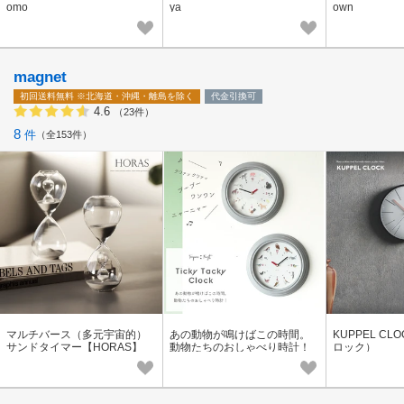
omo
ya
own
magnet
初回送料無料
※北海道・沖縄・離島を除く
代金引換可
4.6
（23件）
8
件
全153件
マルチバース（多元宇宙的）
あの動物が鳴けばこの時間。
KUPPEL C
サンドタイマー【HORAS】
動物たちのおしゃべり時計！
ロック）
【TICKY TACKY CLOCK】