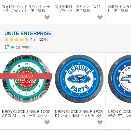
置き時計 ウッド ラウンド ナチ
電波掛時計 アリオス Φ25
置時計 センサ
ュラル/ホワイト 不二貿易
ブラック 不二貿易
H 不二貿易
UNITE ENTERPRISE
4.7
（27件）
17
件
全590件
SOLD OUT
NEON CLOCK SINGLE【COC
NEON CLOCK SINGLE【FOR
NEON CLOCK
A COLA】コカコーラ ネオン
D】ネオン 時計 アメリカン雑
VROLET】シ
時計 アメリカン雑貨
貨
計 アメリカン