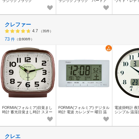
ラシックブラック
ラシックブラック ハートア
ワイト・レデ
イ
クレファー
4.7
（35件）
73
件
全808件
FORMIA(フォルミア)目覚まし
FORMIA(フォルミア) デジタル
電波掛時計 
時計 蓄光目覚まし時計 スヌー
時計 電波 カレンダー 曜日 温
シンプル 温湿
ズ機能【HT-A015W-BR】プチ
度 湿度 クロック 置き【HT-03
【HWC-001】
プラ
4RC】
クレエ