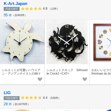
K-Art.Japan
4.8
（12件）
代金引換可
95
件
全863件
シルエットが可愛いハワイア
シルエットクロック Silhouet
かわいいビス
ン・アジアンテイストの掛け
te Clock2 <CAT>
[Horloge du bi
時計 Silhouette Clock（Hon
u/ホヌ）
LIG
4.4
（530件）
代金引換可
28
件
全14276件