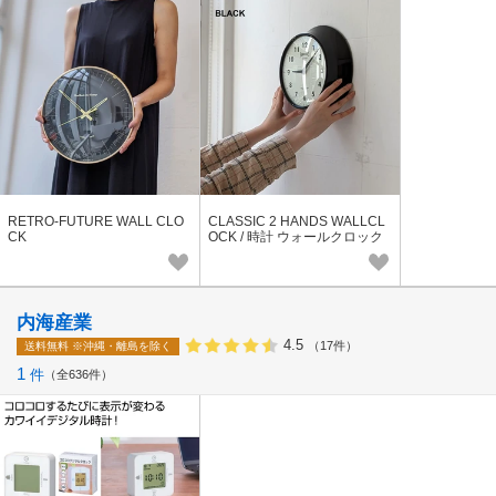
RETRO-FUTURE WALL CLO
CLASSIC 2 HANDS WALLCL
CK
OCK / 時計 ウォールクロック
内海産業
4.5
（17件）
送料無料
※沖縄・離島を除く
1
件
全636件