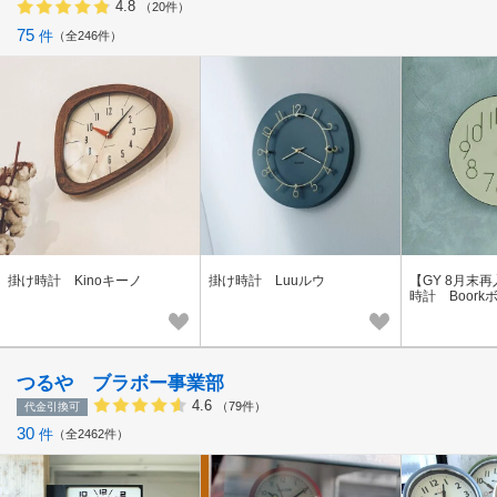
4.8
（20件）
75
件
全246件
掛け時計 Kinoキーノ
掛け時計 Luuルウ
【GY 8月末
時計 Boork
つるや ブラボー事業部
4.6
（79件）
代金引換可
30
件
全2462件