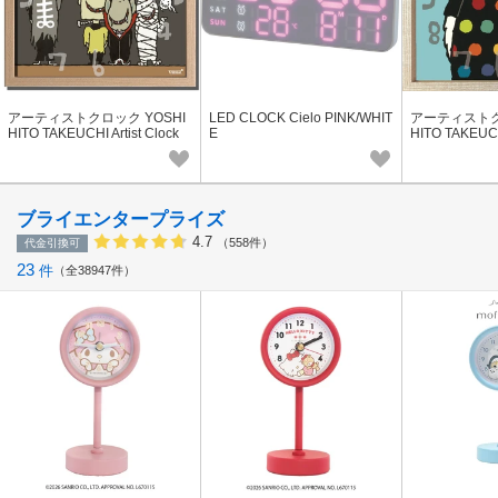
アーティストクロック YOSHI
LED CLOCK Cielo PINK/WHIT
アーティストク
HITO TAKEUCHI Artist Clock
E
HITO TAKEUCHI
モンスター
eko シロクマ
ブライエンタープライズ
4.7
（558件）
代金引換可
23
件
全38947件