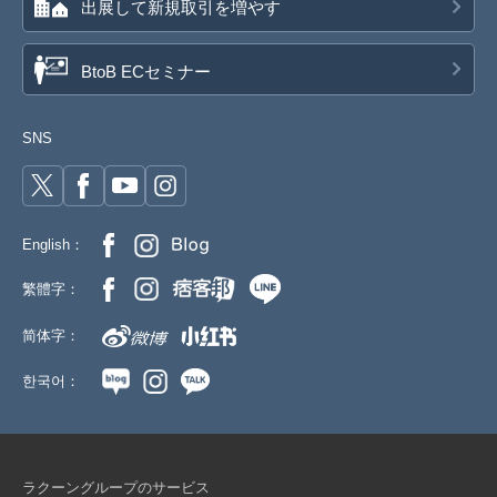
出展して新規取引を増やす
BtoB ECセミナー
SNS
English：
繁體字：
简体字：
한국어：
ラクーングループのサービス