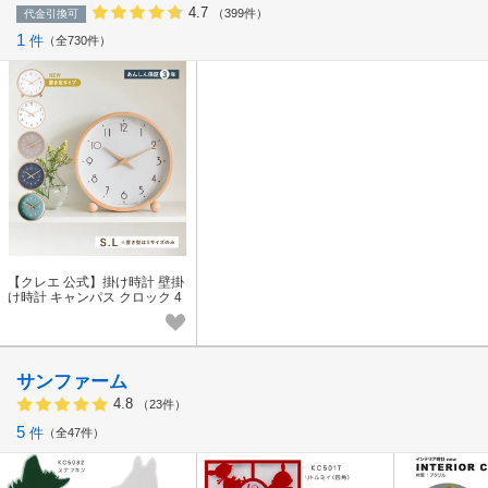
4.7
（399件）
代金引換可
1
件
全730件
【クレエ 公式】掛け時計 壁掛
け時計 キャンパス クロック 4
型2サイズ＋置き型1サイズ CA
MPAS / キャンパス
サンファーム
4.8
（23件）
5
件
全47件