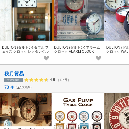
DULTON (ダルトン) ダブル フ
DULTON (ダルトン) アラーム
DULTON (
ェイス クロック レクタングル
クロック ALARM CLOCK
クロック WALL
DOUBLE FACE CLOCK RECT
ANGLE
秋月貿易
4.6
（114件）
代金引換可
73
件
全1368件