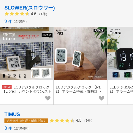
SLOWER(スロウワー)
4.6
（4件）
9
件
全50件
LCDデジタルクロック
LCDデジタルクロック 【Pa
LEDデジタルク
NEW
【Libre】 カウントダウン/スト
z】 アラーム搭載・置時計 ・
a】 アラーム
ップウォッチタイマー・温湿
バックライト・シンプル見や
掛時計・リモ
度・マグネット/吸盤/置掛
すい
高温アラート
TIMUS
4.5
（9件）
送料無料
※沖縄・離島を除く
8
件
全304件