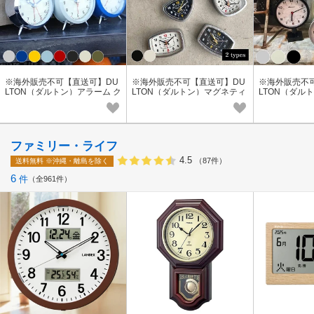
※海外販売不可【直送可】DU
※海外販売不可【直送可】DU
※海外販売不
LTON（ダルトン）アラーム ク
LTON（ダルトン）マグネティ
LTON（ダル
ロック 時計/置時計 / アラー
ック クロック 時計/ マグネッ
イス クロック 
ム
ト/ リビング
ファミリー・ライフ
4.5
（87件）
送料無料
※沖縄・離島を除く
6
件
全961件