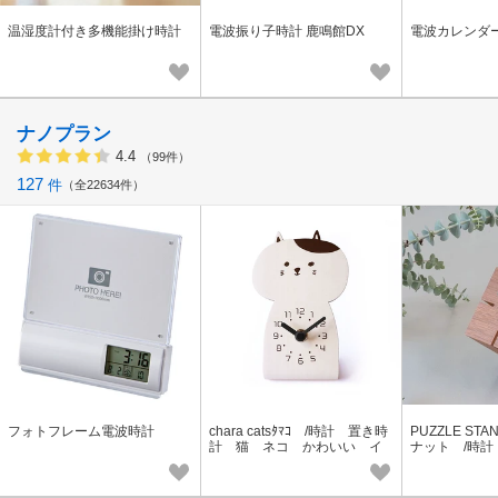
温湿度計付き多機能掛け時計
電波振り子時計 鹿鳴館DX
電波カレンダ
ナノプラン
4.4
（99件）
127
件
全22634件
フォトフレーム電波時計
chara catsﾀﾏｺ /時計 置き時
PUZZLE ST
計 猫 ネコ かわいい イ
ナット /時
ンテリア クロック
角 インテリ
フト