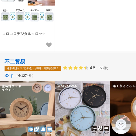
コロコロデジタルクロック
不二貿易
4.5
（58件）
送料無料
※北海道・沖縄・離島を除く
32
件
全1274件