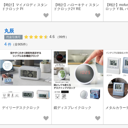
【時計】マイメロディ スタン
【時計】ハローキティ スタン
【時計】mofu
ドクロック PI
ドクロック2Y RE
ロック Y BL
ん
丸辰
4.6
（99件）
代金引換可
4
件
全905件
デイリーデスククロック
鏡ディスプレイクロック
メタルカラー