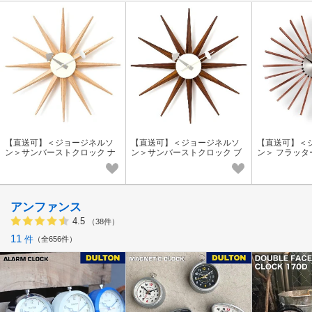
【直送可】＜ジョージネルソ
【直送可】＜ジョージネルソ
【直送可】＜
ン＞サンバーストクロック ナ
ン＞サンバーストクロック ブ
ン＞ フラッ
チュラル【送料無料/即納】
ラウン【送料無料/即納】
料無料】
アンファンス
4.5
（38件）
11
件
全656件