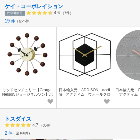
ケイ・コーポレイション
4.6
（7件）
代金引換可
19
件
全25件
ミッドセンチュリー【Grorge
日本輸入元 ADDISON accti
日本輸入元 CH
Nelson/ジョージネルソン】ボ
m アクティム ウォールクロ
アクティム 
ールクロック掛時計ウォルナ
ック 掛時計 イギリス オ
ック 掛時計
ット
シャレ デザイン
シャレ デザ
トスダイス
4.7
（35件）
2
件
全166件