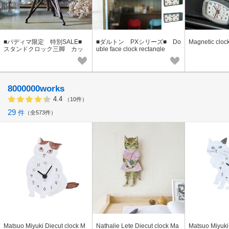
■パディマ限定 特別SALE■
■ダルトン PXシリーズ■ Do
Magnetic cloc
スタンドクロック三脚 カッ
uble face clock rectangle
パー
8000000works
4.4
（10件）
29
件
全573件
Matsuo Miyuki Diecut clock M
Nathalie Lete Diecut clock Ma
Matsuo Miyuki 