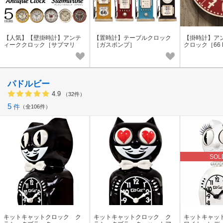
【人気】【壁掛時計】アンテ
【置時計】テーブルクロック
【掛時計】アン
ィーククロック［サブマリ
［ガスポンプ］
クロック［66 Nat
ン］Φ36
c Highway］
パドルビー
4.9
（32件）
5
件
全106件
SOL
キットキャットクロック ク
キットキャットクロック ク
キットキャッ