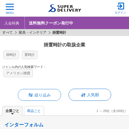
ログイン
MENU
送料無料クーポン発行中
入会特典
すべて
家具・インテリア
掛置時計
掛置時計の取扱企業
掛時計
置時計
ジャンル内の人気検索ワード：
アメリカン雑貨
人気順
絞り込み
企業ごと
商品ごと
1 ～ 25社
（全155社）
インターフォルム