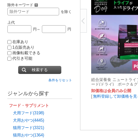
除外キーワード
を除く
上代
円～
円
在庫あり
1点販売あり
画像転載できる
代引き可能
検索する
総合栄養食 ニュートライプ
条件をリセット
ード(ドライ) ポーク＆
卸価格は会員のみ公開
ジャンルから探す
[
無料登録して卸価格を見
フード・サプリメント
犬用フード(3198)
犬用おやつ(4445)
猫用フード(3321)
猫用おやつ(1364)