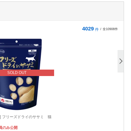
4029
件
/
全10908件
SOLD OUT
ク] フリーズドライのササミ 猫
員のみ公開