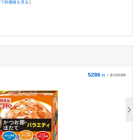
して卸価格を見る
]
5286
件
/
全12019件