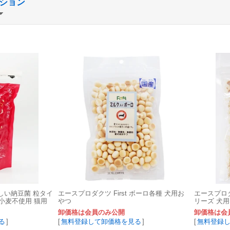
ション
しい納豆菌 粒タイ
エースプロダクツ First ボーロ各種 犬用お
エースプロダ
 小麦不使用 猫用
やつ
リーズ 犬用
卸価格は会員のみ公開
卸価格は会
る
]
[
無料登録して卸価格を見る
]
[
無料登録