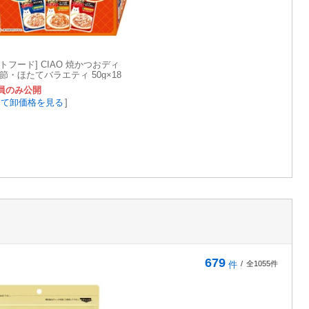
トフード] CIAO 焼かつおディ
節・ほたてバラエティ 50g×18
員のみ公開
して卸価格を見る
]
679
件
/
全1055件