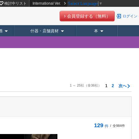
検討中リスト
International Ver.
Select Language
▼
会員登録する（無料）
ログイン
酒
什器・店舗資材
本
1 ～ 25社
（全36社）
1
2
次へ
129
件
/
全984件