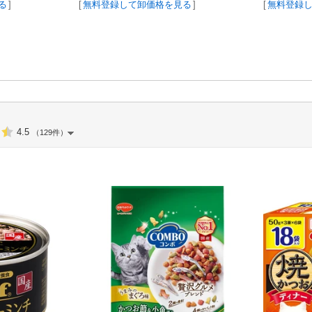
る
]
[
無料登録して卸価格を見る
]
[
無料登録
4.5
（129件）