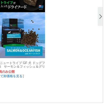
ニュートライプ GF 犬 ドッグフ
イ) サーモン＆フィッシュ＆グリ
プ
員のみ公開
して卸価格を見る
]