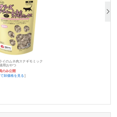
ライのムネ肉スナギモミック
 猫用おやつ
員のみ公開
して卸価格を見る
]