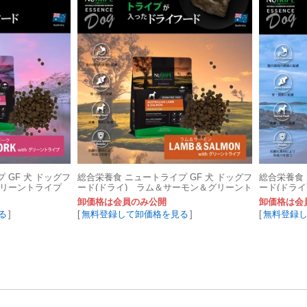
 GF 犬 ドッグフ
総合栄養食 ニュートライプ GF 犬 ドッグフ
総合栄養食 
グリーントライプ
ード(ドライ) ラム＆サーモン＆グリーント
ード(ドラ
ライプ
ーントライ
卸価格は会員のみ公開
卸価格は会
る
]
[
無料登録して卸価格を見る
]
[
無料登録