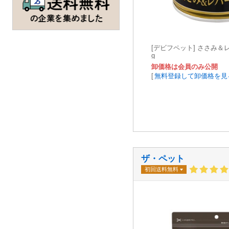
[デビフペット] ささみ＆レ
g
卸価格は会員のみ公開
[
無料登録して卸価格を見
ザ・ペット
初回送料無料