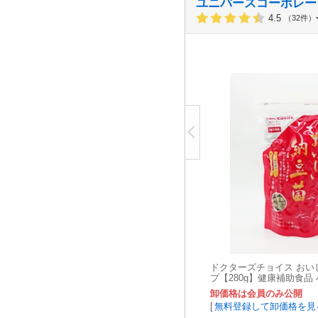
ユニバースコーポレー
4.5
（32件）
ドクターズチョイス おい
プ【280g】健康補助食品
おやつ 犬用おやつ
卸価格は会員のみ公開
[
無料登録して卸価格を見