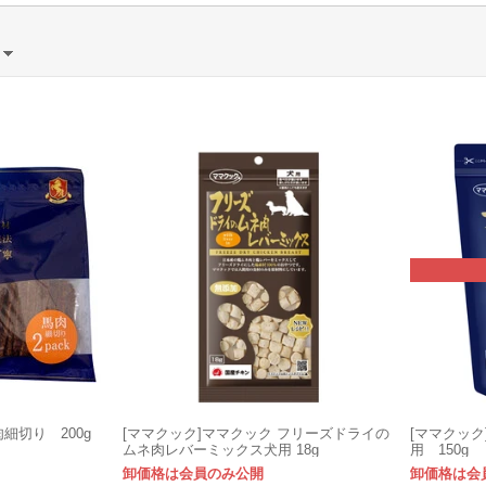
）
肉細切り 200g
[ママクック]ママクック フリーズドライの
[ママクッ
ムネ肉レバーミックス犬用 18g
用 150g
卸価格は会員のみ公開
卸価格は会