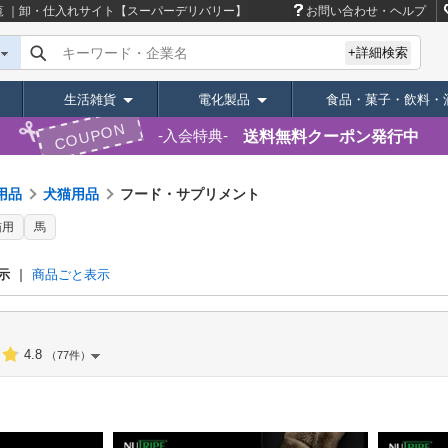
 ｜卸・仕入れサイト【スーパーデリバリー】
お問い合わせ・ヘルプ
キーワード・企業名
+詳細検索
生活雑貨
電化製品
食品・菓子・飲料・
COUPON
送料無料クーポン発行中
入会特典
用品
犬猫用品
フード・サプリメント
猫用
馬
示
商品ごと表示
4.8
（77件）