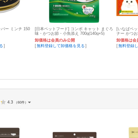
バー ミンチ 150
[日本ペットフード] コンボ キャット まぐろ
[いなばペッ
味・かつお節・小魚添え 700g(140g×5)
ナー かつお
袋
卸価格は会員のみ公開
卸価格は会
る
]
[
無料登録して卸価格を見る
]
[
無料登録
4.3
（60件）