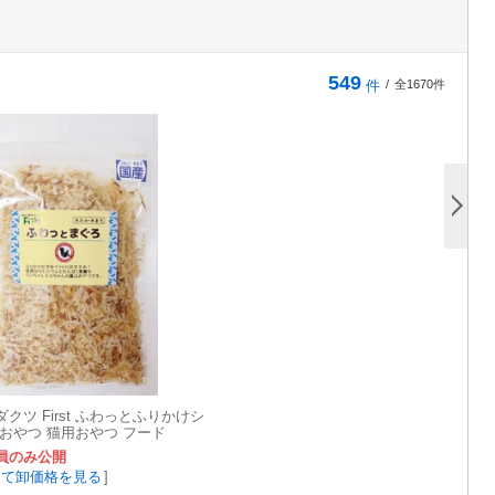
549
件
/
全1670件
クツ First ふわっとふりかけシ
おやつ 猫用おやつ フード
員のみ公開
して卸価格を見る
]