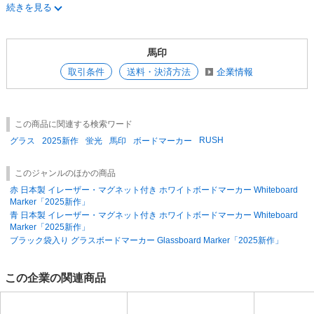
確認次第、返品・交換いたします。（弊社送料負担）その際、お手数をお
続きを見る
かけしますが、お写真をお撮りいただき、お送り頂けますと幸いでござい
ます。 代替品を納品時に、破損品と交換させて頂きますので、お手数を
SpWfL567z3o,l4mPEY2zRAI
おかけしますが、簡単に仮梱包をお願い致します。 お客様のご都合によ
る商品の返品・交換 は規格の商品のみ承ります。 （未開封・未使用のも
馬印
のに限ります。送料等はお客様のご負担となりますのでご了承下さい。
取引条件
送料・決済方法
企業情報
この商品に関連する検索ワード
RUSH
グラス
2025新作
蛍光
馬印
ボードマーカー
このジャンルのほかの商品
赤 日本製 イレーザー・マグネット付き ホワイトボードマーカー Whiteboard
Marker「2025新作」
青 日本製 イレーザー・マグネット付き ホワイトボードマーカー Whiteboard
Marker「2025新作」
ブラック袋入り グラスボードマーカー Glassboard Marker「2025新作」
この企業の関連商品