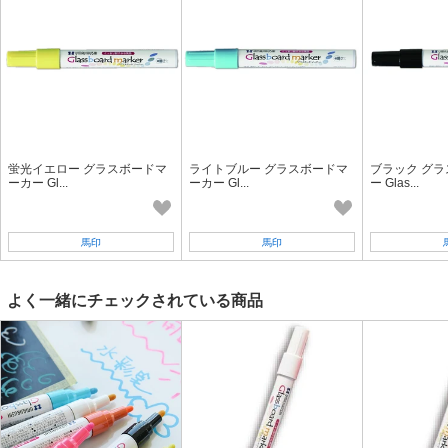
蛍光イエロー グラスボードマ
ライトブルー グラスボードマ
ブラック グ
ーカー Gl...
ーカー Gl...
ー Glas...
馬印
馬印
よく一緒にチェックされている商品