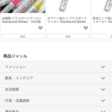
全種類 グラスボードマーカー
ホワイト袋入り グラスボード
蛍光ピンク袋
Glassboard Marker「2025新
マーカー Glassboard Marker
ドマーカー Glas
作」
「2025新作」
r「2025新作
馬印
馬印
商品ジャンル
ファッション
家具・インテリア
生活雑貨
什器・店舗資材
電化製品