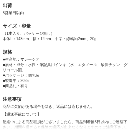
出荷
?カチカチと音がするまでよく振ってください。
5営業日以内
?筆記面に軽く数回押し、ペン先にインキを含ませてからご使用くださ
い。
サイズ・容量
?発色が良い分、消去性が低いので、
ウェットティッシュ、もしくは
専
用イレーザー
でしっか
（1本入り、パッケージ無し）
本体L：143mm、幅：12mm、中字・線幅約2mm、20g
り消してください。
規格
（ご注意：学校黒板や工事黒板への筆記には適しません。筆記跡が残る
場合があります。）
■
生産地：マレーシア
■
素材・成分：水性・筆記具用インキ（水、エタノール、酸価チタン、グ
#マーカー
リコール類）
■
パッケージ：個包装
#鮮やか
■
製造年：2025
#カラフル
■
商品札：有り
#POP
注意事項
#
書き味
商品に欠陥がある場合を除き、返品には応じません。
#
メニューボード
【運送事故について】
#
メニュー看板
配送中による商品破損がございましたら、商品到着後
5
日以内にご連絡下
#
木製黒板
さい。期間を過ぎると保険の適応が出来なくなりますのでご注意下さい。
#A
型