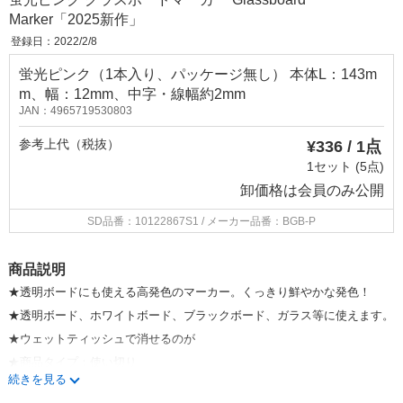
Marker「2025新作」
登録日：2022/2/8
蛍光ピンク（1本入り、パッケージ無し） 本体L：143m
m、幅：12mm、中字・線幅約2mm
JAN：4965719530803
参考上代（税抜）
¥336 / 1点
1セット (5点)
卸価格は
会員のみ公開
SD品番：10122867S1
/ メーカー品番：BGB-P
商品説明
★透明ボードにも使える高発色のマーカー。くっきり鮮やかな発色！
★透明ボード、ホワイトボード、ブラックボード、ガラス等に使えます。
★ウェットティッシュで消せるのが
★商品タイプ：使い切り
続きを見る
★初めて使用する際に、上に向けた状態でペン先を1度押し込み空気抜き
をしてください。