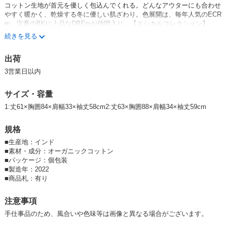
コットン生地が首元を優しく包込んでくれる。どんなアウターにも合わせ
やすく暖かく、乾燥する冬に優しい肌ざわり。色展開は、毎年人気のECR
m、定番のBKに上品なDBEmが仲間入り。【エシカルコレクション】
【フェアトレード】【オーガニックコットン】
続きを見る
======================
出荷
シサム工房は、
『お買いものの力で 思いやりに満ちた社会をつくる担い手となる』
3営業日以内
をVISIONに掲げ、1999年に京都に誕生したフェアトレードブランドで
す。
サイズ・容量
社名の「シサム」とはアイヌ語で「隣人」という意味。
1:丈61×胸囲84×肩幅33×袖丈58cm2:丈63×胸囲88×肩幅34×袖丈59cm
同じ地球上で暮らす人たちと「良き隣人」としてつながって生きていきた
いという想いを込めています。
規格
フェアトレード：継続的な商品の売買を通して、生産者を支援する仕組み
■
生産地：インド
として生まれた貿易のこと。一時的なチャリティではなく労働への対価と
■
素材・成分：オーガニックコットン
して適正な価格を支払い、経済的に厳しい状況にいる人々の生活改善と自
■
パッケージ：個包装
立を支援する仕組みです。また商品代金とは別に支払われるフェアトレー
■
製造年：2022
ド・プレミアム（上乗せ金）は、生産者団体全体の生産体制強化等に活か
■
商品札：有り
されています。
gQAbJ3c0IUk
注意事項
手仕事品のため、風合いや色味等は画像と異なる場合がございます。