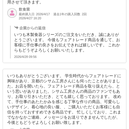
用させて頂きます。
飲食業
最終購入日
過去1年の購入回数
2回
2026/4/17
2026/4/27 16:20
企業からの返信
いつも木製食器シリーズのご注文をいただき、誠にありが
とうございます。 今後もフェアトレード商品を通して、お
客様に手仕事の良さをお伝えできれば嬉しいです。 これか
らもどうぞよろしくお願いいたします。
2026/4/28 09:56
いつもありがとうございます。 学生時代からフェアトレードに
興味があり、京都のシサム工房さんにも伺ったことがありまし
た。お店を開いたら、フェアトレード商品を取り扱えたら、と
いう思いがありました。シサム工房さんの商品のファンでもあ
り、お取り引きいただき、とても嬉しく思っております。 改め
て、手仕事のあたたかみを感じる丁寧な作りの商品、可愛らし
いデザイン、着心地の良い服、、ご購入いただくお客様にも自
信を持っておすすめできる商品です。 忙しくしており、これま
でなかなかご連絡、メッセージをお送りできませんでしたが、
今後ともどうぞよろしくお願い致します。