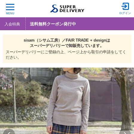
ログイン
MENU
送料無料クーポン発行中
入会特典
sisam（シサム工房）／FAIR TRADE + designは
スーパーデリバリーで
卸販売しています。
スーパーデリバリーにご登録の上、ページ上から取引の申請をしてく
ださい。