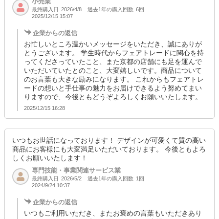
小売業
最終購入日
過去1年の購入回数
6回
2026/4/8
2025/12/15 15:07
企業からの返信
お忙しいところ温かいメッセージをいただき、誠にありが
とうございます。 学生時代からフェアトレードに関心を持
ってくださっていたこと、また京都の店舗にも足を運んで
いただいていたとのこと、大変嬉しいです。商品について
のお言葉も大きな励みになります。 これからもフェアトレ
ードの想いと手仕事の魅力をお届けできるよう努めてまい
りますので、今後ともどうぞよろしくお願いいたします。
2025/12/15 16:28
いつもお世話になっております！ デザインが可愛くて質の高い
商品にお客様にも大変満足いただいております。 今後ともよろ
しくお願いいたします！
専門技能・事業関連サービス業
最終購入日
過去1年の購入回数
1回
2026/5/2
2024/9/24 10:37
企業からの返信
いつもご利用いただき、またお褒めの言葉もいただきあり