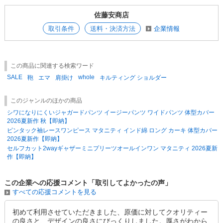
す。
佐藤安商店
※すべて平置きサイズです。 採寸方法や素材により、多少の誤差がござ
いますのでご了承ください。
取引条件
送料・決済方法
企業情報
※取り扱いについては、商品についている品質表示でご確認ください。
※素材感や色合いの表現には個人差があり、環境におり色合いが異なる場
合がございます。
※モデル着用写真は屋外での撮影も含まれることもある為、
この商品に関連する検索ワード
実際のカラーと多少異なる場合がございます。
SALE
whole
※ご使用のパソコンのモニター環境により、 実物のカラーと異なって見
鞄
エマ
肩掛け
キルティング ショルダー
える場合があります。
※色味が異なる等のクレームはお受けできません。 ご了承の上ご注文を
このジャンルのほかの商品
お願い致します
シワになりにくいジャガードパンツ イージーパンツ ワイドパンツ 体型カバー
※在庫数量は、 他店出品分との共有の為、売り違いが生じる場合がござ
2026夏新作 秋【即納】
います。 完売の際はご了承ください。
ピンタック袖レースワンピース マタニティ インド綿 ロング カーキ 体型カバー
2026夏新作【即納】
セルフカット2wayギャザーミニプリーツオールインワン マタニティ 2026夏新
作【即納】
この企業への応援コメント「取引してよかったの声」
すべての応援コメントを見る
初めて利用させていただきました、原価に対してクオリティー
の良さと、デザインの良さにびっくりしました。厚さがわから