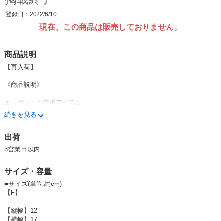
登録日：2022/6/10
現在、この商品は販売しておりません。
商品説明
【再入荷】
《商品説明》
エレガントの定番アイテム
キルティングショルダーバッグ！
続きを見る
マットで落ち着いた光沢感に、
出荷
ゴールドのチェーンでグッと
高魅え！
3営業日以内
流行りのミニサイズでトレンドもプラス♪
サイズ・容量
ポイントのチェーンの球体は、
嬉しいサイズ調整機能付きです◎
■サイズ(単位:約cm)
【F】
-------------------------------------------------------
《使用感》
【縦幅】12
【横幅】17