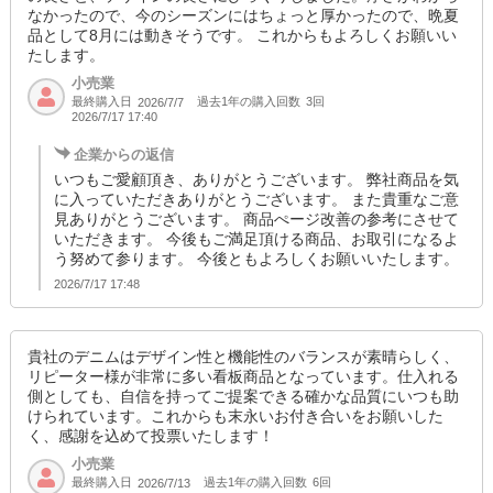
なかったので、今のシーズンにはちょっと厚かったので、晩夏
品として8月には動きそうです。 これからもよろしくお願いい
たします。
小売業
最終購入日
過去1年の購入回数
3回
2026/7/7
2026/7/17 17:40
企業からの返信
いつもご愛顧頂き、ありがとうございます。 弊社商品を気
に入っていただきありがとうございます。 また貴重なご意
見ありがとうございます。 商品ぺージ改善の参考にさせて
いただきます。 今後もご満足頂ける商品、お取引になるよ
う努めて参ります。 今後ともよろしくお願いいたします。
2026/7/17 17:48
貴社のデニムはデザイン性と機能性のバランスが素晴らしく、
リピーター様が非常に多い看板商品となっています。仕入れる
側としても、自信を持ってご提案できる確かな品質にいつも助
けられています。これからも末永いお付き合いをお願いした
く、感謝を込めて投票いたします！
小売業
最終購入日
過去1年の購入回数
6回
2026/7/13