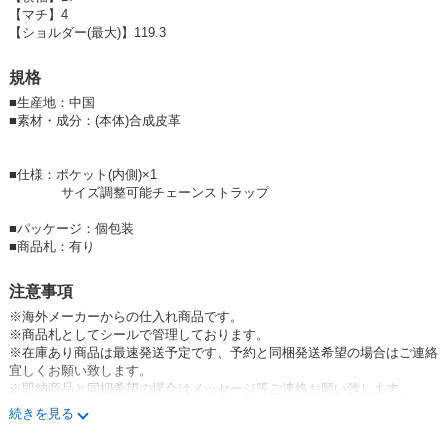
高魅えするデザインがとても可愛いです♪
【マチ】4
【ショルダー(最大)】119.3
普段使いにはもちろんですが、
お呼ばれシーンのドレススタイルにも
規格
使える優秀なアイテムです！
■
生産地：中国
■
素材・成分：(本体)合成皮革
カラーはブラックの1色のみです。
・ ・ ・ ・ ・ ・ ・ ・ ・ ・
■仕様：ポケット(内側)×1
【 Emma 】(エマ) 「Emma」はドイツ語で「すべてを許容する、大き
サイズ調整可能チェーンストラップ
な」や
「優しい」「宇宙」「全世界の」と いう意味。
■
パッケージ：個包装
30代前半〜40代前半の働くママから全ての女性に応援してあげたい。
■
商品札：有り
Emmaの商品を着ると優しい気持ちや
楽しい気持ちになるそんな商品を企画しています。
注意事項
・ ・ ・ ・ ・ ・ ・ ・ ・ ・
※海外メーカーからの仕入れ商品です。
※商品札としてシールで管理しております。
#キルティング #ショルダーバッグ #合皮 #鞄 #バッグ #肩掛け #オールシ
※在庫あり商品は最速発送予定です、予約と同梱発送希望の場合はご連絡
ーズン #キルティングバッグ #春夏 #秋冬
宜しくお願い致します。
※即納商品と同梱希望の場合はメッセージ等ご連絡お願い致します。
e-5544
ご連絡のない場合は別々の発送となります(一発送2万円以下(税抜)につき
続きを見る
送料が発生致します)
※生産のタイミングにより同じ生地でも色味が若干異なる場合がございま