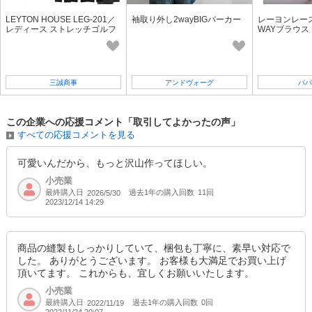
LEYTON HOUSE LEG-201／
袖取り外し2wayBIGパーカー
レーヨンレー
レディース ストレッチゴルフ
WAYブラウス 
レインスーツ
三誠商事
アンドヴォーグ
パパ
この企業への応援コメント「取引してよかったの声」
すべての応援コメントを見る
可愛いんだから、もっと沢山作ってほしい。
小売業
最終購入日
過去1年の購入回数
11回
2026/5/30
2023/12/14 14:29
商品の縫製もしっかりしていて、梱包も丁寧に、素早い対応で
した。 ありがとうございます。 お客様も大満足でお買い上げ
頂いてます。 これからも、宜しくお願いいたします。
小売業
最終購入日
過去1年の購入回数
0回
2022/11/19