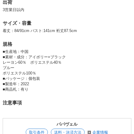
出荷
3営業日以内
サイズ・容量
着丈：84/91cm バスト:141cm 裄丈87.5cm
規格
■
生産地：中国
■
素材・成分：アイボリー×ブラック
レーヨン60％ ポリエステル40％
ブルー
ポリエステル100％
■
パッケージ：個包装
■
製造年：2022
■
商品札：有り
注意事項
パパヴェル
取引条件
送料・決済方法
企業情報