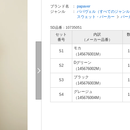
ブランド名
：
papaver
ジャンル
：
パパヴェル（すべてのジャンル
スウェット・パーカー
パー
SD品番：10735051
セット
内訳
番号
（メーカー
品番）
モカ
S1
（145676001M）
Dグリーン
S2
（145676002M）
ブラック
S3
（145676003M）
グレージュ
S4
（145676004M）