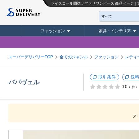
ライスコール開襟サファリワンピース
商品ページ｜
すべて
ファッション
家具・インテリア
スーパーデリバリーTOP
全てのジャンル
ファッション
レディ
取引条件
送
パパヴェル
0.0
（-件）
ス