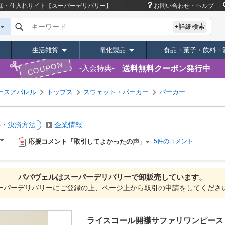
卸・仕入れサイト【スーパーデリバリー】
お問い合わせ・ヘルプ
キーワード
+詳細検索
生活雑貨
電化製品
食品・菓子・飲料・
COUPON
送料無料クーポン発行中
入会特典
ースアパレル
トップス
スウェット・パーカー
パーカー
料・決済方法
企業情報
応援コメント「取引してよかったの声」
5件のコメント
パパヴェルは
スーパーデリバリーで
卸販売しています。
ーパーデリバリーにご登録の上、ページ上から取引の申請をしてくださ
ライスコール開襟サファリワンピース