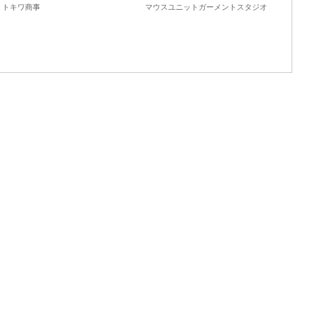
ック消しゴム』
ェイクレイヤードロングカー
トキワ商事
マウスユニットガーメントスタジオ
ディガン