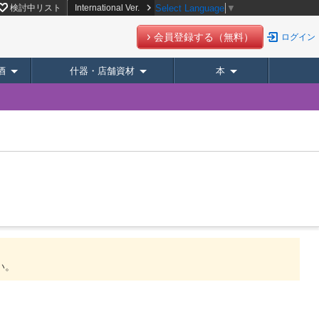
検討中リスト
International Ver.
Select Language
▼
会員登録する（無料）
ログイン
酒
什器・店舗資材
本
い。