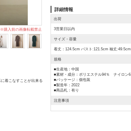
詳細情報
出荷
3営業日以内
※購入前の画像転載禁止
サイズ・容量
着丈：124.5cm バスト:121.5cm 袖丈:49.5cm
規格
■
生産地：中国
■
素材・成分：ポリエステル94％ ナイロン6
■
パッケージ：個包装
落に着こなすことが出来る
■
製造年：2022
■
商品札：有り
注意事項