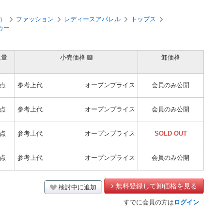
）
ファッション
レディースアパレル
トップス
カー
数量
小売価格
卸価格
1点
参考上代
オープンプライス
会員のみ公開
1点
参考上代
オープンプライス
会員のみ公開
1点
参考上代
オープンプライス
SOLD OUT
1点
参考上代
オープンプライス
会員のみ公開
無料登録して卸価格を見る
検討中に追加
すでに会員の方は
ログイン