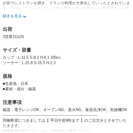
が街でレストランを開き、フランス料理が大衆化していったとされていま
す。Coline（コリーヌ）は、お肉や野菜を使った暖かい一皿料理を、お酒
を飲みながら気のおけない仲間と共に過ごす、ビストロの世界をイメージ
続きを見る
しました。形状はフレンチアンティークをモチーフに、八角形のプレート
やパスタボウルなど。使い込んだような質感は、手元に届いたその日から
出荷
しっくりと手に馴染むので気負いなくお使い頂けます。
3営業日以内
#ROOTS
#ルーツ
サイズ・容量
#コリーヌ
#アンバー
カップ：L-11.5 S-8.2 H-8.1 200cc
#カップ＆ソーサー
ソーサー：L-15.8 S-15.5 H-2.3
#カップ
#コーヒーカップ
規格
#ティーカップ
#レリーフ
■
生産地：日本
#ドット
■
素材・成分：磁器
#磁器
#フレンチ
注意事項
#アンティーク
磁器：電子レンジOK、オーブンNG、直火NG、食器洗浄OK、乾燥機OK
#レトロ
--------------------------------------------------------------------------------
#おうち時間を楽しむ
同梱希望につきましては【 平日午前9時まで 】のご注文分とさせていた
#おうちカフェ
だきます。
#お家カフェ
同梱希望の場合はメッセージBOXでご連絡ください。
#日本製