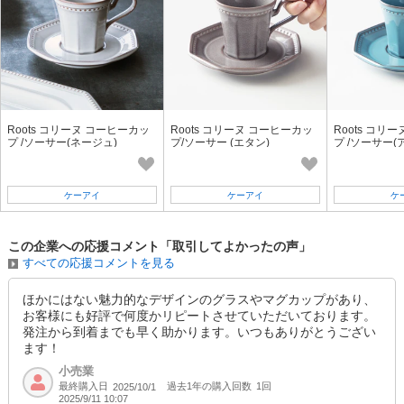
Roots コリーヌ コーヒーカッ
Roots コリーヌ コーヒーカッ
Roots コリ
プ /ソーサー(ネージュ)
プ/ソーサー (エタン)
プ /ソーサー(
ケーアイ
ケーアイ
ケ
この企業への応援コメント「取引してよかったの声」
すべての応援コメントを見る
ほかにはない魅力的なデザインのグラスやマグカップがあり、
お客様にも好評で何度かリピートさせていただいております。
発注から到着までも早く助かります。いつもありがとうござい
ます！
小売業
最終購入日
過去1年の購入回数
1回
2025/10/1
2025/9/11 10:07