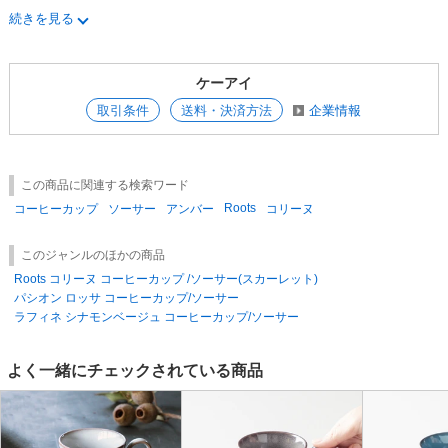
-----------------------------------------------------------------------------------
#Made in Japan
続きを見る
※ 製品の特性上、焼成時による色ムラや、生産時による重量、サイズに
多少の違いがございます。
ケーアイ
取引条件
送料・決済方法
企業情報
この商品に関連する検索ワード
Roots
コーヒーカップ
ソーサー
アンバー
コリーヌ
このジャンルのほかの商品
Roots コリーヌ コーヒーカップ /ソーサー(スカーレット)
パシオン ロッサ コーヒーカップ/ソーサー
ラフィネ シナモンベージュ コーヒーカップ/ソーサー
よく一緒にチェックされている商品