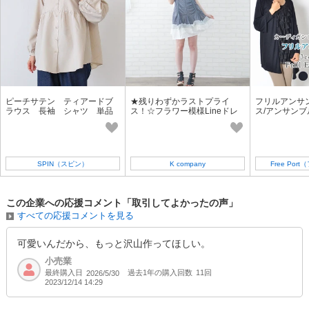
ピーチサテン ティアードブ
★残りわずかラストプライ
フリルアンサ
ラウス 長袖 シャツ 単品
ス！☆フラワー模様Lineドレ
ス/アンサンブ
ープティアードフリルワンピ
カットソー/フ
SPIN（スピン）
K company
Free Po
この企業への応援コメント「取引してよかったの声」
すべての応援コメントを見る
可愛いんだから、もっと沢山作ってほしい。
小売業
最終購入日
過去1年の購入回数
11回
2026/5/30
2023/12/14 14:29