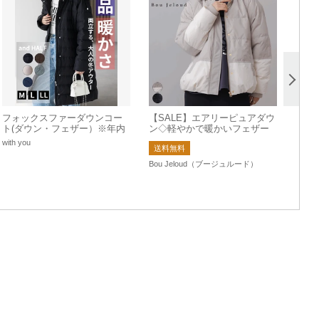
フォックスファーダウンコー
【SALE】エアリーピュアダウ
ト(ダウン・フェザー）※年内
ン◇軽やかで暖かいフェザー
出荷は12/18迄のご注文に限り
入りダウン
with you
送料無料
ます
Bou Jeloud（ブージュルード）