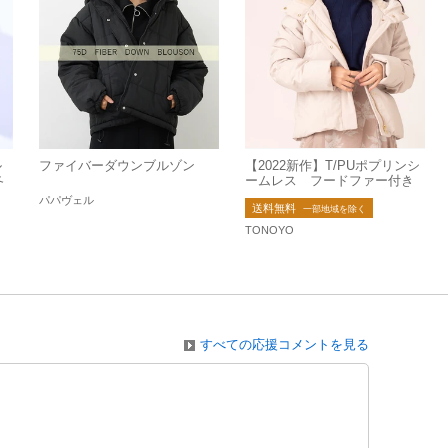
ル
ファイバーダウンブルゾン
【2022新作】T/PUポプリンシ
冬
ームレス フードファー付き
ダウンジャケット 2022秋冬
パパヴェル
送料無料
新作
一部地域を除く
TONOYO
すべての応援コメントを見る