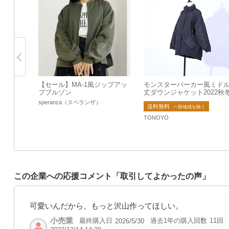
【セール】MA-1風ジップアッ
モンスターパーカー風ミド
プブルゾン
丈ダウンジャケット2022秋
新作
speranza（スペランザ）
送料無料
一部地域を除く
TONOYO
この企業への応援コメント「取引してよかったの声」
可愛いんだから、もっと沢山作ってほしい。
小売業
最終購入日
過去1年の購入回数
11回
2026/5/30