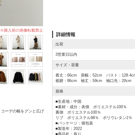
※購入前の画像転載禁止
詳細情報
出荷
3営業日以内
サイズ・容量
着丈：66cm 肩幅：52cm バスト：128.4c
裾廻：86cm 袖丈：59cm 袖口先：20cm
規格
■
生産地：中国
■
素材・成分：表側 ポリエステル100％
、コーデの幅をグンと広げ
裏側 ポリエステル100％
リブ ポリエステル98％ ポリウレタン2％
■
パッケージ：個包装
■
製造年：2022
■
商品札：有り