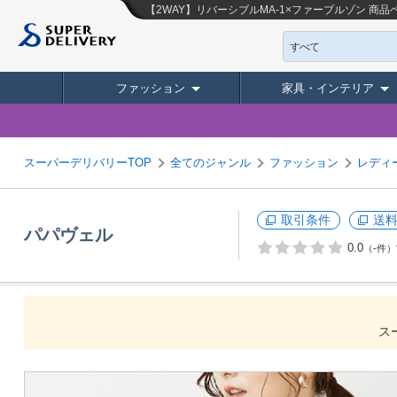
【2WAY】リバーシブルMA-1×ファーブルゾン
商品
すべて
ファッション
家具・インテリア
スーパーデリバリーTOP
全てのジャンル
ファッション
レディ
取引条件
送
パパヴェル
0.0
（-件）
ス