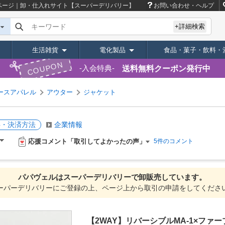
ページ｜卸・仕入れサイト【スーパーデリバリー】
お問い合わせ・ヘルプ
キーワード
+詳細検索
生活雑貨
電化製品
食品・菓子・飲料・
COUPON
送料無料クーポン発行中
入会特典
ースアパレル
アウター
ジャケット
料・決済方法
企業情報
応援コメント「取引してよかったの声」
5件のコメント
パパヴェルは
スーパーデリバリーで
卸販売しています。
ーパーデリバリーにご登録の上、ページ上から取引の申請をしてくださ
【2WAY】リバーシブルMA-1×ファ