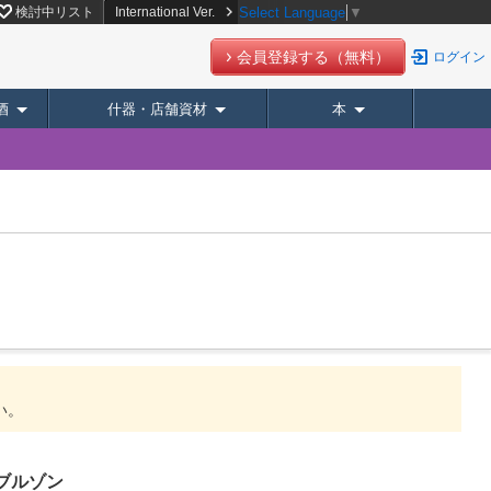
検討中リスト
International Ver.
Select Language
▼
会員登録する（無料）
ログイン
酒
什器・店舗資材
本
い。
ーブルゾン