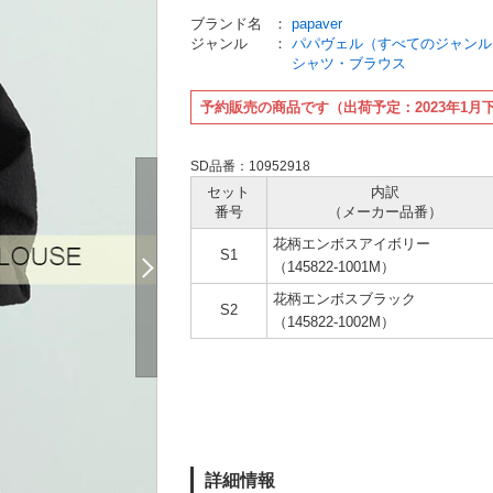
ブランド名
：
papaver
ジャンル
：
パパヴェル（すべてのジャンル
シャツ・ブラウス
予約販売の商品です（出荷予定：2023年1月
SD品番：10952918
セット
内訳
番号
（メーカー
品番）
花柄エンボスアイボリー
S1
（145822-1001M）
花柄エンボスブラック
S2
（145822-1002M）
詳細情報