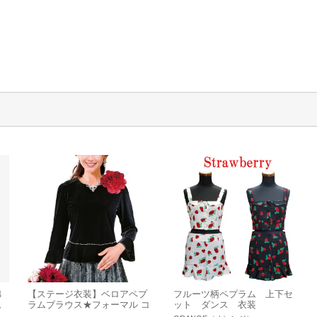
綿
【ステージ衣装】ベロアペプ
フルーツ柄ペプラム 上下セ
ム
ラムブラウス★フォーマル コ
ット ダンス 衣装
ーラス 合唱 発表会 ストレッ