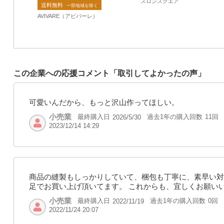
スロンスクエア
送料無料
合唱 トップス
一部地域を除く
AVIVARE（アビバーレ）
この企業への応援コメント「取引してよかったの声」
可愛いんだから、もっと沢山作ってほしい。
小売業
最終購入日
過去1年の購入回数
11回
2026/5/30
2023/12/14 14:29
商品の縫製もしっかりしていて、梱包も丁寧に、素早い対
足でお買い上げ頂いてます。 これからも、宜しくお願い
小売業
最終購入日
過去1年の購入回数
0回
2022/11/19
2022/11/24 20:07