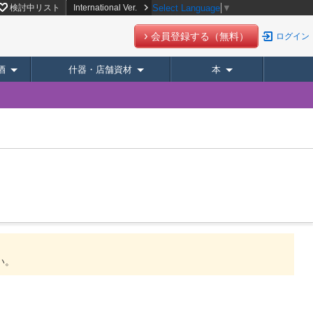
検討中リスト
International Ver.
Select Language
▼
会員登録する（無料）
ログイン
酒
什器・店舗資材
本
い。