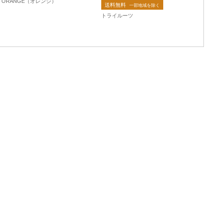
ORANGE（オレンジ）
送料無料
一部地域を除く
トライルーツ