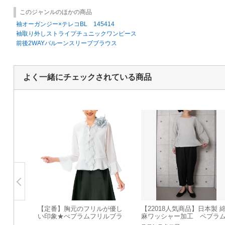
このジャンルのほかの商品
袖オーガンジー×テレコBL 145414
袖取り外しストライプチュニックワンピース
前後2WAYバルーンスリーブブラウス
よく一緒にチェックされている商品
【定番】胸元のフリルが優し
【22018人気商品】日本製 
い印象★ぺプラムフリルブラ
麻ワッシャー加工 ペプラ
ウス★コーラス ステージ衣装
ブラウス No816016