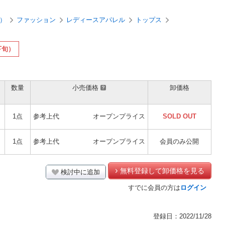
）
ファッション
レディースアパレル
トップス
下旬）
数量
小売価格
卸価格
1点
参考上代
オープンプライス
SOLD OUT
1点
参考上代
オープンプライス
会員のみ公開
無料登録して卸価格を見る
検討中に追加
すでに会員の方は
ログイン
登録日：2022/11/28