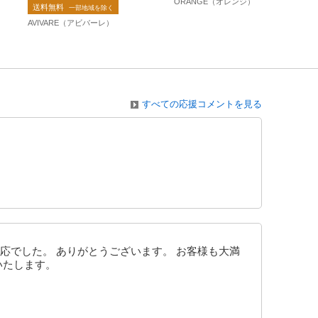
ORANGE（オレンジ）
送料無料
チ素材 黒 ブラック
一部地域を除く
AVIVARE（アビバーレ）
すべての応援コメントを見る
応でした。 ありがとうございます。 お客様も大満
いたします。