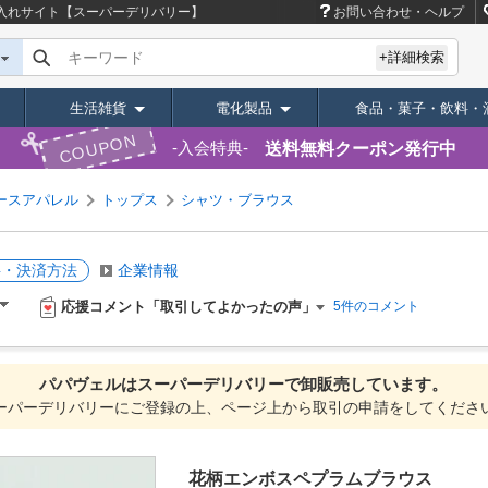
入れサイト【スーパーデリバリー】
お問い合わせ・ヘルプ
キーワード
+詳細検索
生活雑貨
電化製品
食品・菓子・飲料・
COUPON
送料無料クーポン発行中
入会特典
ースアパレル
トップス
シャツ・ブラウス
料・決済方法
企業情報
応援コメント「取引してよかったの声」
5件のコメント
パパヴェルは
スーパーデリバリーで
卸販売しています。
ーパーデリバリーにご登録の上、ページ上から取引の申請をしてくださ
花柄エンボスペプラムブラウス