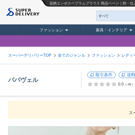
花柄エンボスペプラムブラウス
商品ページ｜卸・仕
すべて
ファッション
家具・インテリア
スーパーデリバリーTOP
全てのジャンル
ファッション
レディ
取引条件
送
パパヴェル
0.0
（-件）
ス