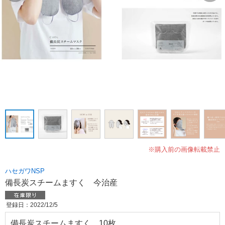
※購入前の画像転載禁止
ハセガワNSP
備長炭スチームますく 今治産
登録日：2022/12/5
備長炭スチームますく 10枚