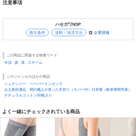
注意事項
ハセガワNSP
取引条件
送料・決済方法
企業情報
この商品に関連する検索ワード
今治
炭
長
スチーム
このジャンルのほかの商品
シュナンジー ペーパーインセンス
お土産好適品 関の職人が造った爪切り（カバー付）日本製（岐阜県関市産）
ナチュラルコットン50枚入り
よく一緒にチェックされている商品