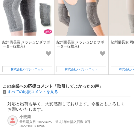
紀州備長炭 メッシュひざサポ
紀州備長炭 メッシュひじサポ
紀州備長炭 
ーター(2枚入)
ーター(2枚入)
株式会社ハヤシ・ニット
株式会社ハヤシ・ニット
株式会社ハ
この企業への応援コメント「取引してよかったの声」
すべての応援コメントを見る
対応と出荷も早く、大変感謝しております。今後ともよろしく
お願いいたします。
小売業
最終購入日
過去1年の購入回数
0回
2022/4/25
2022/10/13 18:44