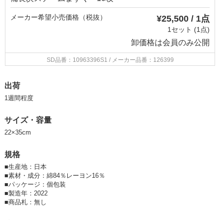
メーカー希望小売価格（税抜）
¥25,500 / 1点
1セット (1点)
卸価格は
会員のみ公開
SD品番：10963396S1
/ メーカー品番：126399
出荷
1週間程度
サイズ・容量
22×35cm
規格
■
生産地：日本
■
素材・成分：綿84％レーヨン16％
■
パッケージ：個包装
■
製造年：2022
■
商品札：無し