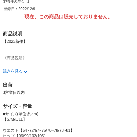
登録日：2022/12/9
現在、この商品は販売しておりません。
商品説明
【2023新作】
《商品説明》
サラっと着こなすだけでイマドキ感が加速する！
続きを見る
カーゴスラックスで大人の
出荷
メンズライクコーデを楽しみませんか？♪
3営業日以内
流行りのアウトドアにも最適!
サイズ・容量
可愛らしいアイテムと合わせて
甘辛くも変身可能です♡
■サイズ(単位:約cm)
【S/M/L/LL】
---------------------------------------------------------------------
《着用感》158cm
ウエスト【64~72/67~75/70~78/73~81】
ヒップ【96/99/102/105】