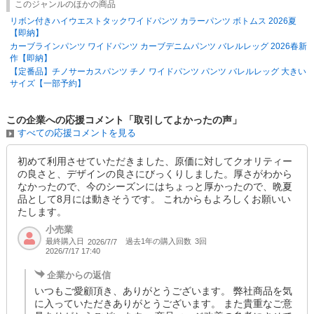
このジャンルのほかの商品
リボン付きハイウエストタックワイドパンツ カラーパンツ ボトムス 2026夏
【即納】
カーブラインパンツ ワイドパンツ カーブデニムパンツ バレルレッグ 2026春新
作【即納】
【定番品】チノサーカスパンツ チノ ワイドパンツ パンツ バレルレッグ 大きい
サイズ【一部予約】
この企業への応援コメント「取引してよかったの声」
すべての応援コメントを見る
初めて利用させていただきました、原価に対してクオリティー
の良さと、デザインの良さにびっくりしました。厚さがわから
なかったので、今のシーズンにはちょっと厚かったので、晩夏
品として8月には動きそうです。 これからもよろしくお願いい
たします。
小売業
最終購入日
過去1年の購入回数
3回
2026/7/7
2026/7/17 17:40
企業からの返信
いつもご愛顧頂き、ありがとうございます。 弊社商品を気
に入っていただきありがとうございます。 また貴重なご意