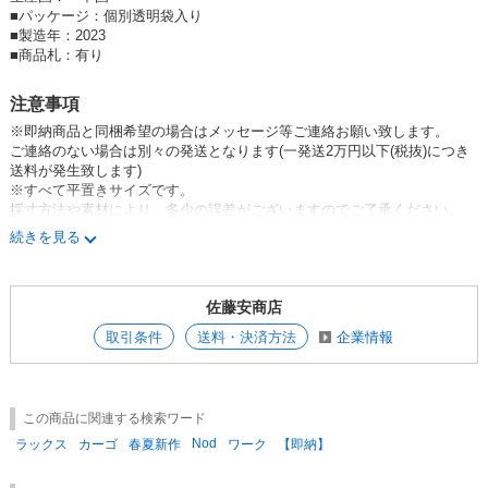
デイリーに着ることが出来る物を提案。
■
パッケージ：個別透明袋入り
ドレッシー、スポーツ、ストリートをミックスしたカジュアルが
■
製造年：2023
特徴だがルーズでも綺麗なラインを見せる為のパターンや
■
商品札：有り
今までには無かったデザインなどそのウエアから醸し出す雰囲気を大切に
し、
注意事項
あらゆるシーンで時代を意識した現代の服づくりを行っている
※即納商品と同梱希望の場合はメッセージ等ご連絡お願い致します。
・ ・ ・ ・ ・ ・ ・ ・ ・ ・
ご連絡のない場合は別々の発送となります(一発送2万円以下(税抜)につき
送料が発生致します)
＃カーゴスラックス ＃カーゴパンツ ＃ワーク ＃パンツ ＃ボトムス ＃20
※すべて平置きサイズです。
23春夏新作
採寸方法や素材により、多少の誤差がございますのでご了承ください。
※取り扱いについては、商品についている品質表示でご確認ください。
n-5689
続きを見る
※素材感や色合いの表現には個人差があり、環境におり色合いが異なる場
合がございます。
※モデル着用写真は屋外での撮影も含まれることもある為、
佐藤安商店
実際のカラーと多少異なる場合がございます。
※ご使用のパソコンのモニター環境により、
取引条件
送料・決済方法
企業情報
実物のカラーと異なって見える場合があります。
※色味が異なる等のクレームはお受けできません。
ご了承の上ご注文をお願い致します
※在庫数量は、他店出品分との共有の為、売り違いが生じる場合がござい
この商品に関連する検索ワード
ます。
Nod
完売の際はご了承ください。
ラックス
カーゴ
春夏新作
ワーク
【即納】