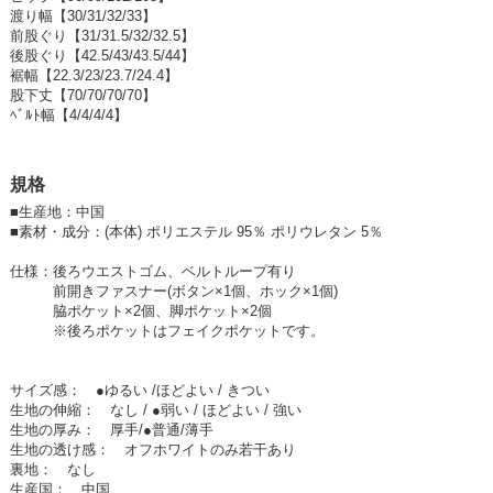
ゆったりワイドなシルエットがまさにイマドキ☆
渡り幅【30/31/32/33】
前股ぐり【31/31.5/32/32.5】
大き目ポケットはワーク感を演出して
後股ぐり【42.5/43/43.5/44】
おしゃれさを惹きたててくれます！
裾幅【22.3/23/23.7/24.4】
股下丈【70/70/70/70】
とっても軽くて、生地もツルツルで柔らかいので
ﾍﾞﾙﾄ幅【4/4/4/4】
暑い夏でもストレスなく穿くことができそうです♪
今年の春夏は大活躍すること間違いなし◎
規格
■
生産地：中国
カラーはオフホワイト、ベージュ、ブルーグレー、カーキ、ブラックの5
■
素材・成分：(本体) ポリエステル 95％ ポリウレタン 5％
色展開です。
(実物と近いカラーはcolor variation画像を参考にしてください)
仕様：後ろウエストゴム、ベルトループ有り
前開きファスナー(ボタン×1個、ホック×1個)
【商品のイメージ】 カジュアル・ナチュラル
脇ポケット×2個、脚ポケット×2個
【着用シーン】 レジャー・旅行・街着・お買い物・キャンプなどアウト
※後ろポケットはフェイクポケットです。
ドアにお勧め
安心と安全：専門の検品工場で、一品一品検査して合格した商品です。
サイズ感： ●ゆるい /ほどよい / きつい
生地の伸縮： なし / ●弱い / ほどよい / 強い
・ ・ ・ ・ ・ ・ ・ ・ ・ ・
生地の厚み： 厚手/●普通/薄手
【 nod 】(ノッド)
生地の透け感： オフホワイトのみ若干あり
裏地： なし
自分たちが好むウエアを現代の女性がアクティブかつ
生産国： 中国