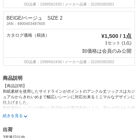
SD品番：10995624S5
/ メーカー品番：32200382001
BEIGE/ベージュ SIZE 2
JAN：4900403487605
カタログ価格（税抜）
¥1,500 / 1点
1セット (1点)
卸価格は
会員のみ公開
SD品番：10995624S6
/ メーカー品番：32200382002
商品説明
【商品説明】
和紙素材を使用したサイドラインがポイントのアンクル丈ソックスはカジ
ュアルからきれいめまで幅広いシーンに対応出来るミニマルなデザインに
仕上げました。
和紙素材ならではの優れた吸湿性や抗菌消臭性により、蒸れや汗ばみを抑
えいつまでも快適に、また清潔に着用して頂けます。又
かかと部分を特殊
続きを見る
な仕様により、足の形状に合わせて編み上げる事で脱げにくくいつまでも
ストレスを感じさせません。
タウンユースはもちろんアクティブなシーン
出荷
にもおすすめなアイテムです。
3営業日以内