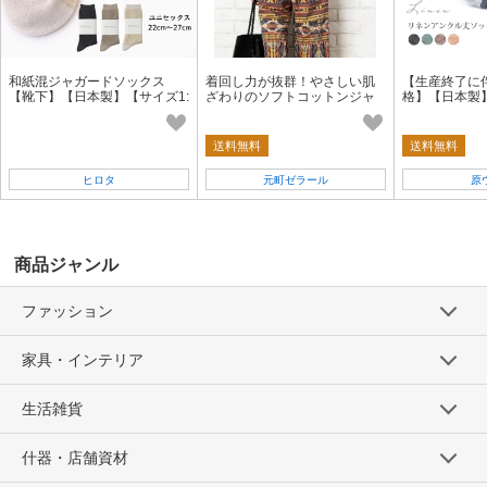
和紙混ジャガードソックス
着回し力が抜群！やさしい肌
【生産終了に
【靴下】【日本製】【サイズ1:
ざわりのソフトコットンジャ
格】【日本製
22〜24cm,サイズ2:25〜27c
ージー ノースリーブプルオー
ス アンクル丈 2
m】【ユニセックス】
バー
靴下 麻 夏 OP
送料無料
送料無料
ヒロタ
元町ゼラール
原
商品ジャンル
ファッション
家具・インテリア
生活雑貨
什器・店舗資材