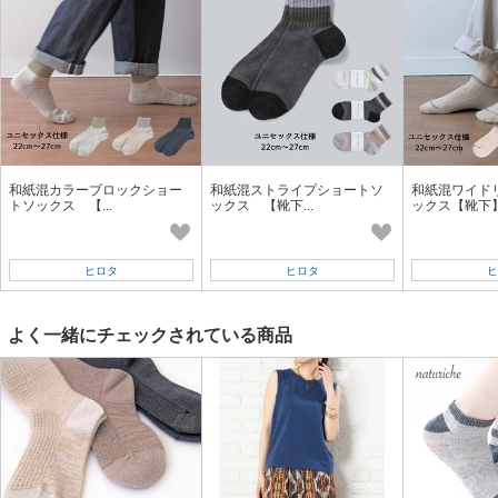
和紙混カラーブロックショー
和紙混ストライプショートソ
和紙混ワイド
トソックス 【...
ックス 【靴下...
ックス【靴下】.
ヒロタ
ヒロタ
ヒ
よく一緒にチェックされている商品