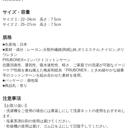
【お取り扱い】
・洗濯機をご使用の場合には裏返しにして洗濯ネットの使用をおすすめし
サイズ・容量
ます。
・塩素系漂白剤の使用は避けてください。
サイズ 1：22~24cm 高さ：7.5cm
・乾燥機の使用は避け、ゴム口を上にして日陰干してください。
サイズ 2：25~27cm 高さ：7.5cm
＃和紙 ＃ユニセックス ＃シンプル ＃ベーシック
規格
＃環境配慮 ＃コンフォート ＃エシカル ＃サステナブル
＃抗菌 ＃防臭
■
生産地：日本
■
素材・成分：レーヨン,分類外繊維(和紙),綿,ポリエステル,ナイロン,ポリ
ウレタン
PRUBONE®️×コンパクトコットンヤーン
抗菌消臭性、通気性、吸水速乾性、軽さ、ご家庭での洗濯が可能なイージ
ーケア性能を兼ね備えた梅炭和紙糸「PRUBONE®️」ときめ細やかな細番
手のコットンヤーンを組み合わせた素材を使用。
■
パッケージ：個包装
■
商品札：有り
注意事項
【お取り扱い】
・洗濯機をご使用の場合には裏返しにして洗濯ネットの使用をおすすめし
ます。
・塩素系漂白剤の使用は避けてください。
・乾燥機の使用は避け、ゴム口を上にして日陰干してください。