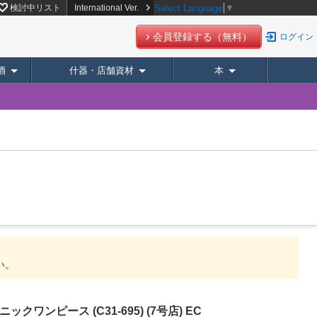
検討中リスト
International Ver.
Select Language
▼
会員登録する（無料）
ログイン
酒
什器・店舗資材
本
。
い。
ワンピース (C31-695) (7号店) EC