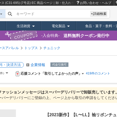
31-695) (7号店) EC
商品ページ｜卸・仕入れサイト【スーパーデリバリー】
お問い合わせ・ヘルプ
キーワード
+詳細検索
生活雑貨
電化製品
食品・菓子・飲料・
COUPON
送料無料クーポン発行中
入会特典
ースアパレル
トップス
チュニック
料・決済方法
企業情報
代金引換可
応援コメント「取引してよかったの声」
1件）
419件のコメント
ファッションメッセージは
スーパーデリバリーで
卸販売しています
ーパーデリバリーにご登録の上、ページ上から取引の申請をしてくださ
【2023新作】【L〜LL】袖リボンチュニック