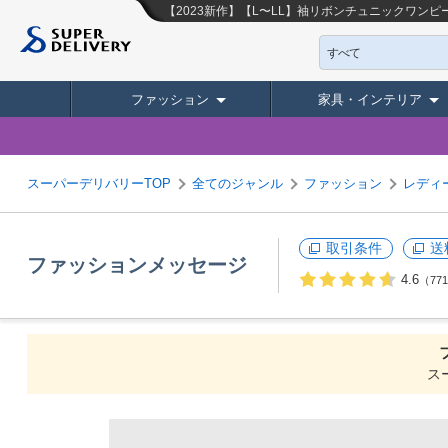
【2023新作】【L〜LL】袖リボンチュニックワンピース (C
すべて
ファッション
家具・インテリア
スーパーデリバリーTOP
全てのジャンル
ファッション
レディ
取引条件
送
ファッションメッセージ
4.6
（77
ス