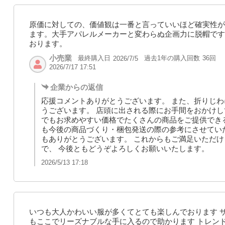
原価に対しての、価値観は一番と言っていいほど確実性が
ます。大手アパレルメーカーと変わらぬ企画力に脱帽です
おります。
小売業
最終購入日
過去1年の購入回数
36回
2026/7/5
2026/7/17 17:51
企業からの返信
応援コメントありがとうございます。 また、折りじ
うございます。 店頭に出される際にお手間をおかけし
でもお求めやすい価格でたくさんの商品をご提供でき
も今後の商品づくり・梱包発送の際の参考にさせてい
もありがとうございます。 これからもご満足いただ
で、 今後ともどうぞよろしくお願いいたします。
2026/5/13 17:18
いつも大人かわいい服が多くてとても楽しんでおります 
もここでリーズナブルな手に入るので助かります トレン