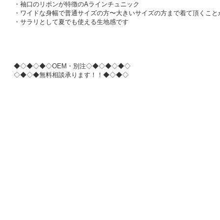
・袖口のリボンが特徴のAラインチュニック
・ワイドな身幅で普通サイズの方〜大きいサイズの方まで着て頂くこと
・サラリとして夏でも使える生地感です
◆◇◆◇◆◇OEM・別注◇◆◇◆◇◆◇
◇◆◇◆無料相談承ります！！◆◇◆◇