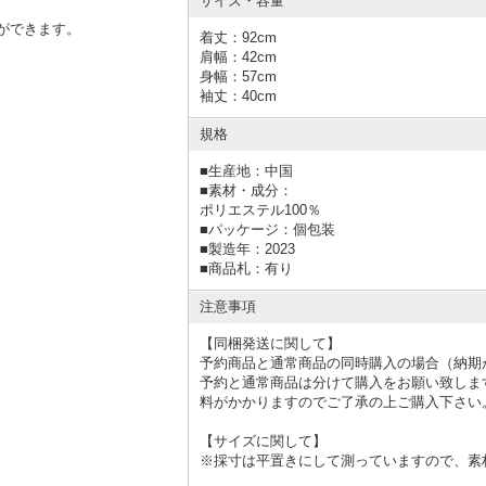
サイズ・容量
ができます。
着丈：92cm
肩幅：42cm
身幅：57cm
袖丈：40cm
規格
■
生産地：中国
■
素材・成分：
ポリエステル100％
■
パッケージ：個包装
■
製造年：2023
■
商品札：有り
注意事項
【同梱発送に関して】
予約商品と通常商品の同時購入の場合（納期
予約と通常商品は分けて購入をお願い致しま
料がかかりますのでご了承の上ご購入下さい
【サイズに関して】
※採寸は平置きにして測っていますので、素