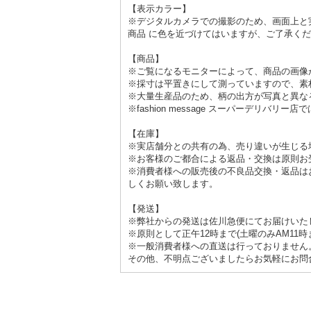
【表示カラー】
※デジタルカメラでの撮影のため、画面上と
商品 に色を近づけてはいますが、ご了承く
【商品】
※ご覧になるモニターによって、商品の画像
※採寸は平置きにして測っていますので、素
※大量生産品のため、柄の出方が写真と異な
※fashion message スーパーデリ
【在庫】
※実店舗分との共有の為、売り違いが生じる
※お客様のご都合による返品・交換は原則お
※消費者様への販売後の不良品交換・返品は
しくお願い致します。
【発送】
※弊社からの発送は佐川急便にてお届けいた
※原則として正午12時まで(土曜のみAM1
※一般消費者様への直送は行っておりません
その他、不明点ございましたらお気軽にお問