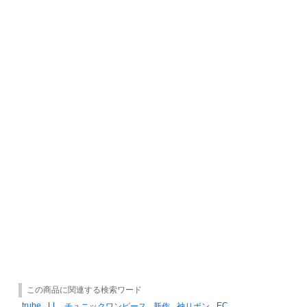
この商品に関連する検索ワード
trube
LL
EC
チュニックワンピース
新作
袖リボン