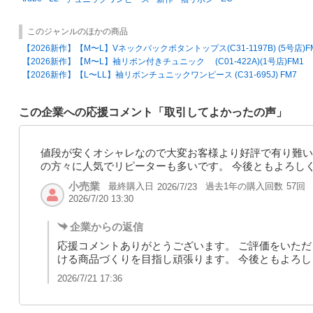
このジャンルのほかの商品
【2026新作】【M〜L】Vネックバックボタントップス(C31-1197B) (5号店)F
【2026新作】【M〜L】袖リボン付きチュニック (C01-422A)(1号店)FM1
【2026新作】【L〜LL】袖リボンチュニックワンピース (C31-695J) FM7
この企業への応援コメント「取引してよかったの声」
値段が安くオシャレなので大変お客様より好評で有り難い
の方々に人気でリピーターも多いです。 今後ともよろし
小売業
最終購入日
過去1年の購入回数
57回
2026/7/23
2026/7/20 13:30
企業からの返信
応援コメントありがとうございます。 ご評価をいただ
ける商品づくりを目指し頑張ります。 今後ともよろ
2026/7/21 17:36