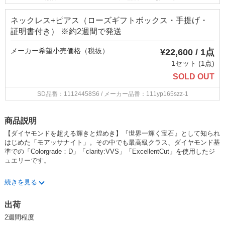
ネックレス+ピアス（ローズギフトボックス・手提げ・
証明書付き） ※約2週間で発送
メーカー希望小売価格（税抜）
¥22,600 / 1点
1セット (1点)
SOLD OUT
SD品番：11124458S6
/ メーカー品番：111yp165szz-1
商品説明
【ダイヤモンドを超える輝きと煌めき】『世界一輝く宝石』として知られ
はじめた「モアッサナイト」。その中でも最高級クラス、ダイヤモンド基
準での「Colorgrade：D」「clarity:VVS」「ExcellentCut」を使用したジ
ュエリーです。
【普段使いも出来る最高級ジュエリー】超高硬度＆宝石最高峰の衝撃耐性
続きを見る
なので、ダイヤと同等に傷つきにくく、ダイヤ以上に割れにくい丈夫なジ
ュエリー。皮脂などを弾く耐油性もあるので毎日着けていても傷つきにく
出荷
く、汚れにくいため、常に最高級の輝きを楽しめます。
2週間程度
【スターリングシルバー925に5層のプラチナコーティング】肌にも優し