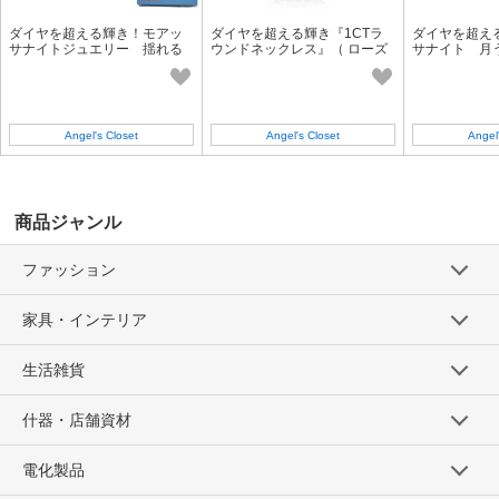
ダイヤを超える輝き！モアッ
ダイヤを超える輝き『1CTラ
ダイヤを超え
サナイトジュエリー 揺れる
ウンドネックレス』（ ローズ
サナイト 月
ピアス （ ローズギフトBOX・
ギフトBOX・BAG・証明書付
ス』（ ローズ
BAG・証明書付き）
き）
G・証明書付
Angel's Closet
Angel's Closet
Angel
商品ジャンル
ファッション
家具・インテリア
生活雑貨
什器・店舗資材
電化製品