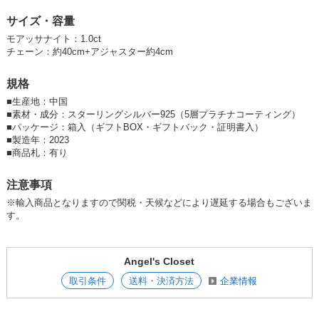
く、アレルギー反応もでにくいため、金属アレルギーの方でも安心して使
サイズ・容量
用できます。5層ものプラチナコーティングで輝きも長持ち！
モアッサナイト：1.0ct
【5大特典付き】鑑定書、ギャランティカード、ほんのり香るバラのペタ
チェーン：約40cm+アジャスター約4cm
ル入ギフトボックス、ギフトバッグ、極微細クロス、メッセージカードの
5大特典付き！大切な方へのプレゼントや自分へのご褒美にぴったり♪
規格
【ジュエリーはあなたに自信と輝きをもたらします】世界一輝く最高級ジ
■
生産地：中国
ュエリーを身に着ければ、鏡に映る自分はきっと自信に溢れて一層輝いて
■
素材・成分：スターリングシルバー925（5層プラチナコーティング）
見えるはず。「最近綺麗になって輝いてるね♪」あなたの人生をさらに美
■
パッケージ：箱入（ギフトBOX・ギフトバック・証明書入）
しく輝かせるジュエリーをぜひ手に入れて下さい。
■
製造年：2023
■
商品札：有り
8CscgMZaTpQ
注意事項
※輸入商品となりますので関税・天候などにより遅延する場合もございま
す。
Angel's Closet
取引条件
送料・決済方法
企業情報