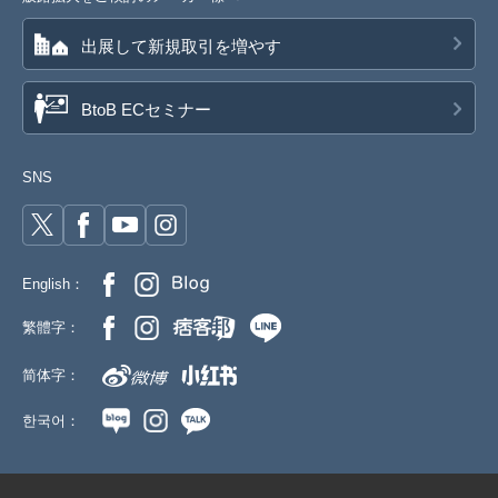
出展して新規取引を増やす
BtoB ECセミナー
SNS
English：
繁體字：
简体字：
한국어：