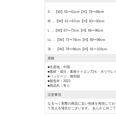
S …【W】55〜61cm【H】79〜89cm
M …【W】61〜67cm【H】83〜93cm
L …【W】67〜73cm【H】86〜96cm
LL …【W】73〜79cm【H】89〜99cm
3L …【W】78〜86cm【H】91〜103cm
規格
■
生産地：中国
■
素材・成分：素材ナイロン73％・ポリウレタ
■
パッケージ：個別箱
■
製造年：2023
■
商品札：有り
注意事項
なるべく実際の商品に近い色味を再現してお
て見える場合がございます。 あらかじめご