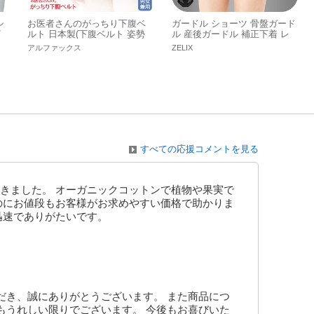
シ
お医者さんのがっちり下腹ベ
ガードル ショーツ 骨盤ガード
/
ルト 日本製(下腹ベルト 姿勢
ル 産後ガードル 補正下着 レ
ベルト 姿勢サポーター)
ギュラー ガードル ぽっこりお
アルファックス
ZELIX
腹
すべての応援コメントを見る
きました。 オーガニックコットンで植物や果実で
のにお値段もお客様がお求めやすい価格で助かりま
迅速でありがたいです。
だき、誠にありがとうございます。 また商品につ
もうれしい限りでございます。 今後もお喜びいた