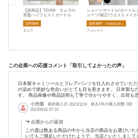
【新商品】TEH04 タムラの
ショーツガードル/ガードル
骨盤ハイウエストガードル
ョーツ/補正/ウエストメイク
機能付/ショーツ/ガードル
送料無料
送料無料
一部地域を除く
タムラ
フォレスト
この企業への応援コメント「取引してよかったの声」
日本製キャミソールとフレアパンツを仕入れさせていただ
の染めで絶妙な色合いがとても目を惹きます。 日本製な
す。 商品画像や商品説明も丁寧で分かりやすく、出荷も
小売業
最終購入日
過去1年の購入回数
0回
2023/12/4
2023/9/15 07:37
企業からの返信
この度は数ある商品の中から当店の商品をお選びいた
いてもご満足いただけたようで、当店といたしまして