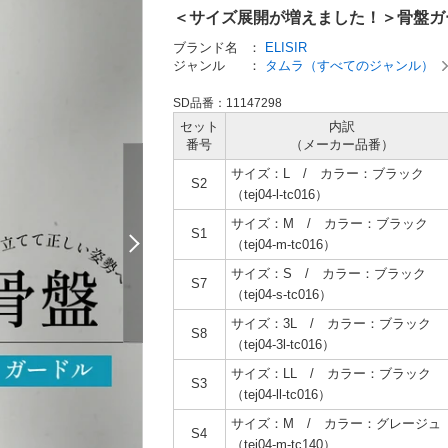
＜サイズ展開が増えました！＞骨盤ガード
ブランド名
：
ELISIR
ジャンル
：
タムラ（すべてのジャンル）
SD品番：11147298
セット
内訳
番号
（メーカー
品番）
サイズ：L / カラー：ブラック
S2
（tej04-l-tc016）
サイズ：M / カラー：ブラック
S1
（tej04-m-tc016）
サイズ：S / カラー：ブラック
S7
（tej04-s-tc016）
サイズ：3L / カラー：ブラック
S8
（tej04-3l-tc016）
サイズ：LL / カラー：ブラック
S3
（tej04-ll-tc016）
サイズ：M / カラー：グレージュ
S4
（tej04-m-tc140）