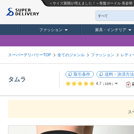
＜サイズ展開が増えました！＞骨盤ガードル 美姿勢 ガ
すべて
ファッション
家具・インテリア
スーパーデリバリーTOP
全てのジャンル
ファッション
レディ
取引条件
送料・決済方法
タムラ
4.7
（16件）
ス