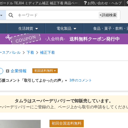
ードル TEJ04 ミディアム補正 補正下着
商品ページ｜卸・仕入れサイト【スーパ
お問い合わせ・ヘルプ
キーワード
+詳細検索
生活雑貨
電化製品
食品・菓子・飲料・
COUPON
送料無料クーポン発行中
入会特典
ースアパレル
下着
補正下着
企業情報
初回送料無料
応援コメント「取引してよかったの声」
3件のコメント
タムラは
スーパーデリバリーで
卸販売しています。
ーパーデリバリーにご登録の上、ページ上から取引の申請をしてくださ
初回全国送料無料