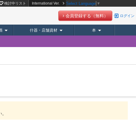
ーデリバリー】
検討中リスト
International Ver.
Select Language
▼
会員登録する（無料）
ログイン
酒
什器・店舗資材
本
い。