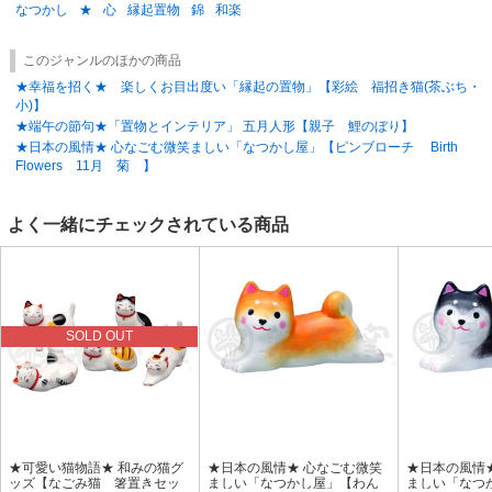
なつかし
★
心
縁起置物
錦
和楽
このジャンルのほかの商品
★幸福を招く★ 楽しくお目出度い「縁起の置物」【彩絵 福招き猫(茶ぶち・
小)】
★端午の節句★「置物とインテリア」 五月人形【親子 鯉のぼり】
★日本の風情★ 心なごむ微笑ましい「なつかし屋」【ピンブローチ Birth
Flowers 11月 菊 】
よく一緒にチェックされている商品
SOLD OUT
★可愛い猫物語★ 和みの猫グ
★日本の風情★ 心なごむ微笑
★日本の風情
ッズ【なごみ猫 箸置きセッ
ましい「なつかし屋」【わん
ましい「なつ