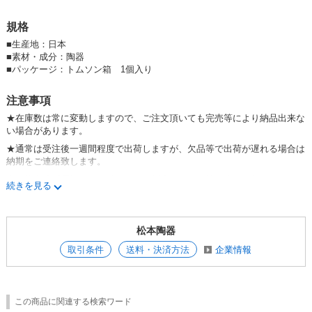
規格
■
生産地：日本
■
素材・成分：陶器
■
パッケージ：トムソン箱 1個入り
注意事項
★在庫数は常に変動しますので、ご注文頂いても完売等により納品出来な
い場合があります。
★通常は受注後一週間程度で出荷しますが、欠品等で出荷が遅れる場合は
納期をご連絡致します。
★ご注文後10日以内に出荷できない場合は、ご連絡の上で一旦キャンセル
続きを見る
させて頂きます。
★注文残(予約)として残される場合は、後日出荷する際に送料等が別途必
要になります。
松本陶器
★注文欄が無い商品は、大変申し訳ございませんが完売終了となりまし
取引条件
送料・決済方法
企業情報
た。
★陶器の性質上、焼成により色・サイズに画像と多少の違いが生じる場合
があります。
★直送の場合は手数料として別途送料（税別300円）が必要になります。
この商品に関連する検索ワード