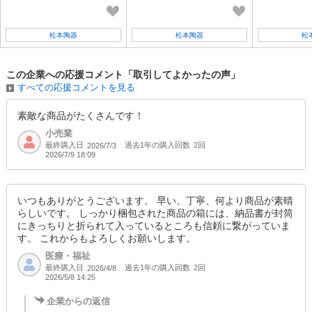
ト】
こ日和 柴犬箸置き（ふせ・3
こ日和 黒柴
個セット）】
個セット）】
松本陶器
松本陶器
松
この企業への応援コメント「取引してよかったの声」
すべての応援コメントを見る
素敵な商品がたくさんです！
小売業
最終購入日
過去1年の購入回数
2回
2026/7/3
2026/7/9 18:09
いつもありがとうございます。 早い、丁寧、何より商品が素晴
らしいです。 しっかり梱包された商品の箱には、納品書が封筒
にきっちりと折られて入っているところも信頼に繋がっていま
す。 これからもよろしくお願いします。
医療・福祉
最終購入日
過去1年の購入回数
2回
2026/4/8
2026/5/8 14:25
企業からの返信