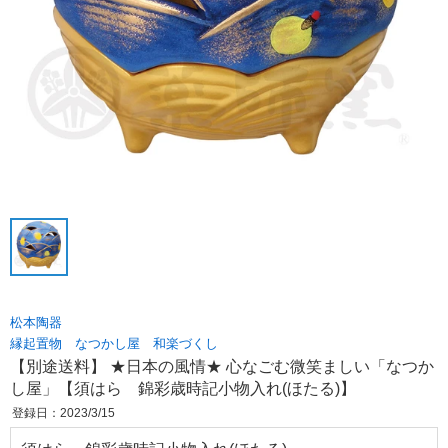
松本陶器
縁起置物 なつかし屋 和楽づくし
【別途送料】 ★日本の風情★ 心なごむ微笑ましい「なつか
し屋」【須はら 錦彩歳時記小物入れ(ほたる)】
登録日：2023/3/15