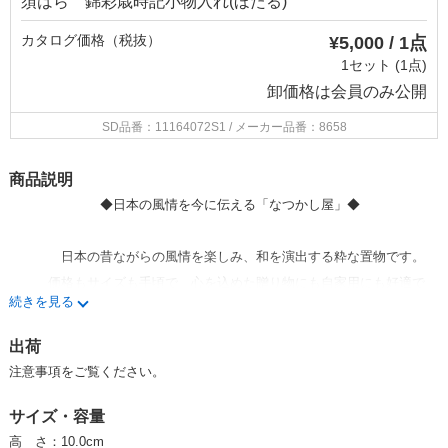
須はら 錦彩歳時記小物入れ(ほたる)
カタログ価格（税抜）
¥5,000 / 1点
1セット (1点)
卸価格は
会員のみ公開
SD品番：11164072S1
/ メーカー品番：8658
商品説明
◆日本の風情を今に伝える「なつかし屋」◆
日本の昔ながらの風情を楽しみ、和を演出する粋な置物です。
価格もサイズも手頃で、心を込めた贈り物にも自家用にも好適で
す。
続きを見る
出荷
わんこ、ねこ、うさぎなど、人気商品ばかりを幅広く取り揃えていま
す。
注意事項をご覧ください。
小さなスペースでもサイズや価格別に何種類か陳列して頂くと、
サイズ・容量
心安らぐなごみの雰囲気も演出でき、お客様が選ぶ楽しみも増しま
す。
高 さ：10.0cm