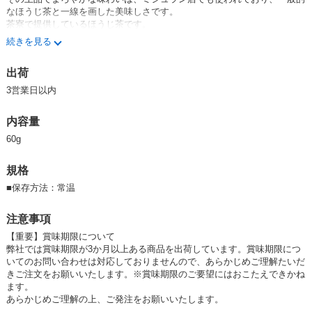
なほうじ茶と一線を画した美味しさです。
茶寮で提供しているほうじ茶です。
続きを見る
【つぼ市とは・・・】
幕末の嘉永三年(1850年)、堺に創業したつぼ市。170年以上にわたり、
出荷
「お茶は人と人を繋ぐ」という信念のもと、「暮らしのお茶」として良質
で新鮮、安心、安全でお求めやすいお茶を提供しています。
3営業日以内
また、お茶は健康に寄与するという考えから、深むし茶や 烏龍茶などを
内容量
いち早く独自に研究し、堺のみでなく全国のお客様に支持いただいており
ます。
60g
つぼ市は、時代時代に合う形で現在まで170年以上お茶の製造販売を続け
規格
ております。
■
保存方法：常温
嘉永3年（1850年）谷本市兵衛が泉州堺に茶問屋を創業したのが、つぼ市
の始まりです。神戸港開港（1868年）時には、出張所を設けるほどに事
注意事項
業を拡大し、明治初期には神戸港や横浜港から茶を輸出。
【重要】賞味期限について
弊社では賞味期限が3か月以上ある商品を出荷しています。賞味期限につ
また、この頃、遠州地方に茶畑を開墾したと伝えられています。渋沢栄一
いてのお問い合わせは対応しておりませんので、あらかじめご理解たいだ
翁がお茶の生産と販売に寄与した頃と重なります。
きご注文をお願いいたします。※賞味期限のご要望にはおこたえできかね
ます。
高度経済成長期、茶の消費量が爆発的に伸び、国内のお茶の生産量では賄
あらかじめご理解の上、ご発注をお願いいたします。
いきれなくなった時、四代目当主の谷本陽蔵がいち早く台湾茶の輸入を始