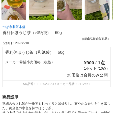
つぼ市製茶本舗
香利休ほうじ茶（和紙袋） 60g
（軽減税率対象商品）
登録日：2023/5/10
香利休ほうじ茶（和紙袋） 60g
メーカー希望小売価格（税抜）
¥900 / 1点
1セット (10点)
卸価格は
会員のみ公開
SD品番：11180233S1
/ メーカー品番：011266T
商品説明
熟練の火入れ師が一番茎をじっくりと浅炒りし、爽やかな香りを引き出し
た、黄金色の水色を持つほうじ茶。
その上品でまろやかな味わいは、ミシュラン店でも使われており、一般的