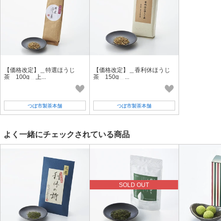
【価格改定】＿特選ほうじ
【価格改定】＿香利休ほうじ
茶 100g＿上...
茶 150g＿...
つぼ市製茶本舗
つぼ市製茶本舗
よく一緒にチェックされている商品
SOLD OUT