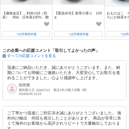
【価格改定】＿利休の詩（煎
【緊急休売】新芽の香り 100
おもひばこ 
茶） 80g＿日本産100%、贈
g
ろにが抹茶きな
答用、日本茶
つぼ市製茶本舗
つぼ市製茶本舗
つぼ市
この企業への応援コメント「取引してよかったの声」
すべての応援コメントを見る
迅速にご納品いただき、誠にありがとうございます。また、納
期についても明確にご連絡いただき、大変安心してお取引を進
めることができました。心より感謝申し上げます。
卸売業
最終購入日
過去1年の購入回数
3回
2026/7/13
2026/6/29 14:23
ご丁寧かつ迅速にご対応頂き誠にありがとうございました。 海
外向け輸出 何回も発注したことがあります。 商品が非常に良
くて海外のお客様から高評されリピートで大量輸出しておりま
す。