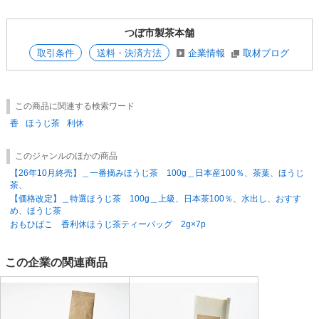
めました。
このことは日本の烏龍茶ブームの先駆けとなりました。平成の時代には、
つぼ市製茶本舗
食の安全安心の重要性が今後増すことを見越して、当時業界最先端の工場
を建設しISOの認証も受けました。
取引条件
送料・決済方法
企業情報
取材ブログ
そして2023年2月には、食品安全マネジメントシステムに関する国際規
格“FSSC22000”を取得。“FSSC22000”は、ISO等多くの規格を含む、食品
安全規格の最高ランクとして位置づけられています。
この商品に関連する検索ワード
香
ほうじ茶
利休
皆様に持続して安全な製品を提供するため、つぼ市の食品安全体制はさら
に世界基準にまで強化されたと言えます。
このジャンルのほかの商品
【重要】賞味期限について
【26年10月終売】＿一番摘みほうじ茶 100g＿日本産100％、茶葉、ほうじ
弊社では賞味期限が3か月以上ある商品を出荷しています。賞味期限につ
茶、
いてのお問い合わせは対応しておりませんので、あらかじめご理解たいだ
【価格改定】＿特選ほうじ茶 100g＿上級、日本茶100％、水出し、おすす
きご注文をお願いいたします。
め、ほうじ茶
おもひばこ 香利休ほうじ茶ティーバッグ 2g×7p
この企業の関連商品