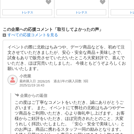
トレテス
トレテス
ト
この企業への応援コメント「取引してよかったの声」
すべての応援コメントを見る
イベントの際に北欧はちみつや、デーツ商品などを、初めて注
文させていただきましたが、安心・安全な商品＋美味しさで、
試食もありで販売させていただいたところ大変好評で、喜んで
いただき、ほぼ完売いたしました。 今後ともどうぞよろしくお
願いいたします。
小売業
最終購入日
過去1年の購入回数
3回
2026/2/5
2025/11/19 16:43
企業からの返信
この度はご丁寧なコメントをいただき、誠にありがとうご
ざいます。 また、イベントにて弊社の北欧はちみつやデー
ツ商品をご利用いただき、心より御礼申し上げます。 お客
様からご好評をいただき、ほぼ完売されたとのこと、大変
うれしく拝読いたしました。 「安心・安全で美味しい」と
のお声は、商品に携わるスタッフ一同の励みとなります。