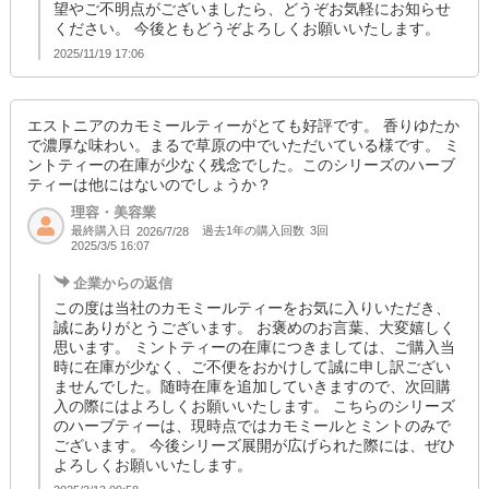
望やご不明点がございましたら、どうぞお気軽にお知らせ
ください。 今後ともどうぞよろしくお願いいたします。
2025/11/19 17:06
エストニアのカモミールティーがとても好評です。 香りゆたか
で濃厚な味わい。まるで草原の中でいただいている様です。 ミ
ントティーの在庫が少なく残念でした。このシリーズのハーブ
ティーは他にはないのでしょうか？
理容・美容業
最終購入日
過去1年の購入回数
3回
2026/7/28
2025/3/5 16:07
企業からの返信
この度は当社のカモミールティーをお気に入りいただき、
誠にありがとうございます。 お褒めのお言葉、大変嬉しく
思います。 ミントティーの在庫につきましては、ご購入当
時に在庫が少なく、ご不便をおかけして誠に申し訳ござい
ませんでした。随時在庫を追加していきますので、次回購
入の際にはよろしくお願いいたします。 こちらのシリーズ
のハーブティーは、現時点ではカモミールとミントのみで
ございます。 今後シリーズ展開が広げられた際には、ぜひ
よろしくお願いいたします。