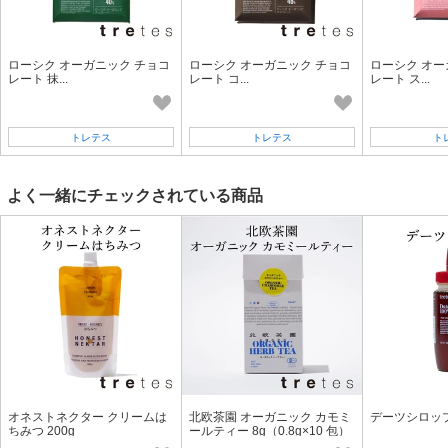
ローシク オーガニック チョコ
ローシク オーガニック チョコ
ローシク オー
レート 抹...
レート コ...
レート ス...
トレテス
トレテス
ト
よく一緒にチェックされている商品
オネストネクター クリームは
北欧茶園 オーガニック カモミ
デーツシロップ 
ちみつ 200g
ールティー 8g（0.8g×10 包）