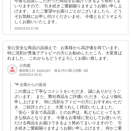
今後も品質にこだわった商品をお届けできるよう努めてま
いりますので、 引き続きご愛顧賜りますようお願い申し上
げます。 またご要望やお困りごとがございましたら、どう
ぞお気軽にお申し付けくださいませ。 今後ともどうぞよろ
しくお願いいたします。
2025/11/19 17:05
安心安全な商品の品揃えで、お客様から高評価を得ています。
特に洗剤が秀逸でアトピーの方にお勧めしたところ、大変喜ば
れました。 これからもどうぞよろしくお願い致します。
小売業
最終購入日
過去1年の購入回数
1回
2025/10/7
2025/3/13 18:21
企業からの返信
この度はご丁寧なコメントをいただき、誠にありがとうご
ざいます。 また、弊社商品をご評価いただき、心より御礼
申し上げます。 特に洗剤をアトピーの方におすすめいただ
き、ご好評とのこと、大変うれしく拝読いたしました。
「安心・安全で高品質」とのお声は、私どもにとっても大
きな励みとなります。 今後もお客様に安心してお使いいた
だける商品をお届けできるよう努めてまいりますので、 引
き続きご愛顧賜りますようお願い申し上げます。 何かご要