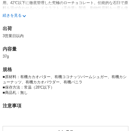
用。42℃以下に徹底管理した究極のローチョコレート。伝統的な石臼で原
料を混ぜ合わせるハンドクラフト（手作業）製造。動物性原料を一度も使
用したことがないビーガン対応工場で製造。
続きを見る
カカオ率50％のマイルドタイプ。乳製品不使用と思えない、驚きの食べや
出荷
すさ。乳アレルギーの方にもおすすめ。
3営業日以内
【内容量】 37g
【原材料】 有機カカオバター、有機ココナッツパームシュガー、有機カ
内容量
シューナッツ、有機カカオパウダー、有機バニラ
【賞味期限】 製造より18か月
37g
【JANコード】 4518568021178
規格
ギフト
■
原材料：有機カカオバター、有機ココナッツパームシュガー、有機カシ
ューナッツ、有機カカオパウダー、有機バニラ
■
保存方法：常温（28℃以下）
■
商品札：無し
注意事項