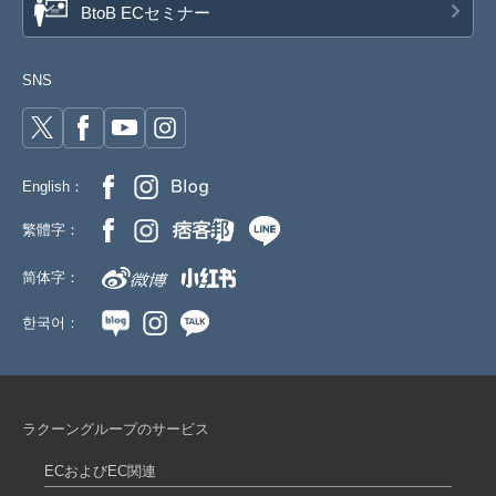
BtoB ECセミナー
SNS
English：
繁體字：
简体字：
한국어：
ラクーングループのサービス
ECおよびEC関連