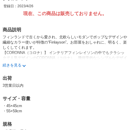
登録日：2023/4/26
現在、この商品は販売しておりません。
商品説明
フィンランドで古くから愛され、北欧らしいモダンでポップなデザインや
繊細なカラー使いが特徴の“Finlayson”。お部屋をおしゃれに、明るく、楽
しくしてくれます。
【CORONNA（コロナ）】 インテリアフィンレイソンの中でもクラシッ
クで人気デザインのCORONNA（コロナ）。幾何学的なシンプルなデザイ
ンで、お部屋になじみやすいクッションカバーです。
続きを見る
生地の生産から縫製の仕上げまで、安心の日本製で丁寧に作っています。
出荷
★フィンレイソン商品一覧はコチラ★
3営業日以内
サイズ・容量
・45×45cm
・55×59cm
規格