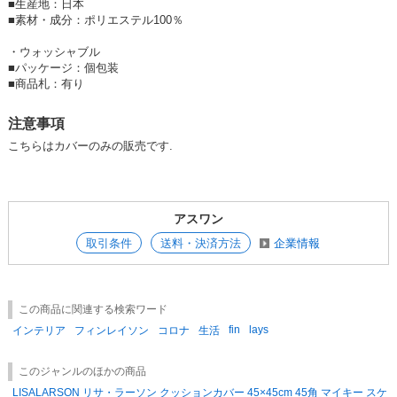
■
生産地：日本
■
素材・成分：ポリエステル100％
・ウォッシャブル
■
パッケージ：個包装
■
商品札：有り
注意事項
こちらはカバーのみの販売です.
アスワン
取引条件
送料・決済方法
企業情報
この商品に関連する検索ワード
fin
lays
インテリア
フィンレイソン
コロナ
生活
このジャンルのほかの商品
LISALARSON リサ・ラーソン クッションカバー 45×45cm 45角 マイキー スケ