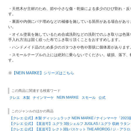
・天然木が主材のため、節や小さな傷・乾燥による多少のひび割れ・反
す。
・裏面や内側にパテ埋めなどの補修を施している箇所がある場合があり
い。
・オイル塗装を施しているため合成洗剤などの洗剤でのふき取りは色落
手入れ方法は固く絞った布でふき取り頂くことをおすすめします。
・ハンドメイド品のため多少のガタつきや色や形状に個体差があります
・スモールテーブルの上には絶対に乗らないでください。破損、落下、
す。
※
【NEIN MARKE】シリーズはこちら
この商品に関連する検索ワード
NEIN MARKE
クレエ
木製
ナインマーケ
スモール
公式
このジャンルのほかの商品
【クレエ 公式】木製 ディッシュラック NEIN MARKE / ナインマーケ「202
【クレエ 公式】【直送可】ユグラ 3段シェルフ JUGLAS / ユグラ 収納 ラタン
【クレエ 公式】【直送可】レクト3段バスケット THE AROROG / ジ・アラロ