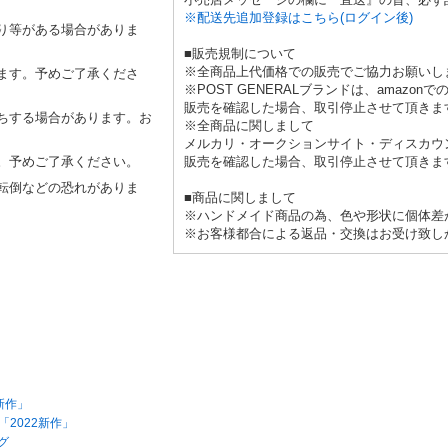
※配送先追加登録はこちら(ログイン後)
り等がある場合がありま
■販売規制について
※全商品上代価格での販売でご協力お願いし
ます。予めご了承くださ
※POST GENERALブランドは、amaz
販売を確認した場合、取引停止させて頂きま
ちする場合があります。お
※全商品に関しまして
メルカリ・オークションサイト・ディスカウ
販売を確認した場合、取引停止させて頂きま
。予めご了承ください。
転倒などの恐れがありま
■商品に関しまして
※ハンドメイド商品の為、色や形状に個体差
※お客様都合による返品・交換はお受け致し
3新作」
「2022新作」
グ