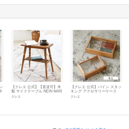
ン
【クレエ 公式】【直送可】木
【クレエ 公式】パイン スタッ
M
製 サイドテーブル NEIN MAR
キング アクセサリーケース
3新
KE / ナインマーケ「2023新
(S/Lサイズ) NEIN MARKE / ナ
クレエ
クレエ
作」
インマーケ