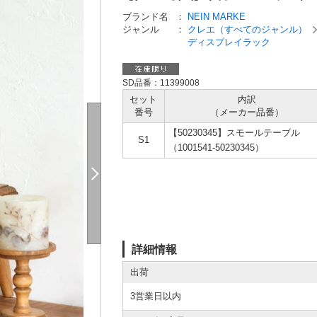
ブランド名
：
NEIN MARKE
ジャンル
：
クレエ（すべてのジャンル）
ディスプレイラック
SD品番：11399008
セット
内訳
番号
（メーカー
品番）
【50230345】スモールテーブル
S1
（1001541-50230345）
詳細情報
出荷
3営業日以内