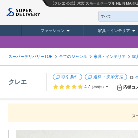
【クレエ 公式】木製 スモールテーブル NEIN MARKE
すべて
ファッション
家具・インテリア
スーパーデリバリーTOP
全てのジャンル
家具・インテリア
家
取引条件
送料・決済方法
クレエ
4.7
応援コ
（399件）
ス