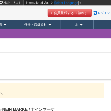
検討中リスト
International Ver.
Select Language
▼
会員登録する（無料）
ログイン
酒
什器・店舗資材
本
い。
EIN MARKE / ナインマーケ