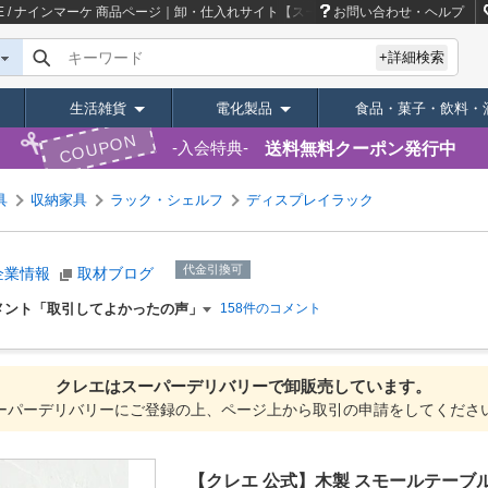
 / ナインマーケ
商品ページ｜卸・仕入れサイト【スーパーデリバリー】
お問い合わせ・ヘルプ
キーワード
+詳細検索
生活雑貨
電化製品
食品・菓子・飲料・
COUPON
送料無料クーポン発行中
入会特典
具
収納家具
ラック・シェルフ
ディスプレイラック
代金引換可
企業情報
取材ブログ
メント「取引してよかったの声」
158件のコメント
クレエは
スーパーデリバリーで
卸販売しています。
ーパーデリバリーにご登録の上、ページ上から取引の申請をしてくださ
【クレエ 公式】木製 スモールテーブル N