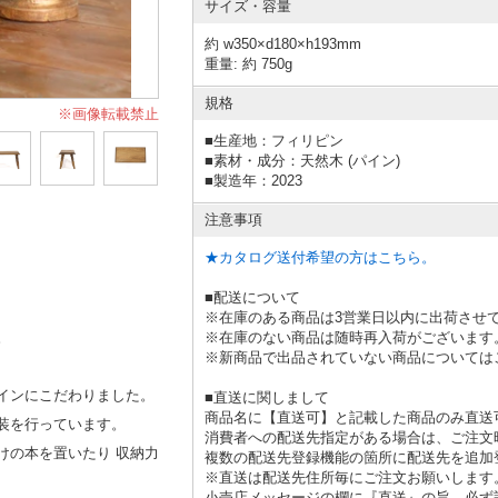
サイズ・容量
約 w350×d180×h193mm
重量: 約 750g
規格
※画像転載禁止
■
生産地：フィリピン
■
素材・成分：天然木 (パイン)
■
製造年：2023
注意事項
★カタログ送付希望の方はこちら。
■配送について
※在庫のある商品は3営業日以内に出荷させ
※在庫のない商品は随時再入荷がございます
。
※新商品で出品されていない商品については
インにこだわりました。
■直送に関しまして
商品名に【直送可】と記載した商品のみ直送
装を行っています。
消費者への配送先指定がある場合は、ご注文
けの本を置いたり 収納力
複数の配送先登録機能の箇所に配送先を追加
※直送は配送先住所毎にご注文お願いします
小売店メッセージの欄に『直送』の旨、必ず