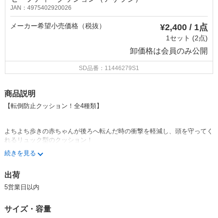
JAN：4975402920026
メーカー希望小売価格（税抜）
¥2,400 / 1点
1セット (2点)
卸価格は
会員のみ公開
SD品番：11446279S1
商品説明
【転倒防止クッション！全4種類】
よちよち歩きの赤ちゃんが後ろへ転んだ時の衝撃を軽減し、頭を守ってく
れるリュック型のクッション！
赤ちゃんの安全だけでなく、可愛らしい後ろ姿が人気のクッションです。
続きを見る
おすわりからあんよまで、成長にあわせて使えます。
出荷
5営業日以内
■対象年齢：5〜15ヶ月
サイズ・容量
■よちよち歩き〜しっかり歩ける時期まで長く使えます。