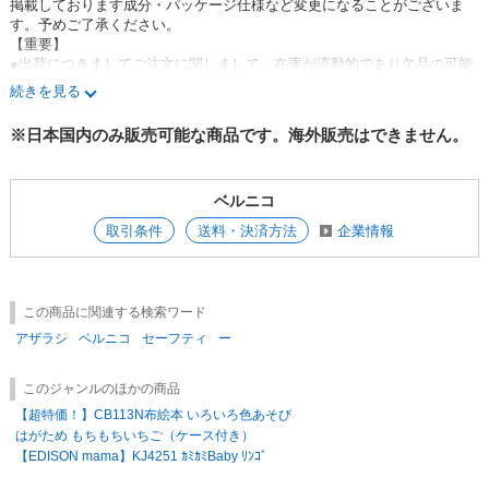
掲載しております成分・パッケージ仕様など変更になることがございま
す。予めご了承ください。
【重要】
●出荷につきましてご注文に関しまして、在庫が流動的であり欠品の可能
性もございます。欠品の際は、誠に申し訳ございませんが、一旦キャンセ
続きを見る
ル処理をさせていただいております。※受注状況により遅れが生じる場合
もございますので、ご了承ください。
※日本国内のみ販売可能な商品です。海外販売はできません。
●送料について※ご注意※欠品などにより出荷時の金額が30,000円(税抜)
に満たない場合、申し訳ございませんが運送料金円を頂戴する場合がござ
います。料金は送付先により異なります。誠に勝手ながら、ご了承のほど
ベルニコ
宜しくお願いいたします。
●大口のご注文につきましてメーカー在庫の確認にて、ご注文分を引き当
取引条件
送料・決済方法
企業情報
てさせて頂きます。納品までに通常時より日数を要しますので、予めご了
承ください。
●品切れ品がある時（在庫不足の時）は、下記の2通りから選択して頂き
ます。A：在庫がある物だけで発送させて頂き、品切れ分はキャンセル。
この商品に関連する検索ワード
（注文合計が30,000円（税抜）を下回った際は送料を頂戴させていただ
きます。）B：品切れ品の入荷を待って出荷。 在庫がある物だけを先に発
アザラシ
ベルニコ
セーフティ
ー
送して、後日欠品分を送るという分納は行っておりません。予めご了承く
ださい。※「廃盤」・「終売」・「メーカー欠品（未定）」については、
このジャンルのほかの商品
誠に申し訳ございませんがキャンセル扱いとさせて頂きます。
【超特価！】CB113N布絵本 いろいろ色あそび
●返品・交換に関して弊社から商品を発送した段階でキャンセル・交換は
はがため もちもちいちご（ケース付き）
お受けできません。お客様都合での返品・交換はお受けしておりません。
（商品不良等は除く）ご注文のお品がお届け時に検品にてご確認お願い申
【EDISON mama】KJ4251 ｶﾐｶﾐBaby ﾘﾝｺﾞ
し上げます。不良品・不足分などは商品到着後5日以内にご連絡下さい。