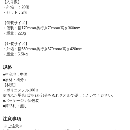
【入り数】
■成長に合わせて調節できる肩ひも・お子様の体に合わせて紐の長さを調
・外箱 ：20個
節できるので、
・セット：2個
お子様の体に合わせたとめ方でフィットさせ、ズレを防止します。
【個装サイズ】
■頭の形にフィットする凹み、クッション性も優れ、頭を守ってくれま
・個装：幅170mm×奥行き70mm×高さ360mm
す。
・重量：220g
【外装サイズ】
・外箱：幅650mm×奥行き370mm×高さ420mm
・重量：5.5Kg
規格
■
生産地：中国
■
素材・成分：
【材質】
・ポリエステル100％
※汚れた場合は汚れた部分をぬれタオルで優しくふいてください。
■
パッケージ：個包装
■
商品札：無し
注意事項
※ご注意※