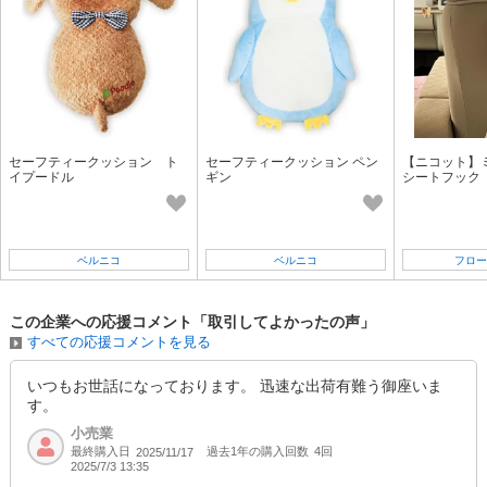
セーフティークッション ト
セーフティークッション ペン
【ニコット】
イプードル
ギン
シートフック
ベルニコ
ベルニコ
フロー
この企業への応援コメント「取引してよかったの声」
すべての応援コメントを見る
いつもお世話になっております。 迅速な出荷有難う御座いま
す。
小売業
最終購入日
過去1年の購入回数
4回
2025/11/17
2025/7/3 13:35