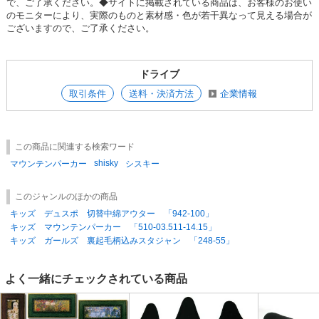
で、ご了承ください。◆サイトに掲載されている商品は、お客様のお使い
のモニターにより、実際のものと素材感・色が若干異なって見える場合が
SD品番：11512428S94
/ メーカー品番：943-01
ございますので、ご了承ください。
10-3 グリーンA 150㎝
ドライブ
参考上代
オープンプライス
取引条件
送料・決済方法
企業情報
SOLD OUT
SD品番：11512428S95
/ メーカー品番：943-01
この商品に関連する検索ワード
10-3 グリーンA 160㎝
shisky
マウンテンパーカー
シスキー
参考上代
オープンプライス
このジャンルのほかの商品
SOLD OUT
キッズ デュスポ 切替中綿アウター 「942-100」
キッズ マウンテンパーカー 「510-03.511-14.15」
SD品番：11512428S96
/ メーカー品番：943-01
キッズ ガールズ 裏起毛柄込みスタジャン 「248-55」
10-4 チャコールA 110㎝
よく一緒にチェックされている商品
参考上代
オープンプライス
SOLD OUT