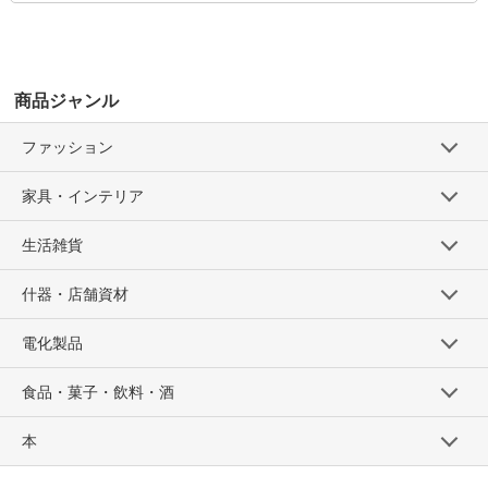
10-5 クロA 120㎝
参考上代
オープンプライス
商品ジャンル
SOLD OUT
ファッション
SD品番：11512428S104
/ メーカー品番：943-01
家具・インテリア
10-5 クロA 130㎝
参考上代
オープンプライス
生活雑貨
SOLD OUT
什器・店舗資材
SD品番：11512428S105
/ メーカー品番：943-01
電化製品
10-5 クロA 140㎝
食品・菓子・飲料・酒
参考上代
オープンプライス
SOLD OUT
本
SD品番：11512428S106
/ メーカー品番：943-01