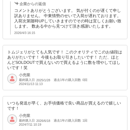
SD品番：11512428S100
/ メーカー品番：943-01
企業からの返信
コメントありがとうございます。 気が付くのが遅くて申し
10-4 チャコールA 150㎝
訳ありません。 中東情勢のせいで入荷が遅れております。
入荷次第随時UPしていきますのでその時は宜しくお願い致
参考上代
します。 数ある中から見つけて頂き感謝いたします。
オープンプライス
2026/4/3 16:15
SOLD OUT
SD品番：11512428S101
/ メーカー品番：943-01
トムジェリがとても人気です！ このクオリティでこのお値段は
10-4 チャコールA 160㎝
ありがたいです！ 今後もお取り引きしたいです！ ただ、ほと
んどSOLDOUTで買えないので買えるように数を増やしてほし
いです！笑
参考上代
オープンプライス
小売業
SOLD OUT
最終購入日
過去1年の購入回数
0回
2025/1/28
2024/11/13 11:13
SD品番：11512428S102
/ メーカー品番：943-01
10-5 クロA 110㎝
いつも発送が早く、お手頃価格で良い商品が買えるので嬉しい
です！
参考上代
オープンプライス
小売業
SOLD OUT
最終購入日
過去1年の購入回数
1回
2026/6/18
2024/7/11 10:19
SD品番：11512428S103
/ メーカー品番：943-01