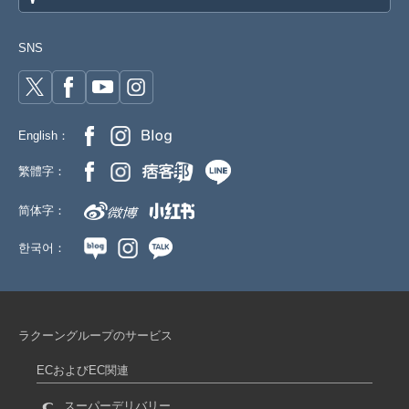
10-6 ベージュB 120㎝
参考上代
オープンプライス
SNS
SOLD OUT
SD品番：11512428S110
/ メーカー品番：943-01
English：
10-6 ベージュB 130㎝
繁體字：
参考上代
オープンプライス
SOLD OUT
简体字：
SD品番：11512428S111
/ メーカー品番：943-01
한국어：
10-6 ベージュB 140㎝
参考上代
オープンプライス
卸価格は
会員のみ公開
ラクーングループのサービス
SD品番：11512428S112
/ メーカー品番：943-01
ECおよびEC関連
スーパーデリバリー
10-6 ベージュB 150㎝