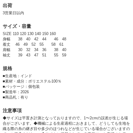
SOLD OUT
出荷
3営業日以内
SD品番：11512428S91
/ メーカー品番：943-01
サイズ・容量
10-3 グリーンA 120㎝
SIZE 110 120 130 140 150 160
参考上代
オープンプライス
身幅 38 40 42 44 46 48
着丈 46 49 52 55 58 61
SOLD OUT
肩幅 30 32 34 36 38 40
袖丈 39 43 47 51 55 59
SD品番：11512428S92
/ メーカー品番：943-01
規格
10-3 グリーンA 130㎝
■
生産地：インド
■
素材・成分：ポリエステル100％
参考上代
オープンプライス
■
パッケージ：個包装
SOLD OUT
■
製造年：2026
■
商品札：有り
SD品番：11512428S93
/ メーカー品番：943-01
注意事項
10-3 グリーンA 140㎝
◆サイズは平置き計測となっておりますので、1〜2cmの誤差が生じる場
合がございます。◆機械による生産過程におきまして、どうしても生地を
参考上代
オープンプライス
織る際の糸の継ぎ目や多少のほつれなどが生じている場合がございますの
SOLD OUT