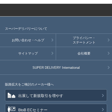
10-5 クロA 150㎝
参考上代
オープンプライス
SOLD OUT
スーパーデリバリーについて
SD品番：11512428S107
/ メーカー品番：943-01
プライバシー・
お問い合わせ・ヘルプ
10-5 クロA 160㎝
ステートメント
参考上代
オープンプライス
サイトマップ
会社概要
SOLD OUT
SUPER DELIVERY
International
SD品番：11512428S108
/ メーカー品番：943-01
10-6 ベージュB 110㎝
販路拡大をご検討のメーカー様へ
参考上代
オープンプライス
SOLD OUT
出展して新規取引を増やす
SD品番：11512428S109
/ メーカー品番：943-01
BtoB ECセミナー