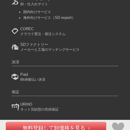
卸・仕入れサイト
参考上代
オープンプライス
国内向けサービス
（SD export）
海外向けサービス
SOLD OUT
COREC
SD品番：11512428S113
/ メーカー品番：943-01
クラウド受注・発注システム
10-6 ベージュB 160㎝
SDファクトリー
メーカーと工場のマッチングサービス
参考上代
オープンプライス
SOLD OUT
決済
SD品番：11512428S114
/ メーカー品番：943-01
Paid
BtoB後払い決済
10-7 レッドB 110㎝
保証
参考上代
オープンプライス
SOLD OUT
URIHO
ネット完結型の売掛保証
SD品番：11512428S115
/ メーカー品番：943-01
スーパーデリバリーは個人情報を暗号化して送信するSSLに対応しています。
10-7 レッドB 120㎝
(C) 2024 RACCOON COMMERCE, Inc. All rights reserved.
無料登録して卸価格を見る