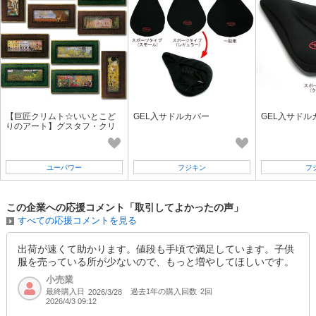
SD品番：11512428S97
/ メーカー品番：943-01
10-4 チャコールA 120㎝
参考上代
オープンプライス
SOLD OUT
SD品番：11512428S98
/ メーカー品番：943-01
【巨匠クリムト☆いいとこど
GEL入サドルカバー
GEL入サドル
りのアート】グスタフ・クリ
ムト アートフレーム「絵
画」「額絵」
10-4 チャコールA 130㎝
ユーパワー
フジキン
フ
参考上代
オープンプライス
SOLD OUT
この企業への応援コメント「取引してよかったの声」
SD品番：11512428S99
/ メーカー品番：943-01
すべての応援コメントを見る
10-4 チャコールA 140㎝
出荷が速くて助かります。値段も手頃で満足しています。子供
服を売っている所が少ないので、もっと増やしてほしいです。
参考上代
オープンプライス
小売業
最終購入日
過去1年の購入回数
2回
2026/3/28
SOLD OUT
2026/4/3 09:12