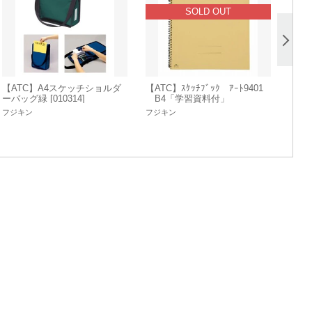
SOLD OUT
【ATC】A4スケッチショルダ
【ATC】ｽｹｯﾁﾌﾞｯｸ ｱｰﾄ9401
ーバッグ緑 [010314]
B4「学習資料付」
フジキン
フジキン