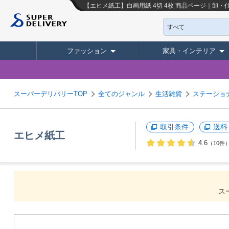
【エヒメ紙工】白画用紙 4切 4枚
商品ページ｜卸・
すべて
ファッション
家具・インテリア
スーパーデリバリーTOP
全てのジャンル
生活雑貨
ステーショ
取引条件
送料
エヒメ紙工
4.6
（10件
ス