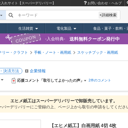
仕入れサイト【スーパーデリバリー】
お問い合わせ・ヘルプ
キーワード
+詳細検索
生活雑貨
電化製品
食品・菓子・飲料・
COUPON
送料無料クーポン発行中
入会特典
ナリー・クラフト
手帳・ノート・画用紙
スケッチブック・画用紙
・決済方法
企業情報
応援コメント「取引してよかったの声」
）
2件のコメント
エヒメ紙工は
スーパーデリバリーで
卸販売しています。
ーパーデリバリーにご登録の上、ページ上から取引の申請をしてくださ
【エヒメ紙工】白画用紙 4切 4枚