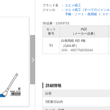
ブランド名
：
エヒメ紙工
ジャンル
：
エヒメ紙工（すべてのジャンル
手帳・ノート・画用紙
スケ
SD品番：11533715
セット
内訳
番号
（メーカー
品番）
白画用紙 4切 4枚
S1
（GA4-4P）
JAN：4907756035644
詳細情報
出荷
3営業日以内