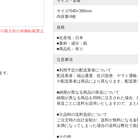
サイズ・容量
サイズ/540×380mm
内容量/4枚
規格
※購入前の画像転載禁止
■
生産地：日本
■
素材・成分：紙
■
商品札：有り
注意事項
■利用予定の配送業者について
ます。
配送業者：福山通運、佐川急便、ヤマト運輸
※配送業者は商品により異なります。配送業
■納期が異なる商品の発送について
納期が異なる商品を同時に注文された場合、
発送ごとに送料を請求いたしますので、まと
■欠品時の送料負担について
ご注文時の合計金額が、送料が無料になる金
未満になってしまった場合の送料は弊社で負
■その他