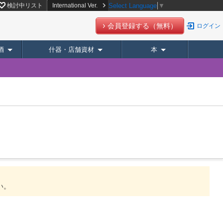
検討中リスト
International Ver.
Select Language
▼
会員登録する（無料）
ログイン
酒
什器・店舗資材
本
い。