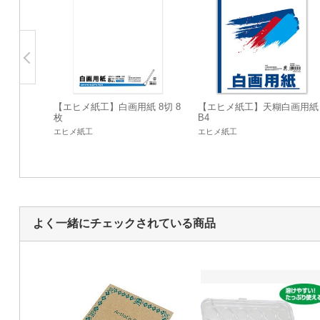
【エヒメ紙工】白画用紙 8切 8
【エヒメ紙工】天糊白画用紙
枚
B4
エヒメ紙工
エヒメ紙工
よく一緒にチェックされている商品