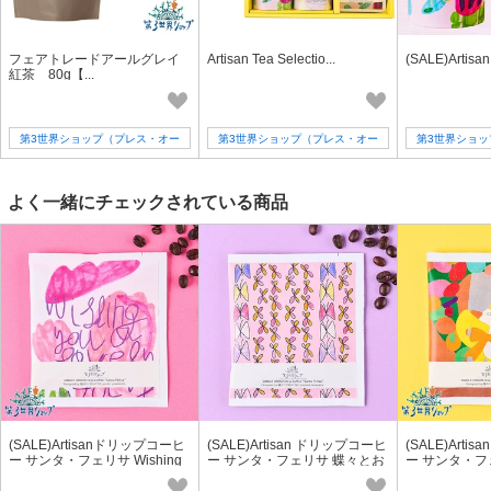
フェアトレードアールグレイ
Artisan Tea Selectio...
(SALE)Artis
紅茶 80g【...
第3世界ショップ（プレス・オー
第3世界ショップ（プレス・オー
第3世界ショ
ルターナティブ）
ルターナティブ）
ルター
よく一緒にチェックされている商品
(SALE)Artisanドリップコーヒ
(SALE)Artisan ドリップコーヒ
(SALE)Art
ー サンタ・フェリサ Wishing
ー サンタ・フェリサ 蝶々とお
ー サンタ・フ
you a lovely day 8g【ギフト／
花 8g【珈琲／ギフト／フェア
ゃん 8g【珈
フェアトレード】
トレード】
アトレード】