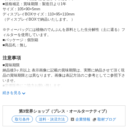
り・味わいを ティーバッグでお手軽にお楽しみいただけます。
■
規格補足：賞味期限：製造日より1年
渋みの優しい、まろやかな紅茶が、上品で華やかな天然ベルガモットの香
サイズ：105×90×5mm
りを引き立てます。
ディスプレイBOXサイズ：110×95×110mm
ストレートはもちろん、ミルクティーやアイスティーにもお勧めです。
（ディスプレイBOXで納品いたします。 ）
※ティーバッグには植物のでんぷんを原料とした生分解性（土に還る）フ
〜嬉々!! CREATIVEの紹介〜
ィルターを使用しています。
嬉々!! CREATIVEは、神奈川県平塚市にある福祉施設／アトリエです。
■
パッケージ：個別箱
様々な障がいを持った人が好きなこと・得意なことで活躍し、誰もが嬉々
■
商品札：無し
として創造的に暮らせる社会を目指して、あらゆるクリエイティブ活動を
行っています。
注意事項
Artisan Seriesは嬉々!! CREATIVEとのコラボレーションにより、海外の
■賞味期限
生産者だけでなく、国内の様々なハンディキャップを持った人たちの仕事
納品後3ヶ月以上 表示画像に記載の賞味期限は、実際に納品させて頂く現
づくりにつながっています。
品の賞味期限とは異なります。画像は表記方法のご参考としてご参照下さ
いませ。
■定価販売にご協力お願い致します。
〜アーティスト山本 頼子(やまもと よりこ)さんの紹介〜
【重要】
化粧品や花をテーマに選び、ペンでラフに線を引く。彼女らしい優しい色
続きを見る
先行商品と通常商品を合わせたご注文の場合、同日に出荷をいたします。
選びと、ゆるっとした輪郭が特徴的な嬉々!! CREATIVEの人気作家。
定休日や営業時間外等で商品のお受け取り日時に制限がある場合は、ご希
紙に顔をくっつけてインクを染みこませるのを楽しみ、葉脈のように区切
望を注文メッセージにお書きください。
りながら塗っていく作風が特徴的。
第3世界ショップ（プレス・オールターナティブ）
運送会社はご指定いただけません。
取引条件
送料・決済方法
企業情報
取材ブログ
●フェアトレード紅茶の作り手
茶葉は南インドの最南端、タミルナド州にあるパラライ農園の茶葉を使用