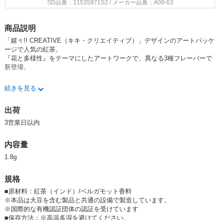
SD品番：11535971S2
/ メーカー品番：A09-63
商品説明
「嬉々!! CREATIVE（キキ・クリエイティブ）」デザインのアートパッケ
ージで人気の紅茶。
『花と多様性』をテーマにしたアートワークで、異なる3種フレーバーで
新登場。
アールグレイティーは山本 頼子さんの「Thank you」のアートワークがデ
続きを見る
ザインされたパッケージ。
ご自宅用にはもちろん、ポップでキュートなアートワークのパッケージは
出荷
ギフトにもぴったり。
1包パックなので、お配りギフトに、贈り物にプラスで添えるのもおすす
3営業日以内
めです。
内容量
Artisan（アーティザン）とは英語で「職人」という意味。手間を惜しま
ず「おいしさ」、「感動」を届けてくれる生産者、世界に一つしかないデ
1.8g
ザインを生み出す嬉々!! CREATIVEのデザイナー、彼らの職人技に敬意を
こめて名付けたシリーズです。
規格
インド南部のタミル・ナードゥ州にあるパラライ農園から届いた有機栽培
■
原材料：紅茶（インド）/ベルガモット香料
茶葉に、 イタリア産天然ベルガモット精油で香りづけをしたアールグレ
※本品は大豆を含む製品と共通の設備で製造しています。
イ紅茶を リーフのまま使用した贅沢なティーバッグ。三角ティーバッグ
※国際的な有機認証団体の認証を受けています
の中で茶葉が十分に開き、 ポットで淹れたときと変わらない豊かな 香
■
保存方法：※高温多湿を避けてください。