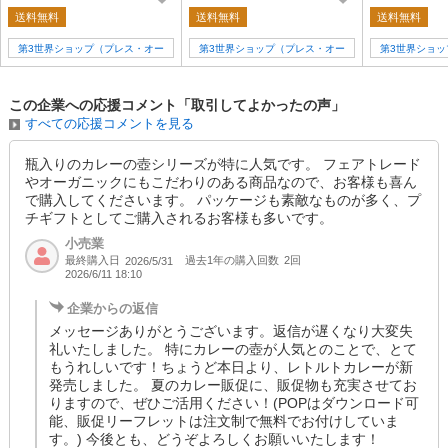
送料無料
送料無料
送料無料
第3世界ショップ（プレス・オー
第3世界ショップ（プレス・オー
第3世界ショ
ルターナティブ）
ルターナティブ）
ルター
この企業への応援コメント「取引してよかったの声」
すべての応援コメントを見る
瓶入りのカレーの壺シリーズが特に人気です。 フェアトレード
やオーガニックにもこだわりのある商品なので、お客様も喜ん
で購入してくださいます。 パッケージも素敵なものが多く、プ
チギフトとしてご購入されるお客様も多いです。
小売業
最終購入日
過去1年の購入回数
2回
2026/5/31
2026/6/11 18:10
企業からの返信
メッセージありがとうございます。返信が遅くなり大変失
礼いたしました。 特にカレーの壺が人気とのことで、とて
もうれしいです！ちょうど本日より、レトルトカレーが新
発売しました。 夏のカレー販促に、販促物も充実させてお
りますので、ぜひご活用ください！(POPはダウンロード可
能、販促リーフレットは注文制で無料でお付けしていま
す。) 今後とも、どうぞよろしくお願いいたします！