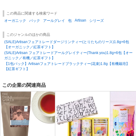
しています。
パラライ農園は、インドで最初に有機認証を取った農園です。
この商品に関連する検索ワード
有機栽培やバイオダイナミック農法に取り組み、自然環境を大切に、自然
Artisan
と共存しながら紅茶作りをしています。
オーガニック
パック
アールグレイ
包
シリーズ
1,000名以上になる作り手達には、電気と水道が使える無料の住居が与え
られます。
このジャンルのほかの商品
農園では無料託児所も完備され、高等学校までの無償教育、医療サービス
(SALE)Artisanフェアトレードダージリンティー(とりたちのリース)1.8g×6包
など充実した福利厚生サービスが受けられます。
【オーガニック／紅茶ギフト】
(SALE)Artisan フェアトレードアールグレイティー(Thank you)1.8g×6包【オー
●環境にやさしい包材
ガニック／有機／紅茶ギフト】
ティーバッグには生分解フィルターを使い、持続可能な社会の発展に貢献
【1包パック】Artisanフェアトレードブラックティー(花束)1.8g【有機栽培】
します。
【紅茶ギフト】
生分解フィルム：植物の澱粉が原料とした素材で、土に還ります。
この企業の関連商品
エシカルコレクション
IfmkAdaB6qs