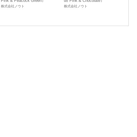
Pink & Peacock Green）
dy Pink & Chocolate）
株式会社ノウト
株式会社ノウト