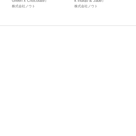
Green x Chocolate）
k indigo & Jade）
株式会社ノウト
株式会社ノウト