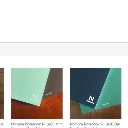
us
Nombre Notebook N（#06 Mint
Nombre Notebook N（#16 Dar