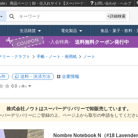
late）
商品ページ｜卸・仕入れサイト【スーパーデリバリー】
お問い合わせ・ヘルプ
キーワード
+詳細検索
生活雑貨
電化製品
食品・菓子・飲料・
COUPON
送料無料クーポン発行中
入会特典
ナリー・クラフト
手帳・ノート・画用紙
ノート
条件
送料・決済方法
企業情報
0.0
（-件）
株式会社ノウトは
スーパーデリバリーで
卸販売しています。
ーパーデリバリーにご登録の上、ページ上から取引の申請をしてくださ
Nombre Notebook N（#18 Lavender 