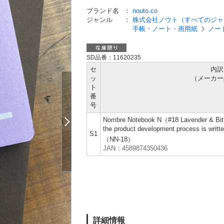
ブランド名
：
nouto.co
ジャンル
：
株式会社ノウト（すべてのジャ
手帳・ノート・画用紙
ノー
SD品番：11620235
セ
内訳
ッ
（メーカー
ト
番
号
Nombre Notebook N（#18 Lavender & Bitte
the product development process is writte
S1
（NN-18）
JAN：4589874350436
詳細情報