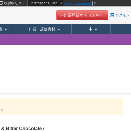
検討中リスト
International Ver.
Select Language
▼
会員登録する（無料）
ログイン
酒
什器・店舗資材
本
い。
& Bitter Chocolate）