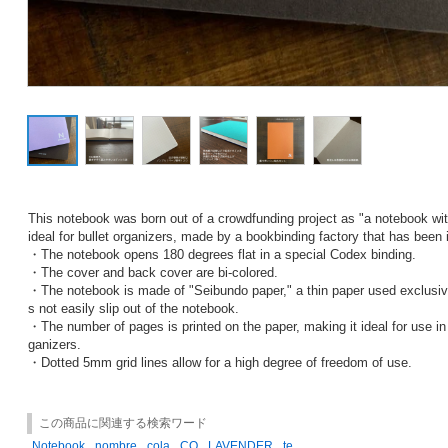
This notebook was born out of a crowdfunding project as "a notebook wit
ideal for bullet organizers, made by a bookbinding factory that has been 
・The notebook opens 180 degrees flat in a special Codex binding.
・The cover and back cover are bi-colored.
・The notebook is made of "Seibundo paper," a thin paper used exclusiv
s not easily slip out of the notebook.
・The number of pages is printed on the paper, making it ideal for use in a
ganizers.
・Dotted 5mm grid lines allow for a high degree of freedom of use.
この商品に関連する検索ワード
Notebook
nombre
cola
CO
LAVENDER
te