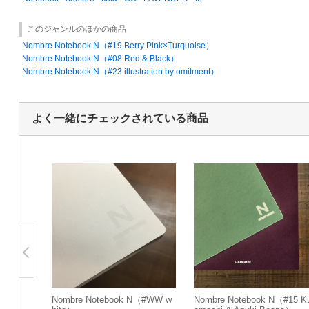
このジャンルのほかの商品
Nombre Notebook N（#19 Berry Pink×Turquoise）
Nombre Notebook N（#08 Red & Black）
Nombre Notebook N（#23 illustration by omitment）
よく一緒にチェックされている商品
Nombre Notebook N（#WW w
Nombre Notebook N（#15 K