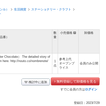
ンル）
生活雑貨
ステーショナリー・クラフト
ト
数
小売価格
卸価格
品番）
量
r Chocolate） The detailed story of
参考上代
n here. http://nouto.co/nombrenote/
1
オープンプ
会員のみ公開
点
ライス
無料登録して卸価格を見る
検討中に追加
すでに会員の方は
ログイン
登録日：2023/7/29