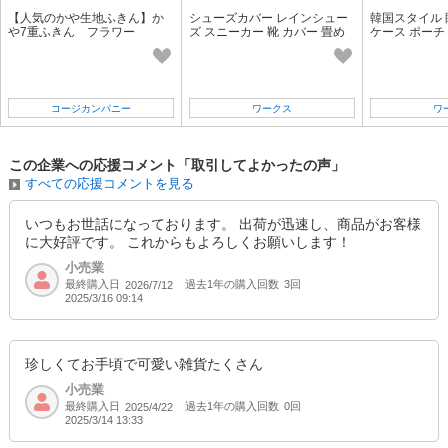
【人気のかや生地ふきん】か
シューズカバー レインシュー
韓国スタイル 
や7重ふきん フラワー
ズ スニーカー 靴 カバー 畳め
ケース ポーチ
るカバー 防水 カラフル 便利
便利 軽減 春 夏
コージカンパニー
ワークス
ワ
この企業への応援コメント「取引してよかったの声」
すべての応援コメントを見る
いつもお世話になっております。 出荷が迅速し、商品がお客様
に大好評です。 これからもよろしくお願いします！
小売業
最終購入日
過去1年の購入回数
3回
2026/7/12
2025/3/16 09:14
珍しくてお手頃で可愛い雑貨たくさん
小売業
最終購入日
過去1年の購入回数
0回
2025/4/22
2025/3/14 13:33