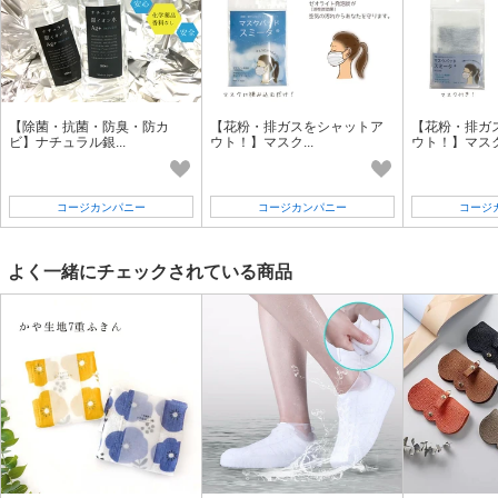
【除菌・抗菌・防臭・防カ
【花粉・排ガスをシャットア
【花粉・排ガ
ビ】ナチュラル銀...
ウト！】マスク...
ウト！】マスク.
コージカンパニー
コージカンパニー
コージ
よく一緒にチェックされている商品