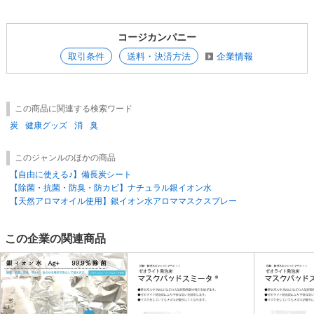
コージカンパニー
取引条件
送料・決済方法
企業情報
この商品に関連する検索ワード
炭
健康グッズ
消
臭
このジャンルのほかの商品
【自由に使える♪】備長炭シート
【除菌・抗菌・防臭・防カビ】ナチュラル銀イオン水
【天然アロマオイル使用】銀イオン水アロママスクスプレー
この企業の関連商品