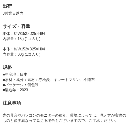
出荷
3営業日以内
サイズ・容量
本体：約W152×D25×H94
内容量：15g (1コ入り)
本体：約W152×D25×H94
内容量：30g (1コ入り)
規格
■
生産地：日本
■
素材・成分：素材：赤松炭、キレートマリン、不織布
■
パッケージ：個包装
■
製造年：2023
注意事項
光の具合やパソコンのモニターの種別、環境によっては、見え方が実際の
ものと多少異なって見える場合もございますので、ご了承ください。