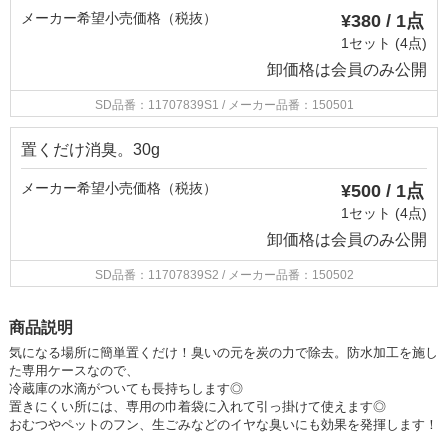
メーカー希望小売価格（税抜）
¥380 / 1点
1セット (4点)
卸価格は
会員のみ公開
SD品番：11707839S1
/ メーカー品番：150501
置くだけ消臭。30g
メーカー希望小売価格（税抜）
¥500 / 1点
1セット (4点)
卸価格は
会員のみ公開
SD品番：11707839S2
/ メーカー品番：150502
商品説明
気になる場所に簡単置くだけ！臭いの元を炭の力で除去。防水加工を施し
た専用ケースなので、
冷蔵庫の水滴がついても長持ちします◎
置きにくい所には、専用の巾着袋に入れて引っ掛けて使えます◎
おむつやペットのフン、生ごみなどのイヤな臭いにも効果を発揮します！